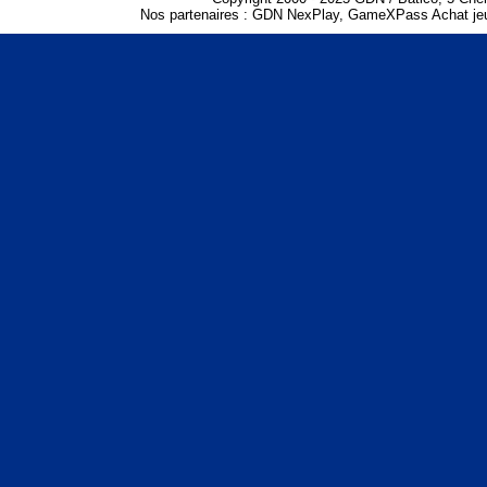
Nos partenaires :
GDN NexPlay
,
GameXPass Achat jeu