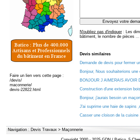
N'oubliez pas d'indiquer
: Les dim
bâtiment, le nombre de pièces ...
Devis
similaires
Demande de devis pour fermer un
Bonjour, Nous souhaiterions une e
Faire un lien vers cette page :
/devis/
BONJOUR J AIMERAIS AVOIR D
maconnerie/
Construction d'une extension boi
devis-22822.html
Bonjour, j'aurais besoin un maçon
J'ai suprime une haie de sapins ,u
Casser une cloison de la cuisine 
Navigation :
Devis Travaux
>
Maçonnerie
Copyright 2000 - 2025 GDN / Batico, 5 Che