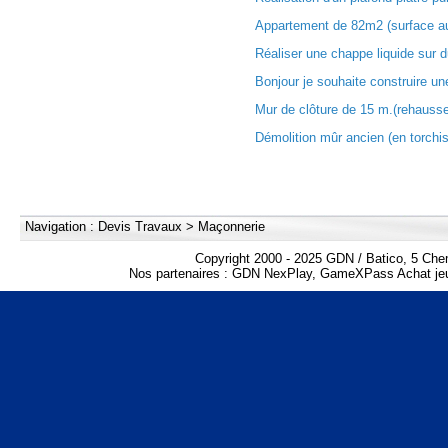
Appartement de 82m2 (surface au 
Réaliser une chappe liquide sur d
Bonjour je souhaite construire une
Mur de clôture de 15 m.(rehausse
Démolition mûr ancien (en torchis 
Navigation :
Devis Travaux
>
Maçonnerie
Copyright 2000 - 2025 GDN / Batico, 5 Che
Nos partenaires :
GDN NexPlay
,
GameXPass Achat jeu