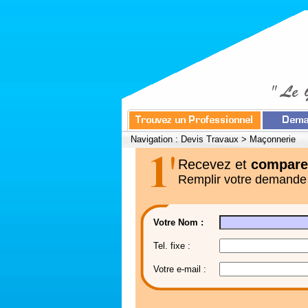
Navigation :
Devis Travaux
>
Maçonnerie
Recevez et
compare
Remplir votre demande
Votre Nom :
Tel. fixe :
Votre e-mail :