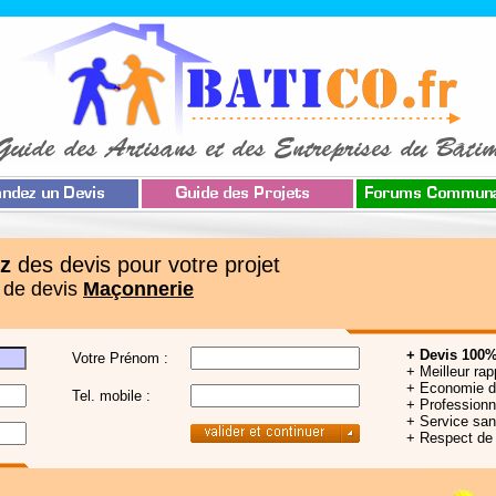
z
des devis pour votre projet
 de devis
Maçonnerie
+ Devis 100%
Votre Prénom :
+ Meilleur rap
+ Economie 
Tel. mobile :
+ Professionne
+ Service sa
+ Respect de 