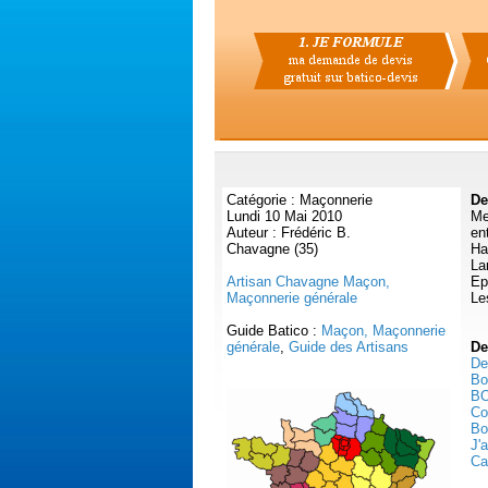
Catégorie : Maçonnerie
De
Lundi 10 Mai 2010
Me
Auteur : Frédéric B.
en
Chavagne (35)
Ha
La
Artisan Chavagne Maçon,
Ep
Maçonnerie générale
Le
Guide Batico :
Maçon, Maçonnerie
générale
,
Guide des Artisans
De
De
Bo
BO
Co
Bo
J'
Ca