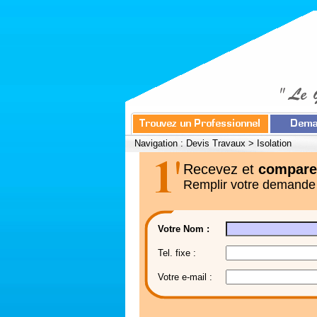
Navigation :
Devis Travaux
>
Isolation
Recevez et
compare
Remplir votre demande
Votre Nom :
Tel. fixe :
Votre e-mail :