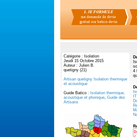
Catégorie : Isolation
De
Jeudi 15 Octobre 2015
Is
Auteur : Julien B.
so
quetigny (21)
4 
qu
Artisan quetigny Isolation thermique
et acoustique
D
Is
Guide Batico :
Isolation thermique,
IT
acoustique et phonique
,
Guide des
Do
Artisans
Re
Ma
No
R