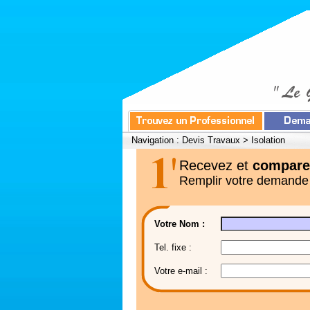
Navigation :
Devis Travaux
>
Isolation
Recevez et
compare
Remplir votre demande
Votre Nom :
Tel. fixe :
Votre e-mail :