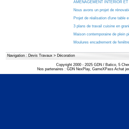
AMENAGEMENT INTERIOR ET 
Nous avons un projet de rénovati
Projet de réalisation d'une table 
3 plans de travail cuisine en gran
Maison contemporaine de plein pie
Moulures encadrement de fenêtre
Navigation :
Devis Travaux
>
Décoration
Copyright 2000 - 2025 GDN / Batico, 5 Che
Nos partenaires :
GDN NexPlay
,
GameXPass Achat jeu