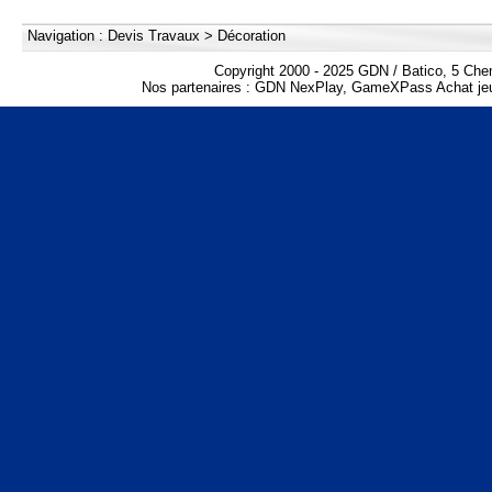
Navigation :
Devis Travaux
>
Décoration
Copyright 2000 - 2025 GDN / Batico, 5 Che
Nos partenaires :
GDN NexPlay
,
GameXPass Achat jeu