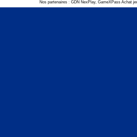
Nos partenaires :
GDN NexPlay
,
GameXPass Achat jeu