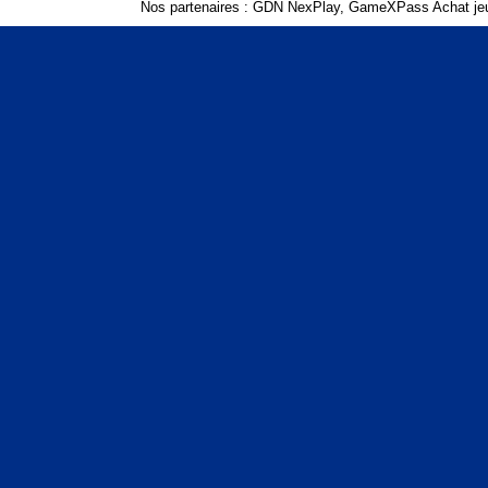
Nos partenaires :
GDN NexPlay
,
GameXPass Achat jeu