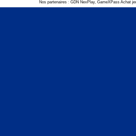
Nos partenaires :
GDN NexPlay
,
GameXPass Achat jeu