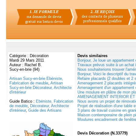
Catégorie : Décoration
Devis
similaires
Mardi 29 Mars 2011
Bonjour, Je loue un appartement 
Auteur : Rachel B.
Travaux prévus suite à un achat i
Sucy-en-brie (94)
Nous souhaiterions trouver l'amé
Bonjour, Voici le descriptif du trav
Artisan Sucy-en-brie Ebéniste,
Refaire placards (2 doubles et 2 s
Fabrication de meuble
,
Artisan
Amenagement 2 placards intégrés
Sucy-en-brie Décorateur, Architecte
Amenagement d'un appartement e
d'intérieur
Une moulure en plâtre de mon plaf
AMENAGEMENT INTERIOR ET 
Guide Batico :
Ebéniste, Fabrication
Nous avons un projet de rénovati
de meuble
,
Décorateur, Architecte
Projet de réalisation d'une table 
d'intérieur
,
Guide des Artisans
3 plans de travail cuisine en gran
Maison contemporaine de plein pie
Moulures encadrement de fenêtre
Devis Décoration (N.33779)