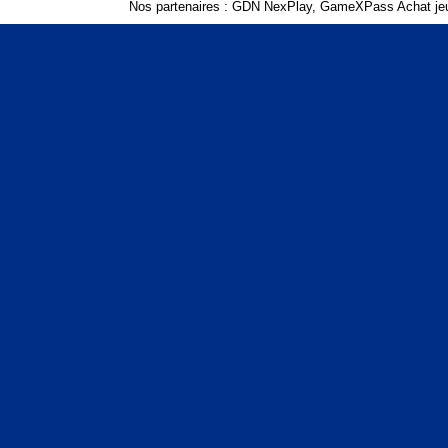
Nos partenaires :
GDN NexPlay
,
GameXPass Achat jeu