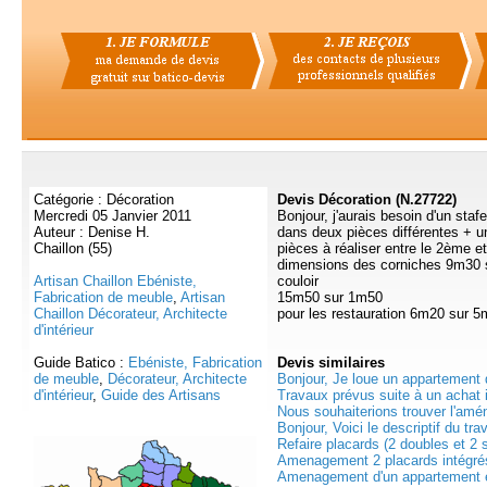
Catégorie : Décoration
Devis Décoration (N.27722)
Mercredi 05 Janvier 2011
Bonjour, j'aurais besoin d'un staf
Auteur : Denise H.
dans deux pièces différentes + un
Chaillon (55)
pièces à réaliser entre le 2ème e
dimensions des corniches 9m30 
Artisan Chaillon Ebéniste,
couloir
Fabrication de meuble
,
Artisan
15m50 sur 1m50
Chaillon Décorateur, Architecte
pour les restauration 6m20 sur 
d'intérieur
Guide Batico :
Ebéniste, Fabrication
Devis
similaires
de meuble
,
Décorateur, Architecte
Bonjour, Je loue un appartement 
d'intérieur
,
Guide des Artisans
Travaux prévus suite à un achat i
Nous souhaiterions trouver l'amé
Bonjour, Voici le descriptif du trav
Refaire placards (2 doubles et 2 s
Amenagement 2 placards intégrés
Amenagement d'un appartement e