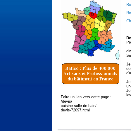
Ré
Re
Ch
De
Pr
di
Su
Je
do
d'
Je
un
Je
la
Faire un lien vers cette page :
/devis/
cuisine-salle-de-bain/
devis-72097.html