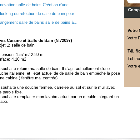
novation salle de bains Création d'une...
Compa
looking ou réfection de salle de bain pour...
angement salle de bains salle de bains à...
Votre
Votre 
vis Cuisine et Salle de Bain (N.72097)
ojet 1: salle de bain
Tél. fix
mension: 1.57 m/ 2.80 m
Tél mob
rface: 4.10 m2
Votre e
 souhaite refaire ma salle de bain. Il s'agit actuellement d'une
uche italienne, et l’état actuel de de salle de bain empêche la pose
une cabine ( fenêtre mal centrée)
 souhaite une douche fermée, carrelée au sol et sur le mur avec
e parois fixe.
 souhaite remplacer mon lavabo actuel par un meuble intégrant un
vabo.