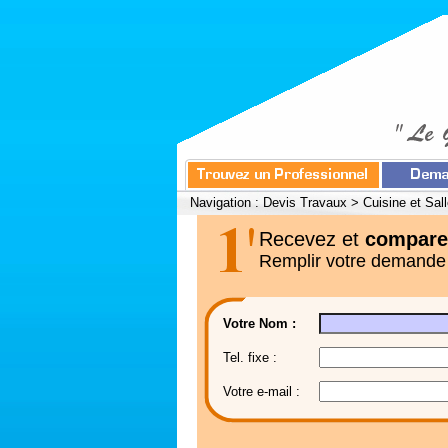
Navigation :
Devis Travaux
>
Cuisine et Sal
Recevez et
compare
Remplir votre demande
Votre Nom :
Tel. fixe :
Votre e-mail :