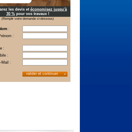
rez les devis et
économisez jusqu'à
30 %
pour vos travaux !
(Remplir votre demande ci-dessous)
 Nom
:
Prénom :
e :
ile :
-Mail :