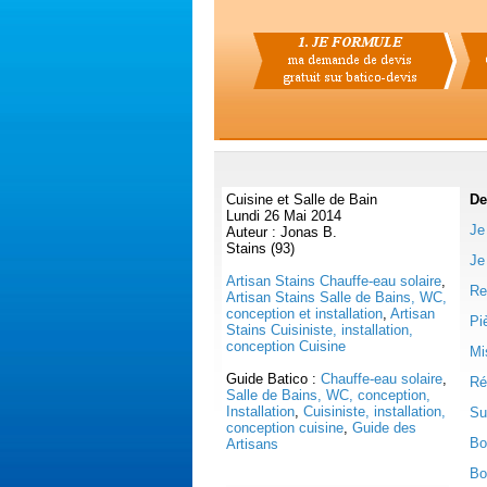
Cuisine et Salle de Bain
De
Lundi 26 Mai 2014
Je
Auteur : Jonas B.
Stains (93)
Je
Artisan Stains Chauffe-eau solaire
,
Re
Artisan Stains Salle de Bains, WC,
conception et installation
,
Artisan
Pi
Stains Cuisiniste, installation,
conception Cuisine
Mi
Guide Batico :
Chauffe-eau solaire
,
Ré
Salle de Bains, WC, conception,
Installation
,
Cuisiniste, installation,
Su
conception cuisine
,
Guide des
Bo
Artisans
Bo