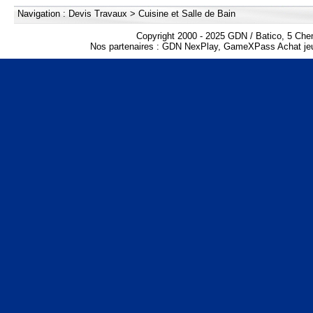
Navigation :
Devis Travaux
>
Cuisine et Salle de Bain
Copyright 2000 - 2025 GDN / Batico, 5 Che
Nos partenaires :
GDN NexPlay
,
GameXPass Achat jeu