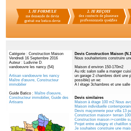
Catégorie : Construction Maison
Devis Construction Maison (N.
Vendredi 16 Septembre 2016
Nous souhaiterions construire u
Auteur : Ludivine D.
vandoeuvre les nancy (54)
Maison d environ 150-170m2
Au rdc salon salle a manger cuisi
Artisan vandoeuvre les nancy
un garage 2 chambres dont une pa
Maître d'œuvre, Constructeur
possible) un wc
immobilier
A l étage 3chambres et une salle 
Guide Batico :
Maître d'oeuvre,
Constructeur immobilier
,
Guide des
Devis
similaires
Artisans
Maison à étage 100 m2 Nous avon
Maison individuelle contemporain
Devis maçonnerie pour villa 13 pa
Construction maison+ terrain 10
Construction maison r+comble sur
Projet entre aubigny et chatillon s
Je souhaites construire une maiso