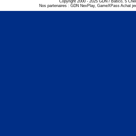
Copyright 2000 - 2025 GDN / Batico, 5 Che
Nos partenaires :
GDN NexPlay
,
GameXPass Achat jeu