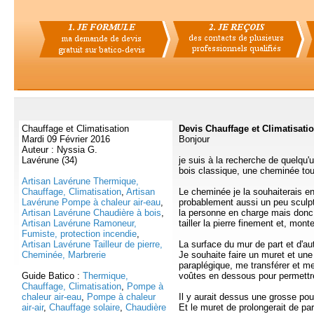
Chauffage et Climatisation
Devis Chauffage et Climatisati
Mardi 09 Février 2016
Bonjour
Auteur : Nyssia G.
Lavérune (34)
je suis à la recherche de quelqu'un
bois classique, une cheminée tou
Artisan Lavérune Thermique,
Chauffage, Climatisation
,
Artisan
Le cheminée je la souhaiterais en 
Lavérune Pompe à chaleur air-eau
,
probablement aussi un peu sculpté
Artisan Lavérune Chaudière à bois
,
la personne en charge mais donc
Artisan Lavérune Ramoneur,
tailler la pierre finement et, mon
Fumiste, protection incendie
,
Artisan Lavérune Tailleur de pierre,
La surface du mur de part et d'aut
Cheminée, Marbrerie
Je souhaite faire un muret et une
paraplégique, me transférer et met
Guide Batico :
Thermique,
voûtes en dessous pour permettre 
Chauffage, Climatisation
,
Pompe à
chaleur air-eau
,
Pompe à chaleur
Il y aurait dessus une grosse pou
air-air
,
Chauffage solaire
,
Chaudière
Et le muret de prolongerait de par