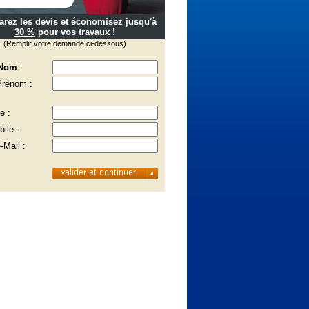
rez les devis et
économisez jusqu'à
30 %
pour vos travaux !
(Remplir votre demande ci-dessous)
 Nom
:
Prénom :
e :
ile :
-Mail :