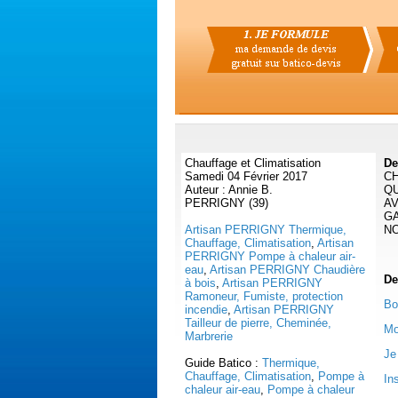
Chauffage et Climatisation
De
Samedi 04 Février 2017
CH
Auteur : Annie B.
QU
PERRIGNY (39)
AV
GA
Artisan PERRIGNY Thermique,
NO
Chauffage, Climatisation
,
Artisan
PERRIGNY Pompe à chaleur air-
eau
,
Artisan PERRIGNY Chaudière
De
à bois
,
Artisan PERRIGNY
Ramoneur, Fumiste, protection
Bo
incendie
,
Artisan PERRIGNY
Tailleur de pierre, Cheminée,
Mo
Marbrerie
Je
Guide Batico :
Thermique,
Chauffage, Climatisation
,
Pompe à
In
chaleur air-eau
,
Pompe à chaleur