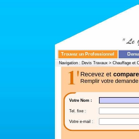
Navigation :
Devis Travaux
>
Chauffage et C
Recevez et
compare
Remplir votre demande
Votre Nom :
Tel. fixe :
Votre e-mail :