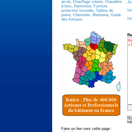
air-air
,
Chauffage solaire
,
Chaudière
Je
à bois
,
Ramoneur, Fumiste,
In
protection incendie
,
Tailleur de
pierre, Cheminée, Marbrerie
,
Guide
In
des Artisans
Re
N'
bâ
Faire un lien vers cette page :