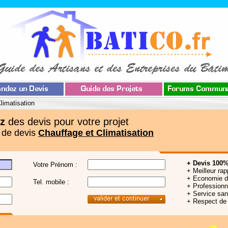
limatisation
z
des devis pour votre projet
 de devis
Chauffage et Climatisation
+ Devis 100%
Votre Prénom :
+ Meilleur rap
+ Economie 
Tel. mobile :
+ Professionne
+ Service sa
+ Respect de 