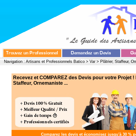
Navigation :
Artisans et Professionnels Batico
>
Var
>
Plâtrier, Staffeur, 
Recevez et COMPAREZ des Devis pour votre Projet ! Pl
Staffeur, Ornemaniste ...
Comparez les devis et
économisez jusqu'à 30 %
po