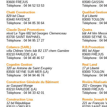
83600 FREJUS
83580 GASSIN
Téléphone : 04 94 52 53 53
Téléphone : 04 94
Chatti Construction
Qualibat Gestion
829 bd Claux
9 pl Liberté
83440 FAYENCE
83000 TOULON
Téléphone : 04 94 85 30 64
Téléphone : 04 94
Claude Duval Promotions
Quatra
résid Le Tigre 682 bd Georges Clemenceau
bât A4 hlm Messi
83700 SAINT RAPHAEL
83500 SEYNE SU
Téléphone : 04 94 95 17 27
Téléphone : 04 94
Cofamco (SARL)
R.B.Promotion
villa Chênes Verts bât B2 137 chem Garnière
881 bd Alger
83210 FARLEDE (LA)
83600 FREJUS
Téléphone : 04 94 48 46 57
Téléphone : 04 94
Cogedim Gestion
Real Land
320 av Antoine de Saint Exupéry
17 pl Liberté
83500 SEYNE SUR MER (LA)
83000 TOULON
Téléphone : 04 94 94 46 74
Téléphone : 04 94
Construction Générale du Bâtiment
Riviéra Réalisati
av Gaspard Monge
202 r Georges Vi
83210 FARLEDE (LA)
83600 FREJUS
Téléphone : 04 94 33 42 01
Téléphone : 04 94
Construction Lisa
Roméo Joseph M
12 bd République
221 av François V
83510 LORGUES
83700 SAINT R