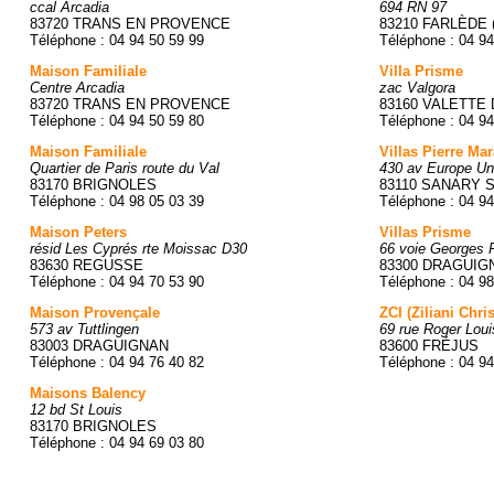
ccal Arcadia
694 RN 97
83720 TRANS EN PROVENCE
83210 FARLÈDE 
Téléphone : 04 94 50 59 99
Téléphone : 04 94
Maison Familiale
Villa Prisme
Centre Arcadia
zac Valgora
83720 TRANS EN PROVENCE
83160 VALETTE 
Téléphone : 04 94 50 59 80
Téléphone : 04 94
Maison Familiale
Villas Pierre Ma
Quartier de Paris route du Val
430 av Europe Un
83170 BRIGNOLES
83110 SANARY 
Téléphone : 04 98 05 03 39
Téléphone : 04 94
Maison Peters
Villas Prisme
résid Les Cyprés rte Moissac D30
66 voie Georges
83630 REGUSSE
83300 DRAGUIG
Téléphone : 04 94 70 53 90
Téléphone : 04 98
Maison Provençale
ZCI (Ziliani Chr
573 av Tuttlingen
69 rue Roger Loui
83003 DRAGUIGNAN
83600 FRÉJUS
Téléphone : 04 94 76 40 82
Téléphone : 04 94
Maisons Balency
12 bd St Louis
83170 BRIGNOLES
Téléphone : 04 94 69 03 80