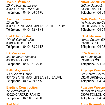
Avenir Bâtiment
Milou Construct
10 Rte Plan de La Tour
353 av Bosquet
83120 SAINTE MAXIME
83330 CASTELLE
Téléphone : 04 94 96 04 63
Téléphone : 04 94
Axe Inter Travaux
Multi Protec Ser
12 bd Rey
lot Maisons du Go
83470 SAINT MAXIMIN LA SAINTE BAUME
83120 SAINTE 
Téléphone : 04 94 72 43 68
Téléphone : 04 94
B et C Immobilier
P.C.A Maisons
144 all Chèvrefeuilles
centre Coudon 90
83190 OLLIOULES
83210 FARLEDE 
Téléphone : 04 94 63 71 55
Téléphone : 04 98
BAT-Services
PCA Maisons
389 bd Jules Michelet
15 av Allongue
83000 TOULON
83510 LORGUES
Téléphone : 04 94 41 60 09
Téléphone : 04 98
Baltz Maçonnerie
Paysage Provenc
53 r Gén de Gaulle
Les Adrets Chem
83470 SAINT MAXIMIN LA STE BAUME
83170 BRIGNOL
Téléphone : 04 94 59 87 59
Téléphone : 04 94
Baptiste Construction
Paysage Provenc
ZA Actisud lot B 6
av Mar de Lattre
83320 CARQUEIRANNE
83076 TOULON 
Téléphone : 04 98 01 23 06
Téléphone : 04 94
Bati Midi
Piera Promotion