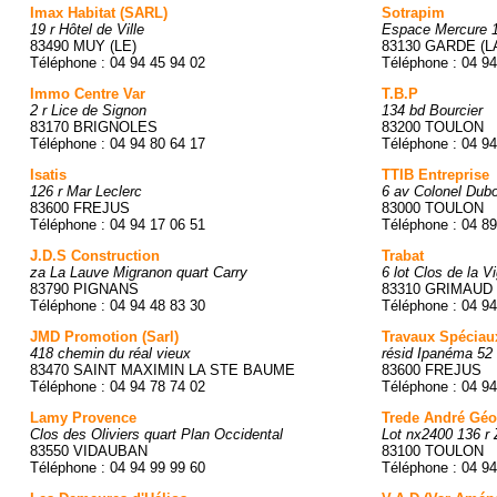
Imax Habitat (SARL)
Sotrapim
19 r Hôtel de Ville
Espace Mercure 
83490 MUY (LE)
83130 GARDE (L
Téléphone : 04 94 45 94 02
Téléphone : 04 94
Immo Centre Var
T.B.P
2 r Lice de Signon
134 bd Bourcier
83170 BRIGNOLES
83200 TOULON
Téléphone : 04 94 80 64 17
Téléphone : 04 94
Isatis
TTIB Entreprise
126 r Mar Leclerc
6 av Colonel Dubo
83600 FREJUS
83000 TOULON
Téléphone : 04 94 17 06 51
Téléphone : 04 89
J.D.S Construction
Trabat
za La Lauve Migranon quart Carry
6 lot Clos de la V
83790 PIGNANS
83310 GRIMAUD
Téléphone : 04 94 48 83 30
Téléphone : 04 94
JMD Promotion (Sarl)
Travaux Spéciau
418 chemin du réal vieux
résid Ipanéma 52
83470 SAINT MAXIMIN LA STE BAUME
83600 FREJUS
Téléphone : 04 94 78 74 02
Téléphone : 04 94
Lamy Provence
Trede André Géo
Clos des Oliviers quart Plan Occidental
Lot nx2400 136 r
83550 VIDAUBAN
83100 TOULON
Téléphone : 04 94 99 99 60
Téléphone : 04 94