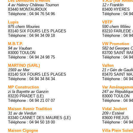
Les Demeures d'Hélios
V.A.D (Var Amé
4 av Halevy Château Tournon
12 r Franklin
83440 MONTAUROUX
83400 HYERES
Téléphone : 04 94 76 54 96
Téléphone : 04 94
Lupis
VBTP
975 chem Mouries
590 chem Milieu
83140 SIX FOURS LES PLAGES
83210 FARLEDE 
Téléphone : 04 94 34 09 18
Téléphone : 04 94
M.B.T.P.
VW Promotion
94 av Vauban
582 bd Georges 
83000 TOULON
83700 SAINT R
Téléphone : 04 94 24 98 75
Téléphone : 04 94
MARTINO (SARL)
Valfon
1569 av Mer
21 r Gén de Gaull
83140 SIX FOURS LES PLAGES
83470 SAINT M
Téléphone : 04 94 34 84 34
Téléphone : 04 94
MP Construction
Var Aménagemen
zi la Bayette av Ganzin
247 av Républiqu
83220 PRADET (LE)
83000 TOULON
Téléphone : 04 94 21 07 07
Téléphone : 04 94
Maison Avenir Tradition
Vidal Joubert
31 av de Verdun
209 r Estérel
83340 CANNET DES MAURES (LE)
83600 FREJUS
Téléphone : 04 94 50 18 00
Téléphone : 04 94
Maison Cigogne
Villa Plein Soleil