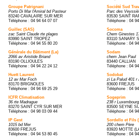
Groupe Patrignani
Société Sud Tra
Porto Di Mar l'Amiral bd Pasteur
Parc des Veyssiè
83240 CAVALAIRE SUR MER
83530 SAINT R
Téléphone : 04 94 64 07 07
Téléphone : 04 94
Guillec (SAS)
Socoma
zac Saint Claude rte plages
Chem Ginestes 17
83990 SAINT TROPEZ
83110 SANARY 
Téléphone : 04 94 55 80 20
Téléphone : 04 94
Générale du Bâtiment (La)
Sodam
2066 av Aristide Briand
chem Jean Paul
83190 OLLIOULES
83440 CALLIAN
Téléphone : 04 94 22 24 12
Téléphone : 04 94
Huett Laurent
Sodobat
12 av Mar Foch
zi La Palud 401 r 
83170 BRIGNOLES
83600 FREJUS
Téléphone : 04 94 69 25 29
Téléphone : 04 94
ICFR Climatisation
Sogeprim
36 rte Madrague
238 r Luxembourg
83270 SAINT CYR SUR MER
83500 SEYNE SU
Téléphone : 04 98 03 09 44
Téléphone : 04 94
IP Gest
Sordello et Fils
1015 bd Mer
200 chem Père
83600 FREJUS
83920 MOTTE (L
Téléphone : 04 94 53 80 45
Téléphone : 04 94