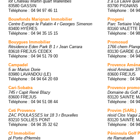
lot Chateau Martin quart Malleribes
z.a La Lauve quar
83580 GASSIN
83790 PIGNANS
Téléphone : 04 94 97 46 11
Téléphone : 04 94
Bouwfonds Marignan Immobilier
Progemi
Centre Europe le Palatin 4 r Georges Simenon
Parc Tertiaire Val
83400 HYÈRES
83160 VALETTE 
Téléphone : 04 94 35 15 15
Téléphone : 04 98
Bouygues Immobilier
Promosud
Résidence Eden Park B 1 r Jean Carrara
1766 chem Planqu
83618 FREJUS CEDEX
83130 GARDE (L
Téléphone : 04 94 51 79 00
Téléphone : 04 94
Campadel
Provence Aména
5 av Marius Dorie
résid Amirauté 37
83980 LAVANDOU (LE)
83600 FREJUS
Téléphone : 04 94 64 20 69
Téléphone : 04 94
Cari-Sobatra
Provence promo
745 r Capit René Blazy
Domaine du Golf 
83600 FREJUS
83120 SAINTE 
Téléphone : 04 94 51 08 44
Téléphone : 04 94
Ceti Provence
Provim (SARL)
ZAC POULASSES lot 18 3 r Bruxelles
résid Clos Vagui
83210 SOLLIÈS PONT
83120 SAINTE 
Téléphone : 04 94 35 32 62
Téléphone : 04 94
Cf Immobilier
Péninsula Golf 
pl Porte d'Hermès
rte Ramatuelle