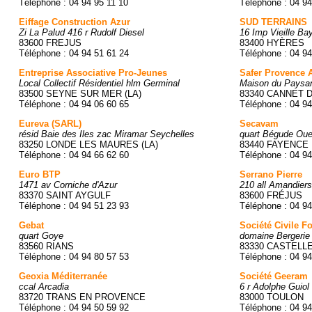
Téléphone : 04 94 95 11 10
Téléphone : 04 94
Eiffage Construction Azur
SUD TERRAINS
Zi La Palud 416 r Rudolf Diesel
16 Imp Vieille Ba
83600 FREJUS
83400 HYÈRES
Téléphone : 04 94 51 61 24
Téléphone : 04 94
Entreprise Associative Pro-Jeunes
Safer Provence 
Local Collectif Résidentiel hlm Germinal
Maison du Paysan
83500 SEYNE SUR MER (LA)
83340 CANNET 
Téléphone : 04 94 06 60 65
Téléphone : 04 94
Eureva (SARL)
Secavam
résid Baie des Iles zac Miramar Seychelles
quart Bégude Oue
83250 LONDE LES MAURES (LA)
83440 FAYENCE
Téléphone : 04 94 66 62 60
Téléphone : 04 94
Euro BTP
Serrano Pierre
1471 av Corniche d'Azur
210 all Amandiers
83370 SAINT AYGULF
83600 FRÉJUS
Téléphone : 04 94 51 23 93
Téléphone : 04 94
Gebat
Société Civile F
quart Goye
domaine Bergerie
83560 RIANS
83330 CASTELLE
Téléphone : 04 94 80 57 53
Téléphone : 04 94
Geoxia Méditerranée
Société Geeram
ccal Arcadia
6 r Adolphe Guiol
83720 TRANS EN PROVENCE
83000 TOULON
Téléphone : 04 94 50 59 92
Téléphone : 04 94