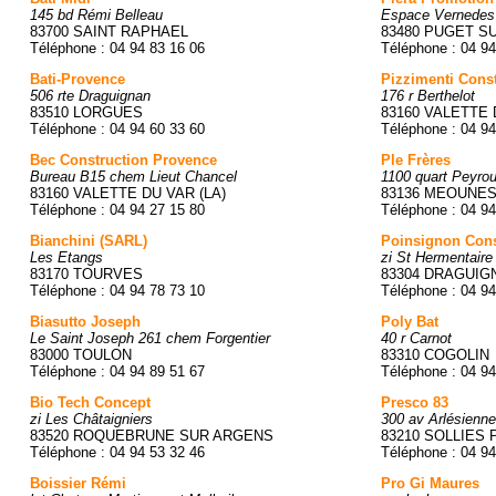
145 bd Rémi Belleau
Espace Vernedes
83700 SAINT RAPHAEL
83480 PUGET S
Téléphone : 04 94 83 16 06
Téléphone : 04 94
Bati-Provence
Pizzimenti Cons
506 rte Draguignan
176 r Berthelot
83510 LORGUES
83160 VALETTE 
Téléphone : 04 94 60 33 60
Téléphone : 04 94
Bec Construction Provence
Ple Frères
Bureau B15 chem Lieut Chancel
1100 quart Peyrou
83160 VALETTE DU VAR (LA)
83136 MEOUNES
Téléphone : 04 94 27 15 80
Téléphone : 04 94
Bianchini (SARL)
Poinsignon Cons
Les Etangs
zi St Hermentaire
83170 TOURVES
83304 DRAGUIG
Téléphone : 04 94 78 73 10
Téléphone : 04 94
Biasutto Joseph
Poly Bat
Le Saint Joseph 261 chem Forgentier
40 r Carnot
83000 TOULON
83310 COGOLIN
Téléphone : 04 94 89 51 67
Téléphone : 04 94
Bio Tech Concept
Presco 83
zi Les Châtaigniers
300 av Arlésienne
83520 ROQUEBRUNE SUR ARGENS
83210 SOLLIES
Téléphone : 04 94 53 32 46
Téléphone : 04 94
Boissier Rémi
Pro Gi Maures