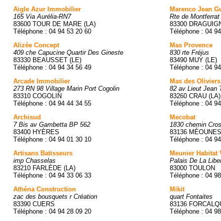
Aigle Azur Immobilier
Marenco Jean G
165 Via Aurélia-RN7
Rte de Montferrat
83600 TOUR DE MARE (LA)
83300 DRAGUIG
Téléphone : 04 94 53 20 60
Téléphone : 04 94
Alizée Concept
Mas Provence
409 che Capucine Quartir Des Gineste
830 rte Fréjus
83330 BEAUSSET (LE)
83490 MUY (LE)
Téléphone : 04 94 34 56 49
Téléphone : 04 94
Arcade Immobilier
Mas des Oliviers
273 RN 98 Village Marin Port Cogolin
82 av Lieut Jean
83310 COGOLIN
83260 CRAU (LA)
Téléphone : 04 94 44 34 55
Téléphone : 04 94
Archisud
Mecobat
7 Bis av Gambetta BP 562
1830 chemin Cros
83400 HYÈRES
83136 MÉOUNES
Téléphone : 04 94 01 30 10
Téléphone : 04 94
Artisans Batisseurs
Meunier Habitat 
imp Chasselas
Palais De La Libe
83210 FARLÈDE (LA)
83000 TOULON
Téléphone : 04 94 33 06 33
Téléphone : 04 98
Athéna Construction
Mikit
zac des bousquets r Création
quart Fontaites
83390 CUERS
83136 FORCALQ
Téléphone : 04 94 28 09 20
Téléphone : 04 98