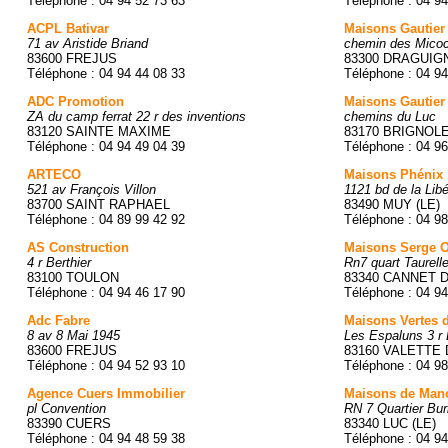
Téléphone : 04 94 52 73 63
Téléphone : 04 94
ACPL Bativar
Maisons Gautier
71 av Aristide Briand
chemin des Micoc
83600 FREJUS
83300 DRAGUIG
Téléphone : 04 94 44 08 33
Téléphone : 04 94
ADC Promotion
Maisons Gautier
ZA du camp ferrat 22 r des inventions
chemins du Luc
83120 SAINTE MAXIME
83170 BRIGNOL
Téléphone : 04 94 49 04 39
Téléphone : 04 96
ARTECO
Maisons Phénix
521 av François Villon
1121 bd de la Libé
83700 SAINT RAPHAEL
83490 MUY (LE)
Téléphone : 04 89 99 42 92
Téléphone : 04 98
AS Construction
Maisons Serge O
4 r Berthier
Rn7 quart Taurell
83100 TOULON
83340 CANNET 
Téléphone : 04 94 46 17 90
Téléphone : 04 94
Adc Fabre
Maisons Vertes 
8 av 8 Mai 1945
Les Espaluns 3 r 
83600 FREJUS
83160 VALETTE 
Téléphone : 04 94 52 93 10
Téléphone : 04 98
Agence Cuers Immobilier
Maisons de Man
pl Convention
RN 7 Quartier Burl
83390 CUERS
83340 LUC (LE)
Téléphone : 04 94 48 59 38
Téléphone : 04 94