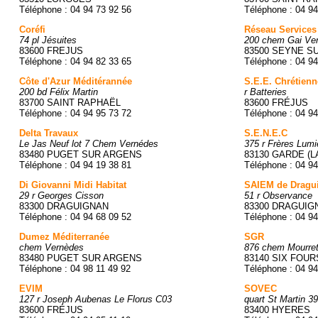
Téléphone : 04 94 73 92 56
Téléphone : 04 94
Coréfi
Réseau Services
74 pl Jésuites
200 chem Gai Ver
83600 FREJUS
83500 SEYNE SU
Téléphone : 04 94 82 33 65
Téléphone : 04 94
Côte d'Azur Méditérannée
S.E.E. Chrétien
200 bd Félix Martin
r Batteries
83700 SAINT RAPHAËL
83600 FRÉJUS
Téléphone : 04 94 95 73 72
Téléphone : 04 94
Delta Travaux
S.E.N.E.C
Le Jas Neuf lot 7 Chem Vernédes
375 r Frères Lumi
83480 PUGET SUR ARGENS
83130 GARDE (L
Téléphone : 04 94 19 38 81
Téléphone : 04 94
Di Giovanni Midi Habitat
SAIEM de Dragu
29 r Georges Cisson
51 r Observance
83300 DRAGUIGNAN
83300 DRAGUIG
Téléphone : 04 94 68 09 52
Téléphone : 04 94
Dumez Méditerranée
SGR
chem Vernèdes
876 chem Mourre
83480 PUGET SUR ARGENS
83140 SIX FOU
Téléphone : 04 98 11 49 92
Téléphone : 04 94
EVIM
SOVEC
127 r Joseph Aubenas Le Florus C03
quart St Martin 3
83600 FRÉJUS
83400 HYERES