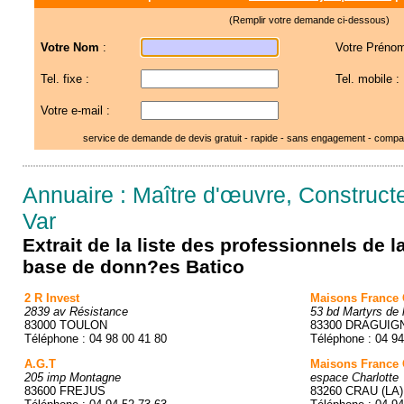
(Remplir votre demande ci-dessous)
Votre Nom
:
Votre Prénom
Tel. fixe :
Tel. mobile :
Votre e-mail :
service de demande de devis gratuit - rapide - sans engagement - compar
Annuaire : Maître d'œuvre, Construct
Var
Extrait de la liste des professionnels de 
base de donn?es Batico
2 R Invest
Maisons France 
2839 av Résistance
53 bd Martyrs de 
83000 TOULON
83300 DRAGUIG
Téléphone : 04 98 00 41 80
Téléphone : 04 94
A.G.T
Maisons France 
205 imp Montagne
espace Charlotte
83600 FREJUS
83260 CRAU (LA)