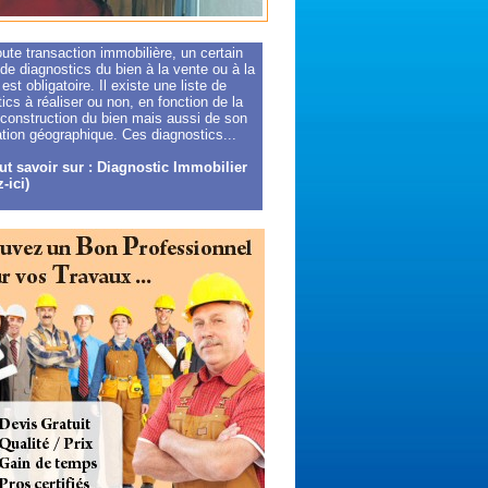
ute transaction immobilière, un certain
e diagnostics du bien à la vente ou à la
 est obligatoire. Il existe une liste de
ics à réaliser ou non, en fonction de la
 construction du bien mais aussi de son
tion géographique. Ces diagnostics...
ut savoir sur : Diagnostic Immobilier
-ici)