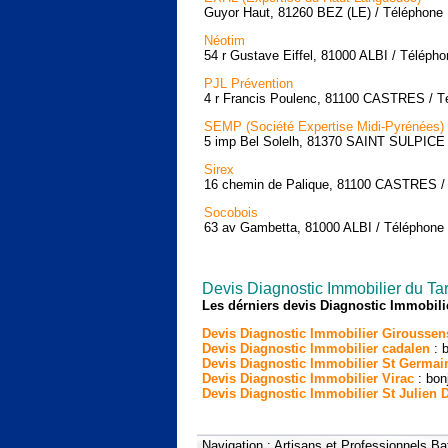
Guyor Haut, 81260 BEZ (LE) / Téléphone 
Néotim
54 r Gustave Eiffel, 81000 ALBI / Télépho
PJL Prévention
4 r Francis Poulenc, 81100 CASTRES / Té
SEMP (Société Expertise Midi-Pyrénées)
5 imp Bel Solelh, 81370 SAINT SULPICE /
Sirex
16 chemin de Palique, 81100 CASTRES / 
Socobois
63 av Gambetta, 81000 ALBI / Téléphone 
Devis Diagnostic Immobilier du Ta
Les dérniers devis Diagnostic Immobili
Devis Diagnostic Immobilier Giroussen
Devis Diagnostic Immobilier cadalen
: b
Devis Diagnostic Immobilier St Germai
Devis Diagnostic Immobilier Virac
: bonj
Devis Diagnostic Immobilier St Julien 
Navigation :
Artisans et Professionnels Ba