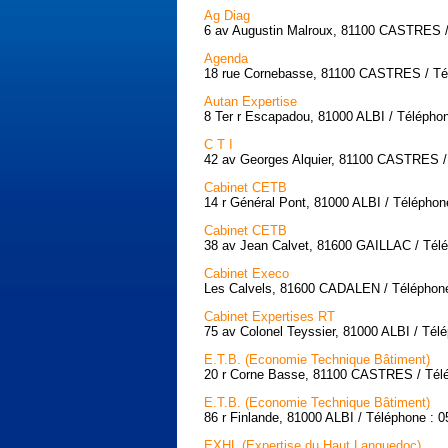
Ag Diag
6 av Augustin Malroux, 81100 CASTRES /
Agenda
18 rue Cornebasse, 81100 CASTRES / Tél
Autan Expertise
8 Ter r Escapadou, 81000 ALBI / Téléphon
C T I
42 av Georges Alquier, 81100 CASTRES / 
Cabinet CETB
14 r Général Pont, 81000 ALBI / Téléphon
Cabinet CETB
38 av Jean Calvet, 81600 GAILLAC / Télé
Cabinet Execo
Les Calvels, 81600 CADALEN / Téléphone
Cabinet Expertises RT
75 av Colonel Teyssier, 81000 ALBI / Tél
E.T.B. (Economie Technique Bâtiment)
20 r Corne Basse, 81100 CASTRES / Télé
E.T.B. (Economie Technique Bâtiment)
86 r Finlande, 81000 ALBI / Téléphone : 0
EXHL (Expertise du Haut Languedoc)