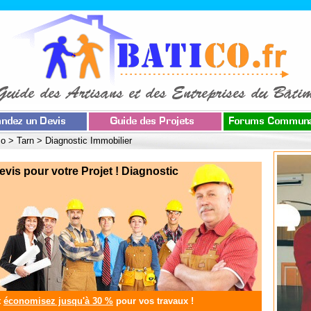
co
>
Tarn
>
Diagnostic Immobilier
s pour votre Projet ! Diagnostic
t
économisez jusqu'à 30 %
pour vos travaux !