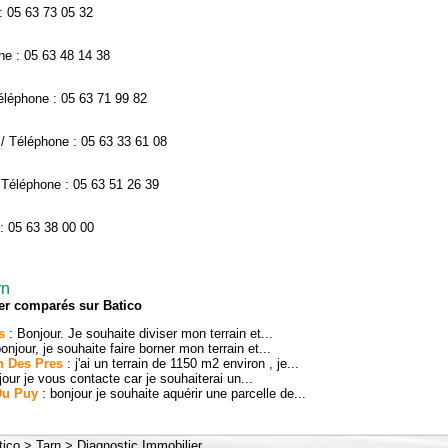
: 05 63 73 05 32
ne : 05 63 48 14 38
léphone : 05 63 71 99 82
 Téléphone : 05 63 33 61 08
Téléphone : 05 63 51 26 39
: 05 63 38 00 00
rn
er comparés sur Batico
s
: Bonjour. Je souhaite diviser mon terrain et...
onjour, je souhaite faire borner mon terrain et...
n Des Pres
: j'ai un terrain de 1150 m2 environ , je...
our je vous contacte car je souhaiterai un...
Du Puy
: bonjour je souhaite aquérir une parcelle de...
tico
>
Tarn
>
Diagnostic Immobilier