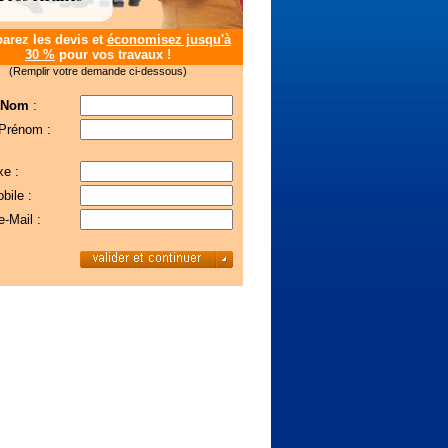
rez les devis et
économisez jusqu'à
30 %
pour vos travaux !
(Remplir votre demande ci-dessous)
 Nom
:
 Prénom :
xe :
bile :
e-Mail :