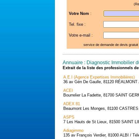
(Re
Votre Nom
:
Tel. fixe :
Votre e-mail :
service de demande de devis gratuit
Annuaire : Diagnostic Immobilier d
Extrait de la liste des professionnels 
A.E.I (Agence Expertises Immobilières)
36 av Gén De Gaulle, 81120 RÉALMONT / 
ACEI
Bourrelier La Fadette, 81700 SAINT GER
ADEX 81
Beaumont Les Monges, 81100 CASTRES / 
ASPS
7 Les Hauts de St Lieux, 81500 SAINT L
Adiagimmo
135 av François Verdier, 81000 ALBI / Té