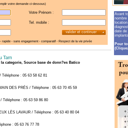
mplir votre demande ci-dessous)
Votre Prénom :
Avant to
nombre d
Tel. mobile :
location
diagnost
date de
implanta
 - rapide - sans engagement - comparatif -
Respect de la vie privée
Pour to
(Cliquez
u Tarn
de la categorie, Source base de donn?es Batico
Téléphone : 05 63 58 62 81
MAIN DES PRÉS / Téléphone : 05 63 70 45 59
Téléphone : 05 63 59 86 80
IEUX LÈS LAVAUR / Téléphone : 05 63 40 80 04
léphone : 05 63 76 77 78