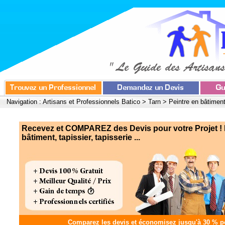
Navigation :
Artisans et Professionnels Batico
>
Tarn
>
Peintre en bâtiment,
Recevez et COMPAREZ des Devis pour votre Projet ! 
bâtiment, tapissier, tapisserie ...
Comparez les devis et
économisez jusqu'à 30 %
po