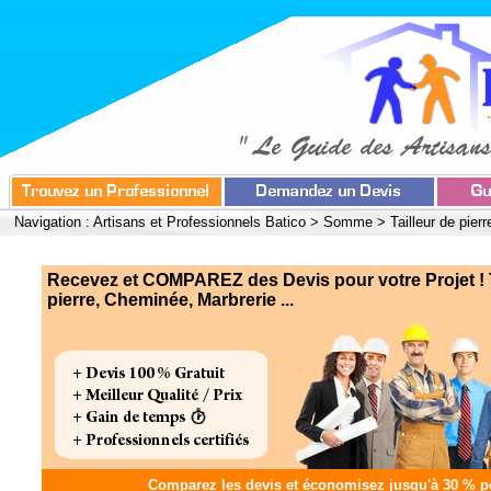
Navigation :
Artisans et Professionnels Batico
>
Somme
>
Tailleur de pier
Recevez et COMPAREZ des Devis pour votre Projet ! T
pierre, Cheminée, Marbrerie ...
Comparez les devis et
économisez jusqu'à 30 %
po