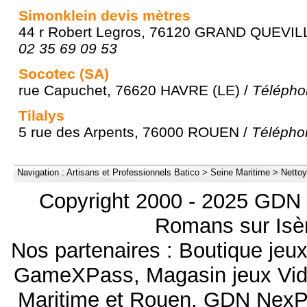
Simonklein devis mètres
44 r Robert Legros, 76120 GRAND QUEVILL
02 35 69 09 53
Socotec (SA)
rue Capuchet, 76620 HAVRE (LE) /
Télépho
Tilalys
5 rue des Arpents, 76000 ROUEN /
Télépho
Navigation :
Artisans et Professionnels Batico
>
Seine Maritime
>
Nettoy
Copyright 2000 - 2025 GDN 
Romans sur Isèr
Nos partenaires :
Boutique je
GameXPass
,
Magasin jeux Vi
Maritime et Rouen
,
GDN NexP