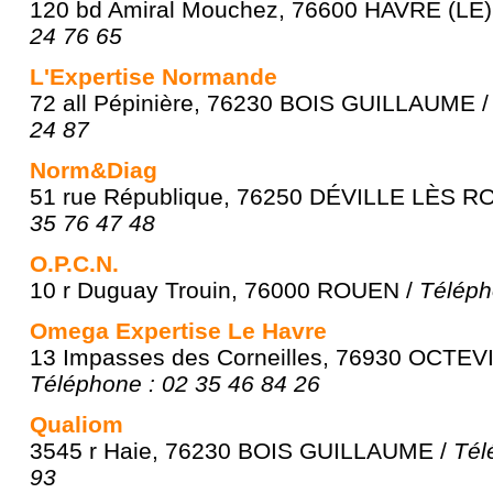
120 bd Amiral Mouchez, 76600 HAVRE (LE)
24 76 65
L'Expertise Normande
72 all Pépinière, 76230 BOIS GUILLAUME 
24 87
Norm&Diag
51 rue République, 76250 DÉVILLE LÈS R
35 76 47 48
O.P.C.N.
10 r Duguay Trouin, 76000 ROUEN /
Téléph
Omega Expertise Le Havre
13 Impasses des Corneilles, 76930 OCTE
Téléphone : 02 35 46 84 26
Qualiom
3545 r Haie, 76230 BOIS GUILLAUME /
Tél
93