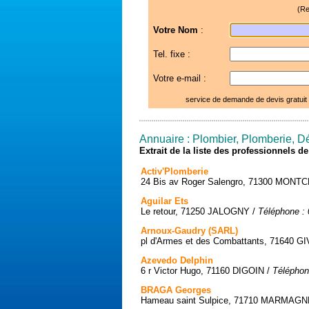
(Re
Votre Nom
:
Tel. fixe :
Votre e-mail :
service de demande de devis gratuit
Annuaire : Plombier, Plomberie, D
Extrait de la liste des professionnels 
Activ'Plomberie
24 Bis av Roger Salengro, 71300 MON
Aguilar Ets
Le retour, 71250 JALOGNY /
Téléphone : 
Arnoux-Gaudry (SARL)
pl d'Armes et des Combattants, 71640 G
Azevedo Delphin
6 r Victor Hugo, 71160 DIGOIN /
Téléphon
BRAGA Georges
Hameau saint Sulpice, 71710 MARMAGN