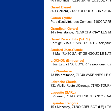
40 r Morands, 71210 SAINT EUSÈBE /
T
Girard Daniel
36 r Gaillard, 71370 OUROUX SUR SAO
Gonon Cyrille
Parc d'activités des Combes, 71000 
Grandjean Gerard
14 r Résistance, 71850 CHARNAY LES
Grivel Père et Fils (SARL)
Carruge, 71500 SAINT USUGE /
Téléphon
Jandard Jean-Claude
r 8 Mai, 71460 SAINT GENGOUX LE NA
LIOCHON (Entreprise)
r Jus Est, 71700 BOYER /
Téléphone : 03
LS Plomberie
73 Bis r Mirande, 71240 VARENNES LE
Labroche Claude
731 Vieille Route d'Ozenay, 71700 TOU
Lagoutte (SARL)
r Vigneau, 71140 BOURBON LANCY /
Tél
Lajambe François
15 r Mazenay, 71200 CREUSOT (LE) /
Té