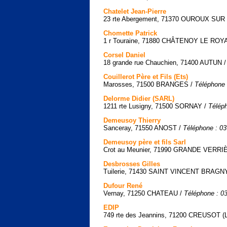
Chatelet Jean-Pierre
23 rte Abergement, 71370 OUROUX SU
Chomette Patrick
1 r Touraine, 71880 CHÂTENOY LE ROY
Corsel Daniel
18 grande rue Chauchien, 71400 AUTUN 
Couillerot Père et Fils (Ets)
Marosses, 71500 BRANGES /
Téléphone 
Delorme Didier (SARL)
1211 rte Lusigny, 71500 SORNAY /
Téléph
Demeusoy Thierry
Sanceray, 71550 ANOST /
Téléphone : 03
Demeusoy père et fils Sarl
Crot au Meunier, 71990 GRANDE VERRIÈ
Desbrosses Gilles
Tuilerie, 71430 SAINT VINCENT BRAGN
Dufour René
Vernay, 71250 CHATEAU /
Téléphone : 0
EDIP
749 rte des Jeannins, 71200 CREUSOT (