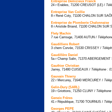
Entreprise Demizieux Franck
24 r Erables, 71200 CREUSOT (LE) /
Tél
Entreprise Van Coillie
8 r René Coty, 71100 CHALON SUR SAÔ
Entreprise de Plomberie Chalonnaise
8 r Aristide Briand, 71100 CHALON SUR
Flety Machin
7 rue Carrouge, 71400 AUTUN /
Téléphone
Gaudilliere Robert
3 chem Corvée, 71530 CRISSEY /
Téléph
Gaudillère Daniel
5a r Champ Salin, 71370 ABERGEMENT
Gauthier Christian
Jarrey, 71480 CUISEAUX /
Téléphone : 0
Gauvain Thierry
22 r Mercurey, 71640 MERCUREY /
Télép
Gelin-Dury (SARL)
19 r Griottons, 71250 CLUNY /
Téléphone 
Geneix Frères
41 r République, 71700 TOURNUS /
Télép
Georges PEPE