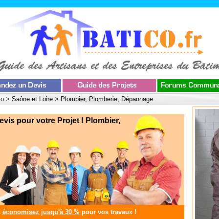
co
>
Saône et Loire
>
Plombier, Plomberie, Dépannage
s pour votre Projet ! Plombier,
t
économisez jusqu'à 30 %
pour vos travaux !