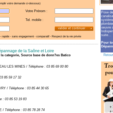
mplir votre demande ci-dessous)
Votre Prénom :
Pose des
canalisa
Tel. mobile :
systèmes
plombie
oeuvre 
Indispen
suite...
 - rapide - sans engagement - comparatif -
Respect de la vie privée
Pour to
Dépanna
épannage de la Saône et Loire
Retour
de la categorie, Source base de donn?es Batico
TCEAU LES MINES /
Téléphone : 03 85 69 00 80
03 85 59 17 32
IVRY /
Téléphone : 03 85 44 30 65
e : 03 85 53 19 83
E /
Téléphone : 03 85 78 28 74