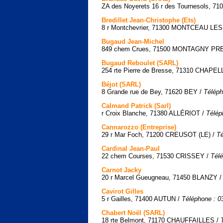
ZA des Noyerets 16 r des Tournesols, 7
Bredillet Jean-Christophe (Ets)
8 r Montchevrier, 71300 MONTCEAU LE
Bugaud Jean-Michel
849 chem Crues, 71500 MONTAGNY P
Bugaud Reboulet (SARL)
254 rte Pierre de Bresse, 71310 CHAP
Béjot (SARL)
8 Grande rue de Bey, 71620 BEY /
Téléph
Calmand Patrick (Sarl)
r Croix Blanche, 71380 ALLÉRIOT /
Télép
Cannarozzo (Entreprise)
29 r Mar Foch, 71200 CREUSOT (LE) /
Té
Cardinal Jean-Paul
22 chem Courses, 71530 CRISSEY /
Télé
Carnot Jacky
20 r Marcel Gueugneau, 71450 BLANZY 
Cavirot Gilles
5 r Gailles, 71400 AUTUN /
Téléphone : 0
Chabert Noël (SARL)
18 rte Belmont, 71170 CHAUFFAILLES /