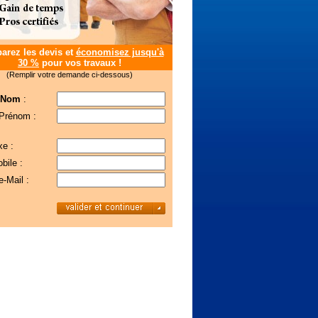
rez les devis et
économisez jusqu'à
30 %
pour vos travaux !
(Remplir votre demande ci-dessous)
 Nom
:
 Prénom :
xe :
bile :
e-Mail :