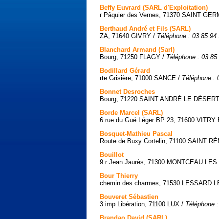
Beffy Euvrard (SARL d'Exploitation)
r Pâquier des Vernes, 71370 SAINT GE
Berthaud André et Fils (SARL)
ZA, 71640 GIVRY /
Téléphone : 03 85 94
Blanchard Armand (Sarl)
Bourg, 71250 FLAGY /
Téléphone : 03 85
Bodillard Gérard
rte Grisière, 71000 SANCE /
Téléphone : 
Bonnet Desroches
Bourg, 71220 SAINT ANDRÉ LE DÉSERT
Borde Marcel (SARL)
6 rue du Gué Léger BP 23, 71600 VITR
Bosquet-Mathieu Pascal
Route de Buxy Cortelin, 71100 SAINT R
Bouillot
9 r Jean Jaurès, 71300 MONTCEAU LES
Bour Thierry
chemin des charmes, 71530 LESSARD 
Bouveret Sébastien
3 imp Libération, 71100 LUX /
Téléphone :
Brandao David (SARL)