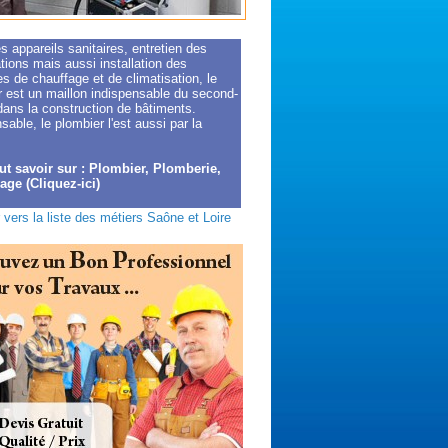
 appareils sanitaires, entretien des
tions mais aussi installation des
 de chauffage et de climatisation, le
r est un maillon indispensable du second-
dans la construction de bâtiments.
sable, le plombier l'est aussi par la
ut savoir sur : Plombier, Plomberie,
ge (Cliquez-ici)
 vers la liste des métiers Saône et Loire