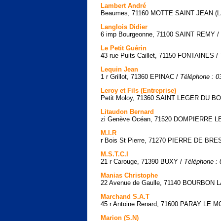
Lambert André
Beaumes, 71160 MOTTE SAINT JEAN (L
Langlois Didier
6 imp Bourgeonne, 71100 SAINT REMY /
Le Petit Guérin
43 rue Puits Caillet, 71150 FONTAINES /
Lequin Jean
1 r Grillot, 71360 EPINAC /
Téléphone : 0
Leroy et Fils (Entreprise)
Petit Moloy, 71360 SAINT LEGER DU BO
Litaudon Bernard
zi Genève Océan, 71520 DOMPIERRE 
M.I.R
r Bois St Pierre, 71270 PIERRE DE BR
M.S.T.C.I
21 r Carouge, 71390 BUXY /
Téléphone : 
Manias Christophe
22 Avenue de Gaulle, 71140 BOURBON 
Marchand S.A.T
45 r Antoine Renard, 71600 PARAY LE M
Marion (S.N)