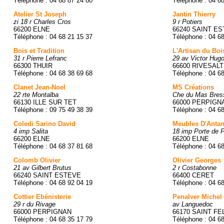
Téléphone : 04 68 87 24 80
Téléphone : 04 6
Atelier St Joseph
Jantin Thierry
zi 18 r Charles Cros
9 r Potiers
66200 ELNE
66240 SAINT E
Téléphone : 04 68 21 15 37
Téléphone : 04 6
Bois et Tradition
L'Artisan du Boi
31 r Pierre Lefranc
29 av Victor Hug
66300 THUIR
66600 RIVESAL
Téléphone : 04 68 38 69 68
Téléphone : 04 6
Clanet Jean-Noel
MS Créations
22 rte Montalba
Che du Mas Bres
66130 ILLE SUR TET
66000 PERPIGN
Téléphone : 09 75 49 38 39
Téléphone : 04 6
Coledi Sarino David
Meubles D'Anta
4 imp Salita
18 imp Porte de 
66200 ELNE
66200 ELNE
Téléphone : 04 68 37 81 68
Téléphone : 04 6
Colomb Olivier
Olivier Georges
21 av Gilbert Brutus
2 r Costabonne
66240 SAINT ESTEVE
66400 CERET
Téléphone : 04 68 92 04 19
Téléphone : 04 6
Cottier Ebénisterie
Penalver Michel
29 r du Rivage
av Languedoc
66000 PERPIGNAN
66170 SAINT FE
Téléphone : 04 68 35 17 79
Téléphone : 04 6