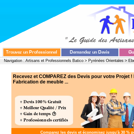
Navigation :
Artisans et Professionnels Batico
>
Pyrénées Orientales
>
Ebé
Recevez et COMPAREZ des Devis pour votre Projet ! 
Fabrication de meuble ...
Comparez les devis et
économisez jusqu'à 30 %
po