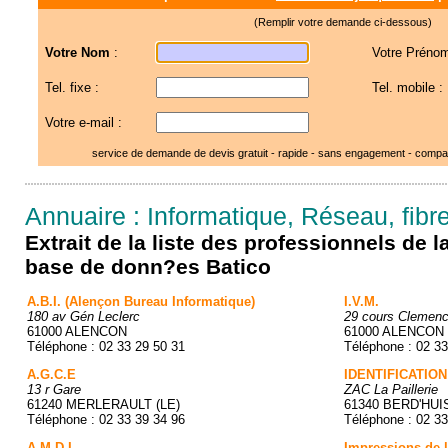
(Remplir votre demande ci-dessous)
Votre Nom
:
Votre Prénom
Tel. fixe :
Tel. mobile :
Votre e-mail :
service de demande de devis gratuit - rapide - sans engagement - compar
Annuaire : Informatique, Réseau, fibre
Extrait de la liste des professionnels de 
base de donn?es Batico
A.B.I. (Alençon Bureau Informatique)
I.V.M.
180 av Gén Leclerc
29 cours Clemen
61000 ALENCON
61000 ALENCON
Téléphone : 02 33 29 50 31
Téléphone : 02 33
A.G.C.E
IDENTIFICATIO
13 r Gare
ZAC La Paillerie
61240 MERLERAULT (LE)
61340 BERD'HUI
Téléphone : 02 33 39 34 96
Téléphone : 02 33
A.M.D.I
Impressions de l