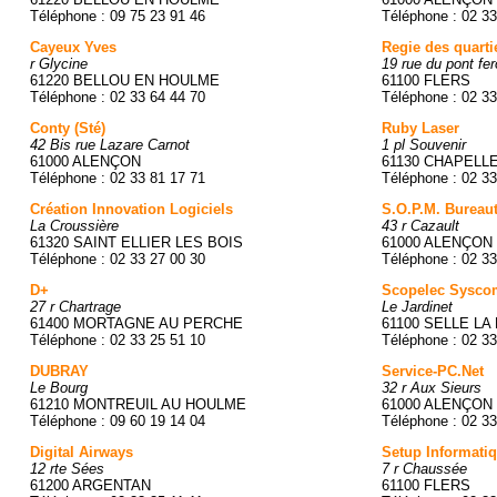
Téléphone : 09 75 23 91 46
Téléphone : 02 33
Cayeux Yves
Regie des quarti
r Glycine
19 rue du pont fe
61220 BELLOU EN HOULME
61100 FLERS
Téléphone : 02 33 64 44 70
Téléphone : 02 33
Conty (Sté)
Ruby Laser
42 Bis rue Lazare Carnot
1 pl Souvenir
61000 ALENÇON
61130 CHAPELLE
Téléphone : 02 33 81 17 71
Téléphone : 02 33
Création Innovation Logiciels
S.O.P.M. Bureau
La Croussière
43 r Cazault
61320 SAINT ELLIER LES BOIS
61000 ALENÇON
Téléphone : 02 33 27 00 30
Téléphone : 02 33
D+
Scopelec Sysco
27 r Chartrage
Le Jardinet
61400 MORTAGNE AU PERCHE
61100 SELLE LA
Téléphone : 02 33 25 51 10
Téléphone : 02 33
DUBRAY
Service-PC.Net
Le Bourg
32 r Aux Sieurs
61210 MONTREUIL AU HOULME
61000 ALENÇON
Téléphone : 09 60 19 14 04
Téléphone : 02 33
Digital Airways
Setup Informati
12 rte Sées
7 r Chaussée
61200 ARGENTAN
61100 FLERS