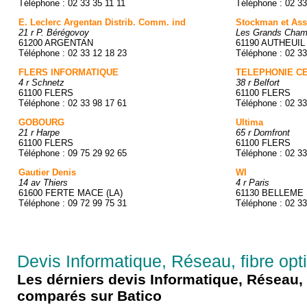
Téléphone : 02 33 35 11 11
Téléphone : 02 33
E. Leclerc Argentan Distrib. Comm. ind
Stockman et Ass
21 r P. Bérégovoy
Les Grands Cha
61200 ARGENTAN
61190 AUTHEUIL
Téléphone : 02 33 12 18 23
Téléphone : 02 33
FLERS INFORMATIQUE
TELEPHONIE C
4 r Schnetz
38 r Belfort
61100 FLERS
61100 FLERS
Téléphone : 02 33 98 17 61
Téléphone : 02 33
GOBOURG
Ultima
21 r Harpe
65 r Domfront
61100 FLERS
61100 FLERS
Téléphone : 09 75 29 92 65
Téléphone : 02 33
Gautier Denis
WI
14 av Thiers
4 r Paris
61600 FERTE MACE (LA)
61130 BELLEME
Téléphone : 09 72 99 75 31
Téléphone : 02 33
Devis Informatique, Réseau, fibre opt
Les dérniers devis Informatique, Réseau, 
comparés sur Batico