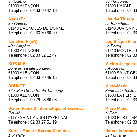
3 r Sarthe
58 r Garenne
61000 ALENÇON
61300 L'AIGLE
Téléphone : 02 33 80 42 18
Téléphone : 02 33
Assist'Pc
Liaudet Thierry
5 r Casinos
La Blancherie
61140 BAGNOLES DE L'ORNE
61140 JUVIGNY
Téléphone : 02 33 30 60 20
Téléphone : 02 33
Aznetwork (SA)
Logithèque Info
40 r Ampère
Le Bourg
61000 ALENCON
61210 MONTREU
Téléphone : 02 33 32 12 47
Téléphone : 02 33
BOS M.B.
Miclon Jacques
zone artisanale Londeau
r Aubusson
61000 ALENCON
61100 SAINT G
Téléphone : 02 33 29 46 15
Téléphone : 02 33
BOUVET
Micro-Matic
64 r Mar De Lattre de Tassigny
Zone industrielle 
61000 ALENCON
61600 LA FERT
Téléphone : 09 79 28 86 06
Téléphone : 02 33
Benoit Renault Informatique et Services
Micro-Matic
Rouillé
zi Parc
61170 SAINT AUBIN D'APPENAI
61600 FERTE MA
Téléphone : 02 33 27 51 19
Téléphone : 02 33
Buro + Modern Bureau Com.ind.
Nolme Informati
1 pl Halle
La Fontaine