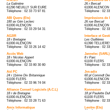
La Galinière
26 r Bercail
61290 NEUILLY SUR EURE
61000 ALENCON
Téléphone : 02 33 73 97 81
Téléphone : 02 33
ABI Queru (Ets)
Impréssions de l
180 av Gén Leclerc
26 rue Bercail
61000 ALENÇON
61000 ALENÇON
Téléphone : 02 33 29 54 31
Téléphone : 02 33
AG2IR
Interface et Gest
18 r Bretagne
Les Ouillières
61000 ALENÇON
61390 TELLIERE
Téléphone : 02 33 26 14 42
Téléphone : 02 33
Accès Web
Jannelec (SARL)
18 r Nicolas Appert
8 r Parc
61000 ALENÇON
61100 FLERS
Téléphone : 02 33 80 30 80
Téléphone : 02 33
Aid PC
Jvs-adix
24 r 11ème Div Britannique
60 pl Commdt De
61100 FLERS
61000 ALENCON
Téléphone : 02 33 96 74 04
Téléphone : 02 33
Alliance Conseil Logiciels (A.C.L)
Konnexion
18 r de Bretagne
18 pl Paulette Du
61000 ALENÇON
61100 FLERS
Téléphone : 02 33 28 71 63
Téléphone : 02 33
Amix Informatique
Levitre (Ets)