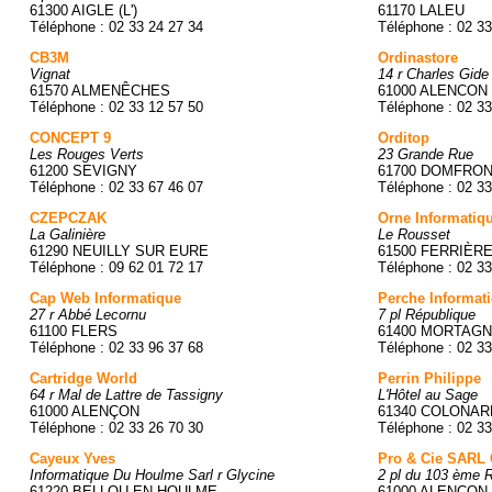
61300 AIGLE (L')
61170 LALEU
Téléphone : 02 33 24 27 34
Téléphone : 02 33
CB3M
Ordinastore
Vignat
14 r Charles Gide
61570 ALMENÊCHES
61000 ALENCON
Téléphone : 02 33 12 57 50
Téléphone : 02 33
CONCEPT 9
Orditop
Les Rouges Verts
23 Grande Rue
61200 SEVIGNY
61700 DOMFRO
Téléphone : 02 33 67 46 07
Téléphone : 02 33
CZEPCZAK
Orne Informatiq
La Galinière
Le Rousset
61290 NEUILLY SUR EURE
61500 FERRIÈRE
Téléphone : 09 62 01 72 17
Téléphone : 02 33
Cap Web Informatique
Perche Informat
27 r Abbé Lecornu
7 pl République
61100 FLERS
61400 MORTAGN
Téléphone : 02 33 96 37 68
Téléphone : 02 33
Cartridge World
Perrin Philippe
64 r Mal de Lattre de Tassigny
L'Hôtel au Sage
61000 ALENÇON
61340 COLONA
Téléphone : 02 33 26 70 30
Téléphone : 02 33
Cayeux Yves
Pro & Cie SARL
Informatique Du Houlme Sarl r Glycine
2 pl du 103 ème R
61220 BELLOU EN HOULME
61000 ALENÇON