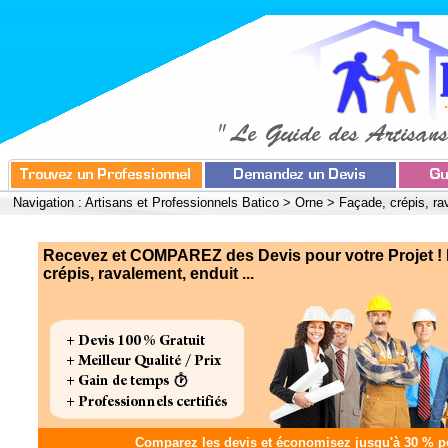
Navigation :
Artisans et Professionnels Batico
>
Orne
>
Façade, crépis, ra
Recevez et COMPAREZ des Devis pour votre Projet !
crépis, ravalement, enduit ...
Comparez les devis et
économisez jusqu'à 30 %
po