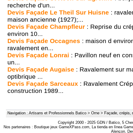
recherche d'un...
Devis Façade Le Theil Sur Huisne
: raval
maison ancienne (1927);...
Devis Façade Champfleur
: Reprise du crép
environ 10...
Devis Façade Occagnes
: maison d enviro
ravalement en...
Devis Façade Lonrai
: Pavillon neuf en con
un...
Devis Façade Augaise
: Ravalement sur m
optibrique ...
Devis Façade Sarceaux
: Ravalement Crépi
construction 1989...
Navigation :
Artisans et Professionnels Batico
>
Orne
>
Façade, crépis, 
Copyright 2000 - 2025 GDN / Batico, 5 Che
Nos partenaires :
Boutique jeux GameXPass.com
,
La tienda en línea Ga
Alençon
,
Dev