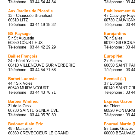
Téléphone : 03 44 54 44 84
Téléphone : 03 4
Aux Jardins de Picardie
Etablissement V
13 r Chaussée Brunehaut
4 r Cauvigny Faye
60510 LITZ
60730 CAUVIGN
Téléphone : 03 44 19 18 32
Téléphone : 03 4
BS Paysage
Eurojardins
5 r St Augustin
76 r Sallez
60350 COURTIEUX
60129 GILOCOU
Téléphone : 03 44 42 29 29
Téléphone : 03 4
Baillet François
Europ'Net
24 r Fôret Yvillers
2 r Potiers
60410 VILLENEUVE SUR VERBERIE
60650 SAINT PA
Téléphone : 03 44 54 71 58
Téléphone : 03 4
Barbet Ludovic
Eventail (L')
44 r Six Voies
3 r Europe
60640 MUIRANCOURT
60149 SAINT C
Téléphone : 03 44 43 76 71
Téléphone : 03 4
Barbier Winfried
Express Gazon
ZI de la Croix
rte Thiers
60730 SAINTE GENEVIÈVE
60520 PONTAR
Téléphone : 03 44 05 70 30
Téléphone : 03 4
Bedouet Alain Eric
Fournal Martin 
49 r Marseille
5 r Louis Graves
60360 CREVECOEUR LE GRAND
60000 BEAUVAI