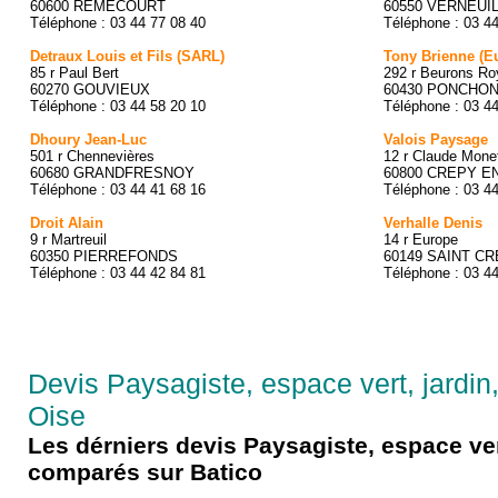
60600 RÉMÉCOURT
60550 VERNEUI
Téléphone : 03 44 77 08 40
Téléphone : 03 4
Detraux Louis et Fils (SARL)
Tony Brienne (Eu
85 r Paul Bert
292 r Beurons Ro
60270 GOUVIEUX
60430 PONCHO
Téléphone : 03 44 58 20 10
Téléphone : 03 4
Dhoury Jean-Luc
Valois Paysage
501 r Chennevières
12 r Claude Mone
60680 GRANDFRESNOY
60800 CREPY E
Téléphone : 03 44 41 68 16
Téléphone : 03 4
Droit Alain
Verhalle Denis
9 r Martreuil
14 r Europe
60350 PIERREFONDS
60149 SAINT C
Téléphone : 03 44 42 84 81
Téléphone : 03 44
Devis Paysagiste, espace vert, jardin,
Oise
Les dérniers devis Paysagiste, espace ver
comparés sur Batico