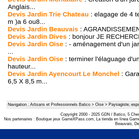
Anglais...
Devis Jardin Trie Chateau
: elagage de 4 t
m )a 6 ou8...
Devis Jardin Beauvais
: AGRANDISSEMEN
Devis Jardin Dives
: bonjour JE RECHERCHE
Devis Jardin Oise
: - aménagement d'un jar
...
Devis Jardin Oise
: terminer l'élaguage d'u
hauteur...
Devis Jardin Ayencourt Le Monchel
: Gara
6,5 X 8,5 m...
Navigation :
Artisans et Professionnels Batico
>
Oise
>
Paysagiste, espa
Copyright 2000 - 2025 GDN / Batico, 5 Che
Nos partenaires :
Boutique jeux GameXPass.com
,
La tienda en línea Ga
Beauvais
,
De