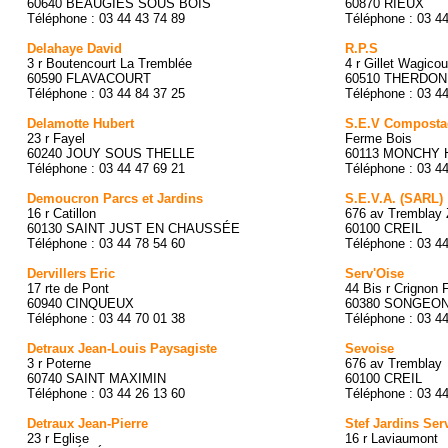
60640 BEAUGIES SOUS BOIS
60870 RIEUX
Téléphone : 03 44 43 74 89
Téléphone : 03 4
Delahaye David
R.P.S
3 r Boutencourt La Tremblée
4 r Gillet Wagicou
60590 FLAVACOURT
60510 THERDO
Téléphone : 03 44 84 37 25
Téléphone : 03 4
Delamotte Hubert
S.E.V Composta
23 r Fayel
Ferme Bois
60240 JOUY SOUS THELLE
60113 MONCHY
Téléphone : 03 44 47 69 21
Téléphone : 03 4
Demoucron Parcs et Jardins
S.E.V.A. (SARL)
16 r Catillon
676 av Tremblay 
60130 SAINT JUST EN CHAUSSÉE
60100 CREIL
Téléphone : 03 44 78 54 60
Téléphone : 03 4
Dervillers Eric
Serv'Oise
17 rte de Pont
44 Bis r Crignon 
60940 CINQUEUX
60380 SONGEO
Téléphone : 03 44 70 01 38
Téléphone : 03 4
Detraux Jean-Louis Paysagiste
Sevoise
3 r Poterne
676 av Tremblay
60740 SAINT MAXIMIN
60100 CREIL
Téléphone : 03 44 26 13 60
Téléphone : 03 4
Detraux Jean-Pierre
Stef Jardins Ser
23 r Eglise
16 r Laviaumont