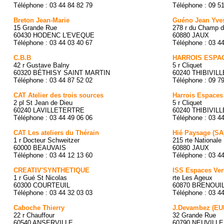
Téléphone : 03 44 84 82 79
Téléphone : 09 5
Breton Jean-Marie
Guéno Jean Yve
15 Grande Rue
278 r du Champ 
60430 HODENC L'EVEQUE
60880 JAUX
Téléphone : 03 44 03 40 67
Téléphone : 03 4
C.B.B
HARROIS ESPA
42 r Gustave Balny
5 r Cliquet
60320 BÉTHISY SAINT MARTIN
60240 THIBIVIL
Téléphone : 03 44 87 52 02
Téléphone : 09 7
CAT Atelier des trois sources
Harrois Espaces
2 pl St Jean de Dieu
5 r Cliquet
60240 LAVILLETERTRE
60240 THIBIVIL
Téléphone : 03 44 49 06 06
Téléphone : 03 4
CAT Les ateliers du Thérain
Hié Paysage (SA
1 r Docteur Schweitzer
215 rte National
60000 BEAUVAIS
60880 JAUX
Téléphone : 03 44 12 13 60
Téléphone : 03 4
CREATIV'SYNTHETIQUE
ISS Espaces Ver
1 r Gué St Nicolas
rte Les Ageux
60300 COURTEUIL
60870 BRENOUI
Téléphone : 03 44 32 03 03
Téléphone : 03 4
Caboche Thierry
J.Devambez (EU
22 r Chauffour
32 Grande Rue
60540 ANSERVILLE
60790 NEUVILLE