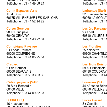
Téléphone : 03 44 49 89 24
Téléphone : 03 4
Collin Espaces Verts
Larhantec (Sarl)
11 all Bois
32 r Général lecle
60175 VILLENEUVE LES SABLONS
60260 LAMORLA
Téléphone : 03 44 52 14 29
Téléphone : 03 4
Colver Services
Leclère Paysage
980 r Principale
9 r Forêt
60400 GENVRY
60810 VILLERS
Téléphone : 03 44 43 22 01
Téléphone : 03 4
Compiègne Paysage
Les Floralies
6 r Fonds Pernant
25 r Nonette
60200 COMPIEGNE
60500 CHANTILL
Téléphone : 03 44 86 25 64
Téléphone : 03 4
Creparc
Les Trois Bois 
6 r de Sétubal
5900 r Principale
60000 BEAUVAIS
60430 COUDRAY
Téléphone : 03 55 33 33 50
Téléphone : 03 4
Cédric paysage (SARL)
Loiseleur (SA)
29 Bis r Bernardie
44 r Aristide Bria
60400 VILLE
60870 VILLERS 
Téléphone : 03 44 09 32 37
Téléphone : 03 4
DUBREUCQ
Lucas Gérard
16 r Laviaumont
3 r Grosille