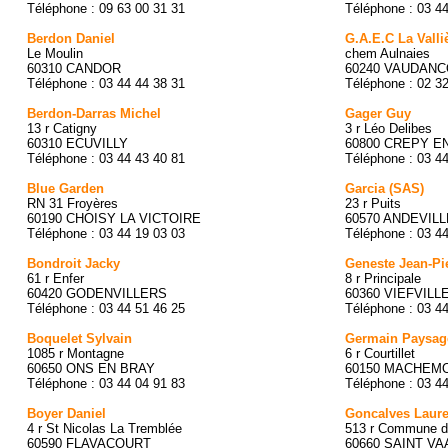
Téléphone : 09 63 00 31 31
Téléphone : 03 4
Berdon Daniel
G.A.E.C La Valli
Le Moulin
chem Aulnaies
60310 CANDOR
60240 VAUDAN
Téléphone : 03 44 44 38 31
Téléphone : 02 3
Berdon-Darras Michel
Gager Guy
13 r Catigny
3 r Léo Delibes
60310 ECUVILLY
60800 CREPY E
Téléphone : 03 44 43 40 81
Téléphone : 03 4
Blue Garden
Garcia (SAS)
RN 31 Froyères
23 r Puits
60190 CHOISY LA VICTOIRE
60570 ANDEVILL
Téléphone : 03 44 19 03 03
Téléphone : 03 4
Bondroit Jacky
Geneste Jean-Pi
61 r Enfer
8 r Principale
60420 GODENVILLERS
60360 VIEFVILL
Téléphone : 03 44 51 46 25
Téléphone : 03 4
Boquelet Sylvain
Germain Paysag
1085 r Montagne
6 r Courtillet
60650 ONS EN BRAY
60150 MACHEM
Téléphone : 03 44 04 91 83
Téléphone : 03 4
Boyer Daniel
Goncalves Laure
4 r St Nicolas La Tremblée
513 r Commune d
60590 FLAVACOURT
60660 SAINT V