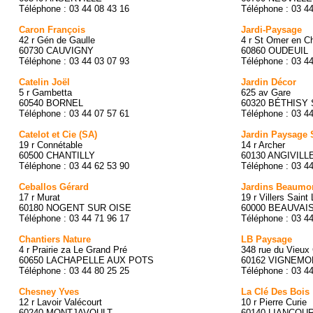
Téléphone : 03 44 08 43 16
Téléphone : 03 4
Caron François
Jardi-Paysage
42 r Gén de Gaulle
4 r St Omer en C
60730 CAUVIGNY
60860 OUDEUIL
Téléphone : 03 44 03 07 93
Téléphone : 03 4
Catelin Joël
Jardin Décor
5 r Gambetta
625 av Gare
60540 BORNEL
60320 BÉTHISY
Téléphone : 03 44 07 57 61
Téléphone : 03 4
Catelot et Cie (SA)
Jardin Paysage 
19 r Connétable
14 r Archer
60500 CHANTILLY
60130 ANGIVILL
Téléphone : 03 44 62 53 90
Téléphone : 03 4
Ceballos Gérard
Jardins Beaumon
17 r Murat
19 r Villers Saint
60180 NOGENT SUR OISE
60000 BEAUVAI
Téléphone : 03 44 71 96 17
Téléphone : 03 4
Chantiers Nature
LB Paysage
4 r Prairie za Le Grand Pré
348 rue du Vieux
60650 LACHAPELLE AUX POTS
60162 VIGNEMO
Téléphone : 03 44 80 25 25
Téléphone : 03 4
Chesney Yves
La Clé Des Bois
12 r Lavoir Valécourt
10 r Pierre Curie
60240 MONTJAVOULT
60140 LIANCOU