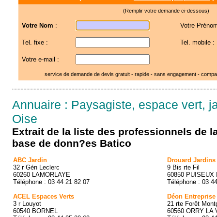
(Remplir votre demande ci-dessous)
Votre Nom
:
Votre Prénom
Tel. fixe :
Tel. mobile :
Votre e-mail :
service de demande de devis gratuit - rapide - sans engagement - compar
Annuaire : Paysagiste, espace vert, ja
Oise
Extrait de la liste des professionnels de 
base de donn?es Batico
ABC Jardin
Drouard Jardins
32 r Gén Leclerc
9 Bis rte Fil
60260 LAMORLAYE
60850 PUISEUX
Téléphone : 03 44 21 82 07
Téléphone : 03 4
ACEL Espaces Verts
Déon Entreprise
3 r Louyot
21 rte Forêt Mont
60540 BORNEL
60560 ORRY LA 