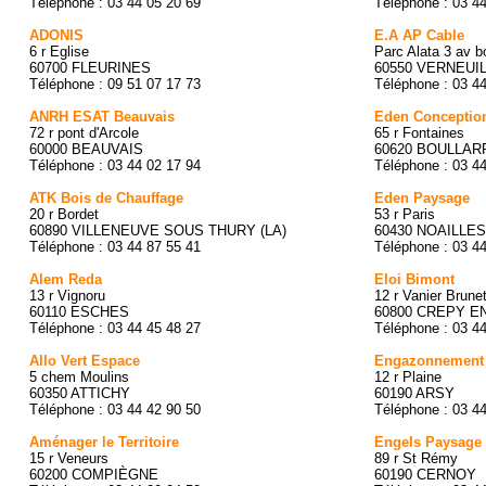
Téléphone : 03 44 05 20 69
Téléphone : 03 4
ADONIS
E.A AP Cable
6 r Eglise
Parc Alata 3 av b
60700 FLEURINES
60550 VERNEUI
Téléphone : 09 51 07 17 73
Téléphone : 03 4
ANRH ESAT Beauvais
Eden Conceptio
72 r pont d'Arcole
65 r Fontaines
60000 BEAUVAIS
60620 BOULLAR
Téléphone : 03 44 02 17 94
Téléphone : 03 4
ATK Bois de Chauffage
Eden Paysage
20 r Bordet
53 r Paris
60890 VILLENEUVE SOUS THURY (LA)
60430 NOAILLES
Téléphone : 03 44 87 55 41
Téléphone : 03 4
Alem Reda
Eloi Bimont
13 r Vignoru
12 r Vanier Brune
60110 ESCHES
60800 CREPY E
Téléphone : 03 44 45 48 27
Téléphone : 03 4
Allo Vert Espace
Engazonnement I
5 chem Moulins
12 r Plaine
60350 ATTICHY
60190 ARSY
Téléphone : 03 44 42 90 50
Téléphone : 03 4
Aménager le Territoire
Engels Paysage
15 r Veneurs
89 r St Rémy
60200 COMPIÈGNE
60190 CERNOY