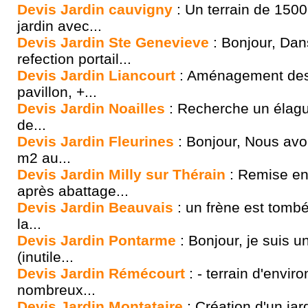
Devis Jardin cauvigny
: Un terrain de 150
jardin avec...
Devis Jardin Ste Genevieve
: Bonjour, Dan
refection portail...
Devis Jardin Liancourt
: Aménagement des 
pavillon, +...
Devis Jardin Noailles
: Recherche un élague
de...
Devis Jardin Fleurines
: Bonjour, Nous avo
m2 au...
Devis Jardin Milly sur Thérain
: Remise en
après abattage...
Devis Jardin Beauvais
: un frène est tomb
la...
Devis Jardin Pontarme
: Bonjour, je suis un
(inutile...
Devis Jardin Rémécourt
: - terrain d'envir
nombreux...
Devis Jardin Montataire
: Création d'un ja