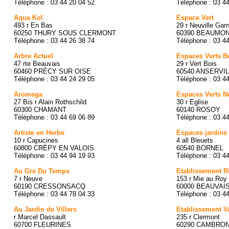
Téléphone : 03 44 20 04 52
Téléphone : 03 4
Aqua Koï
Espace Vert
493 r En Bas
29 r Neuville Garn
60250 THURY SOUS CLERMONT
60390 BEAUMON
Téléphone : 03 44 26 38 74
Téléphone : 03 4
Arbre Actuel
Espaces Verts B
47 rte Beauvais
29 r Vert Bois
60460 PRÉCY SUR OISE
60540 ANSERVI
Téléphone : 03 44 24 29 05
Téléphone : 03 4
Aromega
Espaces Verts N
27 Bis r Alain Rothschild
30 r Eglise
60300 CHAMANT
60140 ROSOY
Téléphone : 03 44 69 06 89
Téléphone : 03 4
Artiste en Herbe
Espaces jardins 
10 r Capucines
4 all Bleuets
60800 CRÉPY EN VALOIS
60540 BORNEL
Téléphone : 03 44 94 19 93
Téléphone : 03 4
Au Gre Du Temps
Etablissement Ri
7 r Neuve
153 r Mie au Roy
60190 CRESSONSACQ
60000 BEAUVAI
Téléphone : 03 44 78 04 33
Téléphone : 03 4
Au Jardin de Villers
Etablissement Va
r Marcel Dassault
235 r Clermont
60700 FLEURINES
60290 CAMBRO