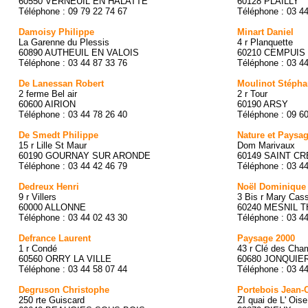
60550 VERNEUIL EN HALATTE
60128 PLAILLY
Téléphone : 09 79 22 74 67
Téléphone : 03 4
Damoisy Philippe
Minart Daniel
La Garenne du Plessis
4 r Planquette
60890 AUTHEUIL EN VALOIS
60210 CEMPUIS
Téléphone : 03 44 87 33 76
Téléphone : 03 4
De Lanessan Robert
Moulinot Stéph
2 ferme Bel air
2 r Tour
60600 AIRION
60190 ARSY
Téléphone : 03 44 78 26 40
Téléphone : 09 6
De Smedt Philippe
Nature et Paysa
15 r Lille St Maur
Dom Marivaux
60190 GOURNAY SUR ARONDE
60149 SAINT C
Téléphone : 03 44 42 46 79
Téléphone : 03 44
Dedreux Henri
Noël Dominique
9 r Villers
3 Bis r Mary Cass
60000 ALLONNE
60240 MESNIL T
Téléphone : 03 44 02 43 30
Téléphone : 03 4
Defrance Laurent
Paysage 2000
1 r Condé
43 r Clé des Cha
60560 ORRY LA VILLE
60680 JONQUIE
Téléphone : 03 44 58 07 44
Téléphone : 03 4
Degruson Christophe
Portebois Jean-
250 rte Guiscard
ZI quai de L' Ois