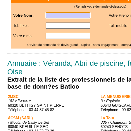
(Remplir votre demande ci-dessous)
Votre Nom
:
Votre Prénom
Tel. fixe :
Tel. mobile :
Votre e-mail :
service de demande de devis gratuit - rapide - sans engagement - compar
Annuaire : Véranda, Abri de piscine, fe
Oise
Extrait de la liste des professionnels de 
base de donn?es Batico
2MSC
LA MENUISERIE
182 r Pasteur
3 r Equipée
60320 BÉTHISY SAINT PIERRE
60640 GUISCAR
Téléphone : 03 44 87 45 82
Téléphone : 09 62
ACSM (SARL)
La Tour
r Moulin de Bailly Le Bel
386 r Chaumont B
60840 BREUIL LE SEC
60240 SENOTS