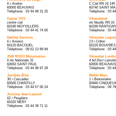
6 r Avelon
C.Cial RN 16 145 
60000 BEAUVAIS
60740 SAINT MA
Téléphone : 03 44 48 31 25
Téléphone : 03 44
Ganier VSV
Vérandanet
centre cial
rte Neuilly RN 16
60190 MOYVILLERS
60290 RANTIGN
Téléphone : 03 44 41 74 60
Téléphone : 03 44
Habitat Services
Vérandas Legra
6 r Amiens
13 r Crillon
60120 BACOUEL
60220 BOUVRE
Téléphone : 09 62 13 89 84
Téléphone : 03 44
JSM ROXO Menuiseries
Vérandas Lumbr
6 rte Nationale 31
4 bd Doct Lamott
60650 SAINT PAUL
60000 BEAUVAI
Téléphone : 03 44 48 97 28
Téléphone : 03 44
Jacobée (Ets)
Wable Marc
30 r Cascades
1 r Bretonnière
60500 CHANTILLY
60940 CINQUEU
Téléphone : 03 44 57 00 24
Téléphone : 09 79
Journey Jean-Laurent
62 r Peupliers
60320 NÉRY
Téléphone : 03 44 39 71 11