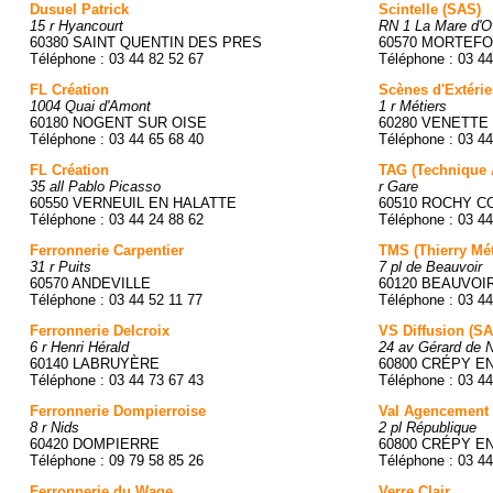
Dusuel Patrick
Scintelle (SAS)
15 r Hyancourt
RN 1 La Mare d'Ov
60380 SAINT QUENTIN DES PRES
60570 MORTEFO
Téléphone : 03 44 82 52 67
Téléphone : 03 44
FL Création
Scènes d'Extérie
1004 Quai d'Amont
1 r Métiers
60180 NOGENT SUR OISE
60280 VENETTE
Téléphone : 03 44 65 68 40
Téléphone : 03 44
FL Création
TAG (Technique 
35 all Pablo Picasso
r Gare
60550 VERNEUIL EN HALATTE
60510 ROCHY C
Téléphone : 03 44 24 88 62
Téléphone : 03 44
Ferronnerie Carpentier
TMS (Thierry Méta
31 r Puits
7 pl de Beauvoir
60570 ANDEVILLE
60120 BEAUVOI
Téléphone : 03 44 52 11 77
Téléphone : 03 44
Ferronnerie Delcroix
VS Diffusion (S
6 r Henri Hérald
24 av Gérard de N
60140 LABRUYÈRE
60800 CRÉPY E
Téléphone : 03 44 73 67 43
Téléphone : 03 44
Ferronnerie Dompierroise
Val Agencement
8 r Nids
2 pl République
60420 DOMPIERRE
60800 CRÉPY E
Téléphone : 09 79 58 85 26
Téléphone : 03 44
Ferronnerie du Wage
Verre Clair