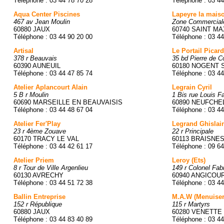
Téléphone : 03 44 78 70 28
Téléphone : 03 44
Aqua Center Piscines
Lapeyre la mais
467 av Jean Moulin
Zone Commerciale
60880 JAUX
60740 SAINT MA
Téléphone : 03 44 90 20 00
Téléphone : 03 44
Artisal
Le Portail Picard
378 r Beauvais
35 bd Pierre de C
60390 AUNEUIL
60180 NOGENT 
Téléphone : 03 44 47 85 74
Téléphone : 03 44
Atelier Aplancourt Alain
Legrain Cyril
5 B r Moulin
1 Bis rue Louis F
60690 MARSEILLE EN BEAUVAISIS
60890 NEUFCHE
Téléphone : 03 44 48 67 04
Téléphone : 03 44
Atelier Fer'Play
Legrand Ghislai
23 r 4ème Zouave
22 r Principale
60170 TRACY LE VAL
60113 BRAISNE
Téléphone : 03 44 42 61 17
Téléphone : 09 64
Atelier Priem
Leroy (Ets)
8 r Tour de Ville Argenlieu
149 r Colonel Fab
60130 AVRECHY
60940 ANGICOU
Téléphone : 03 44 51 72 38
Téléphone : 03 44
Ballin Entreprise
M.A.W (Menuiser
152 r République
115 r Martyrs
60880 JAUX
60280 VENETTE
Téléphone : 03 44 83 40 89
Téléphone : 03 44