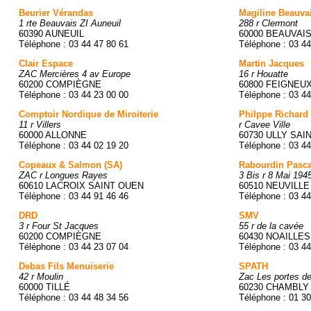
Beurier Vérandas
Magiline Beauvai
1 rte Beauvais ZI Auneuil
288 r Clermont
60390 AUNEUIL
60000 BEAUVAI
Téléphone : 03 44 47 80 61
Téléphone : 03 44
Clair Espace
Martin Jacques
ZAC Mercières 4 av Europe
16 r Houatte
60200 COMPIÈGNE
60800 FEIGNEU
Téléphone : 03 44 23 00 00
Téléphone : 03 44
Comptoir Nordique de Miroiterie
Philppe Richard
11 r Villers
r Cavee Ville
60000 ALLONNE
60730 ULLY SA
Téléphone : 03 44 02 19 20
Téléphone : 03 44
Copeaux & Salmon (SA)
Rabourdin Pasca
ZAC r Longues Rayes
3 Bis r 8 Mai 194
60610 LACROIX SAINT OUEN
60510 NEUVILLE
Téléphone : 03 44 91 46 46
Téléphone : 03 44
DRD
SMV
3 r Four St Jacques
55 r de la cavée
60200 COMPIÈGNE
60430 NOAILLES
Téléphone : 03 44 23 07 04
Téléphone : 03 44
Debas Fils Menuiserie
SPATH
42 r Moulin
Zac Les portes de
60000 TILLÉ
60230 CHAMBLY
Téléphone : 03 44 48 34 56
Téléphone : 01 30