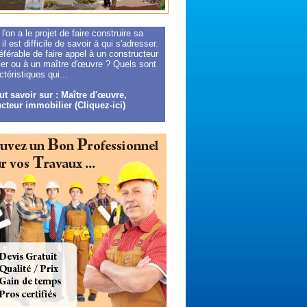
l'on a le projet de faire construire sa
il est difficile de savoir à qui s'adresser.
référable de faire appel à un constructeur
ier ou à un maître d'œuvre ? Quels sont
ctéristiques qui...
ut savoir sur : Maître d'œuvre,
cteur immobilier (Cliquez-ici)