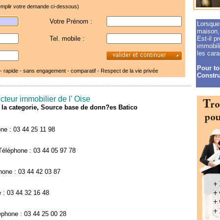
mplir votre demande ci-dessous)
Votre Prénom :
Lorsque 
maison, 
Tel. mobile :
Est-il p
immobil
les cara
Pour to
 - rapide - sans engagement - comparatif -
Respect de la vie privée
Constru
cteur immobilier de l' Oise
de la categorie, Source base de donn?es Batico
e : 03 44 25 11 98
éléphone : 03 44 05 97 78
hone : 03 44 42 03 87
 : 03 44 32 16 48
éphone : 03 44 25 00 28