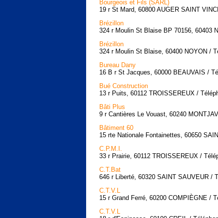
Bourgeois et Fils (SARL)
19 r St Mard, 60800 AUGER SAINT VINCE
Brézillon
324 r Moulin St Blaise BP 70156, 60403
Brézillon
324 r Moulin St Blaise, 60400 NOYON / T
Bureau Dany
16 B r St Jacques, 60000 BEAUVAIS / Té
Bué Construction
13 r Puits, 60112 TROISSEREUX / Téléph
Bâti Plus
9 r Cantières Le Vouast, 60240 MONTJAV
Bâtiment 60
15 rte Nationale Fontainettes, 60650 SA
C.P.M.I.
33 r Prairie, 60112 TROISSEREUX / Télép
C.T.Bat
646 r Liberté, 60320 SAINT SAUVEUR / T
C.T.V.L
15 r Grand Ferré, 60200 COMPIÈGNE / Té
C.T.V.L