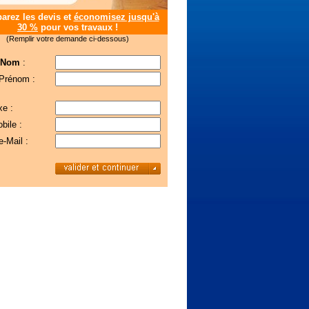
rez les devis et
économisez jusqu'à
30 %
pour vos travaux !
(Remplir votre demande ci-dessous)
 Nom
:
 Prénom :
xe :
bile :
e-Mail :