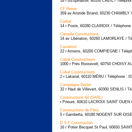
18 r d'Espinasse, 60100 CREIL / Téléphon
CF Renov
359 av Aristide Briand, 60230 CHAMBLY /
Carbat
14 r Poste, 60280 CLAIROIX / Téléphone 
Carnelle Constructions
14 av Libération, 60260 LAMORLAYE / Té
Castelord
22 r Amiens, 60200 COMPIEGNE / Télépho
Cobat Constructeurs
1000 r Prés Roosevelt, 60750 CHOISY AU
Cobat Constructions
2 r Lakanal, 60110 MÉRU / Téléphone : 0
Compiègne Daniel
32 r Haut de Villevert, 60300 SENLIS / Té
Constructions 60 (SARL)
r Prieuré, 60610 LACROIX SAINT OUEN / 
Constructions de Pâris
5 r Gambetta, 60180 NOGENT SUR OISE /
D.S.F Construction
16 r Potier Becquet St Paul, 60650 SAIN