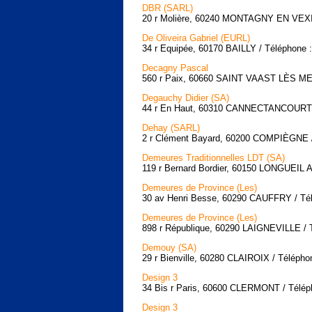
DBR (SARL)
20 r Molière, 60240 MONTAGNY EN VEXIN
De Oliveira Gabriel (EURL)
34 r Equipée, 60170 BAILLY / Téléphone :
Decagny Pascal
560 r Paix, 60660 SAINT VAAST LÈS MEL
Degauchy Didier (SA)
44 r En Haut, 60310 CANNECTANCOURT / 
Dehay (SARL)
2 r Clément Bayard, 60200 COMPIÈGNE / 
Demeures Traditionnelles LDT (SA)
119 r Bernard Bordier, 60150 LONGUEIL A
Demeures de Province (Les)
30 av Henri Besse, 60290 CAUFFRY / Tél
Demeures de Province (Les)
898 r République, 60290 LAIGNEVILLE / T
Demouy (SA)
29 r Bienville, 60280 CLAIROIX / Télépho
Design 3
34 Bis r Paris, 60600 CLERMONT / Téléph
Design 3