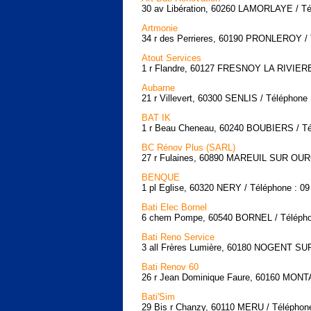
30 av Libération, 60260 LAMORLAYE / Té
Artmonie
34 r des Perrieres, 60190 PRONLEROY / 
Atout Services
1 r Flandre, 60127 FRESNOY LA RIVIERE 
Aubarne
21 r Villevert, 60300 SENLIS / Téléphone 
BAT IK
1 r Beau Cheneau, 60240 BOUBIERS / Tél
BC Rénov Plus (SARL)
27 r Fulaines, 60890 MAREUIL SUR OURC
BENQUE
1 pl Eglise, 60320 NERY / Téléphone : 09
Bati Elec Bornel
6 chem Pompe, 60540 BORNEL / Téléphon
Bati Reno Service
3 all Frères Lumière, 60180 NOGENT SUR
Bati Renov 60
26 r Jean Dominique Faure, 60160 MONTA
Bati'Sim
29 Bis r Chanzy, 60110 MERU / Téléphone