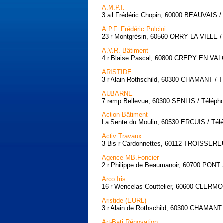
A.M.P.I.
3 all Frédéric Chopin, 60000 BEAUVAIS / 
A.P.F. Frédéric Pulcini
23 r Montgrésin, 60560 ORRY LA VILLE / 
A.V.R. Bâtiment
4 r Blaise Pascal, 60800 CREPY EN VALO
ARISTIDE
3 r Alain Rothschild, 60300 CHAMANT / T
AUBARNE
7 remp Bellevue, 60300 SENLIS / Télépho
Action Bâtiment
La Sente du Moulin, 60530 ERCUIS / Télé
Activ Travaux
3 Bis r Cardonnettes, 60112 TROISSEREU
Agence MB.Foncier
2 r Philippe de Beaumanoir, 60700 PON
Arco Iris
16 r Wencelas Couttelier, 60600 CLERMON
Aristide (EURL)
3 r Alain de Rothschild, 60300 CHAMANT 
Art-Bati Rénovation