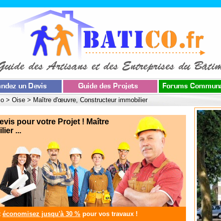
co
>
Oise
>
Maître d'œuvre, Constructeur immobilier
s pour votre Projet ! Maître
er ...
t
économisez jusqu'à 30 %
pour vos travaux !