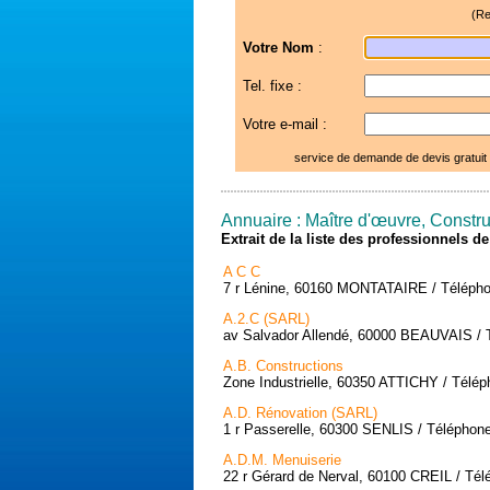
(Re
Votre Nom
:
Tel. fixe :
Votre e-mail :
service de demande de devis gratuit
Annuaire : Maître d'œuvre, Constru
Extrait de la liste des professionnels 
A C C
7 r Lénine, 60160 MONTATAIRE / Téléphon
A.2.C (SARL)
av Salvador Allendé, 60000 BEAUVAIS / T
A.B. Constructions
Zone Industrielle, 60350 ATTICHY / Télép
A.D. Rénovation (SARL)
1 r Passerelle, 60300 SENLIS / Téléphone
A.D.M. Menuiserie
22 r Gérard de Nerval, 60100 CREIL / Tél