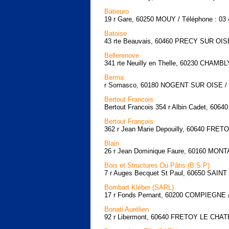
Batieuro
19 r Gare, 60250 MOUY / Téléphone : 03 
Batoise
43 rte Beauvais, 60460 PRECY SUR OISE 
Bellerenove
341 rte Neuilly en Thelle, 60230 CHAMBLY
Berma
r Somasco, 60180 NOGENT SUR OISE / Té
Bertout Francois
Bertout Francois 354 r Albin Cadet, 60
Bertout François
362 r Jean Marie Depouilly, 60640 FRET
Blain
26 r Jean Dominique Faure, 60160 MONTA
Bois et Structures Du Pâtis (B.S.P)
7 r Auges Becquet St Paul, 60650 SAINT 
Bombart Kléber (SARL)
17 r Fonds Pernant, 60200 COMPIEGNE / 
Bonati Aurélien
92 r Libermont, 60640 FRETOY LE CHATE