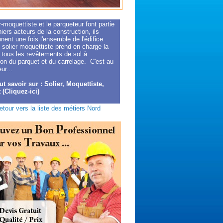
r-moquettiste et le parqueteur font partie
iers acteurs de la construction, ils
nnent une fois l'ensemble de l'édifice
e solier moquettiste prend en charge la
 tous les revêtements de sol à
ion du parquet et du carrelage. C'est au
ur...
ut savoir sur : Solier, Moquettiste,
 (Cliquez-ici)
etour vers la liste des métiers Nord