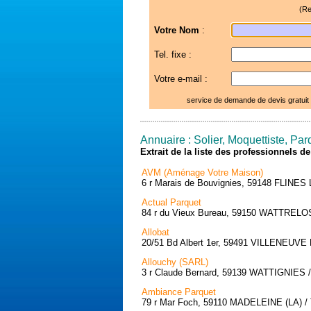
(Re
Votre Nom
:
Tel. fixe :
Votre e-mail :
service de demande de devis gratuit
Annuaire : Solier, Moquettiste, Pa
Extrait de la liste des professionnels 
AVM (Aménage Votre Maison)
6 r Marais de Bouvignies, 59148 FLINES
Actual Parquet
84 r du Vieux Bureau, 59150 WATTRELOS 
Allobat
20/51 Bd Albert 1er, 59491 VILLENEUVE 
Allouchy (SARL)
3 r Claude Bernard, 59139 WATTIGNIES / 
Ambiance Parquet
79 r Mar Foch, 59110 MADELEINE (LA) / 