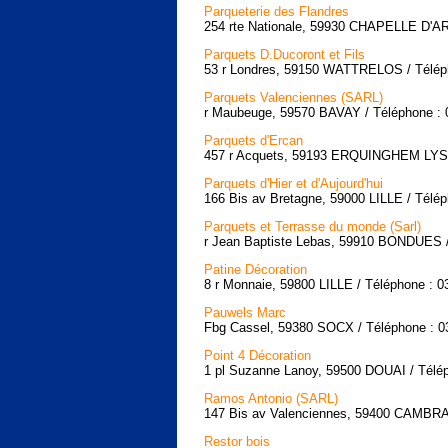
Parqueterie des Flandres
254 rte Nationale, 59930 CHAPELLE D'A
Parquets D.Ducoront et Fils
53 r Londres, 59150 WATTRELOS / Téléph
Parquets Valenciennes (SARL)
r Maubeuge, 59570 BAVAY / Téléphone : 
Parquets d'Ercan
457 r Acquets, 59193 ERQUINGHEM LYS /
Parquets d'Hier et d'Aujourd'hui
166 Bis av Bretagne, 59000 LILLE / Télép
Parquets et Terrasse du monde (Sarl)
r Jean Baptiste Lebas, 59910 BONDUES /
Patine Décoration
8 r Monnaie, 59800 LILLE / Téléphone : 0
Pauwels Marc
Fbg Cassel, 59380 SOCX / Téléphone : 0
Point 4 Décoration
1 pl Suzanne Lanoy, 59500 DOUAI / Télép
Ramos Antonio (SARL)
147 Bis av Valenciennes, 59400 CAMBRAI
Restor bois