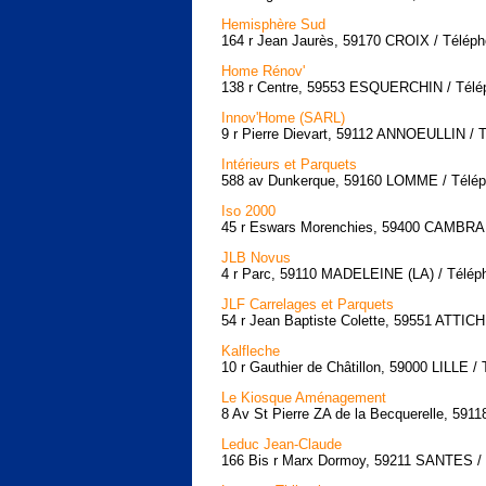
Hemisphère Sud
164 r Jean Jaurès, 59170 CROIX / Téléph
Home Rénov'
138 r Centre, 59553 ESQUERCHIN / Télép
Innov'Home (SARL)
9 r Pierre Dievart, 59112 ANNOEULLIN / 
Intérieurs et Parquets
588 av Dunkerque, 59160 LOMME / Téléph
Iso 2000
45 r Eswars Morenchies, 59400 CAMBRAI 
JLB Novus
4 r Parc, 59110 MADELEINE (LA) / Téléph
JLF Carrelages et Parquets
54 r Jean Baptiste Colette, 59551 ATTICH
Kalfleche
10 r Gauthier de Châtillon, 59000 LILLE /
Le Kiosque Aménagement
8 Av St Pierre ZA de la Becquerelle, 5
Leduc Jean-Claude
166 Bis r Marx Dormoy, 59211 SANTES / 