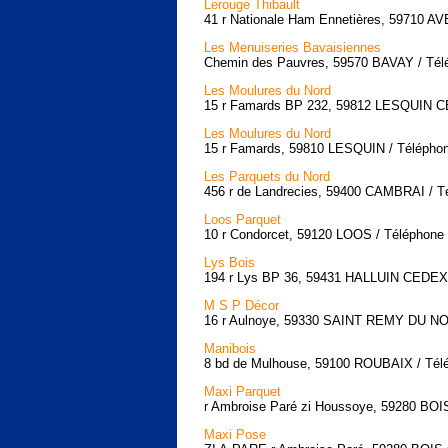
Lerouge Thibault
41 r Nationale Ham Ennetières, 59710 AVE
Les Menuiseries Bavaisiennes
Chemin des Pauvres, 59570 BAVAY / Télé
Les Moulures du Nord
15 r Famards BP 232, 59812 LESQUIN CE
Les Moulures du Nord
15 r Famards, 59810 LESQUIN / Téléphon
Les Parquets du Nord
456 r de Landrecies, 59400 CAMBRAI / Té
Loos Parquet
10 r Condorcet, 59120 LOOS / Téléphone 
Lys Bois
194 r Lys BP 36, 59431 HALLUIN CEDEX /
M S P Décor
16 r Aulnoye, 59330 SAINT REMY DU NOR
Manibois
8 bd de Mulhouse, 59100 ROUBAIX / Télé
Maxi Parquet
r Ambroise Paré zi Houssoye, 59280 BOI
Maxi Pose