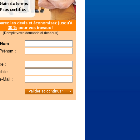
rez les devis et
économisez jusqu'à
30 %
pour vos travaux !
(Remplir votre demande ci-dessous)
 Nom
:
 Prénom :
xe :
bile :
e-Mail :