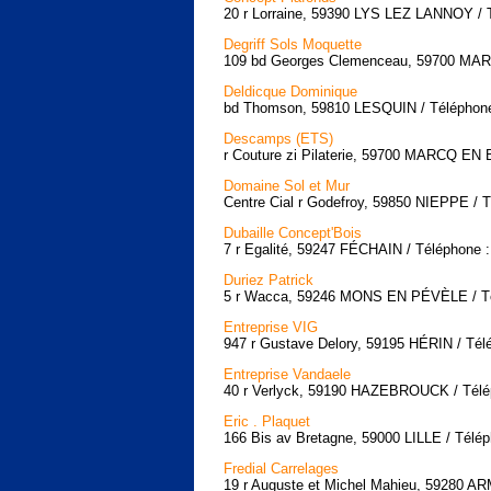
20 r Lorraine, 59390 LYS LEZ LANNOY / T
Degriff Sols Moquette
109 bd Georges Clemenceau, 59700 MAR
Deldicque Dominique
bd Thomson, 59810 LESQUIN / Téléphone 
Descamps (ETS)
r Couture zi Pilaterie, 59700 MARCQ EN
Domaine Sol et Mur
Centre Cial r Godefroy, 59850 NIEPPE / T
Dubaille Concept'Bois
7 r Egalité, 59247 FÉCHAIN / Téléphone :
Duriez Patrick
5 r Wacca, 59246 MONS EN PÉVÈLE / Tél
Entreprise VIG
947 r Gustave Delory, 59195 HÉRIN / Tél
Entreprise Vandaele
40 r Verlyck, 59190 HAZEBROUCK / Télép
Eric . Plaquet
166 Bis av Bretagne, 59000 LILLE / Télép
Fredial Carrelages
19 r Auguste et Michel Mahieu, 59280 A