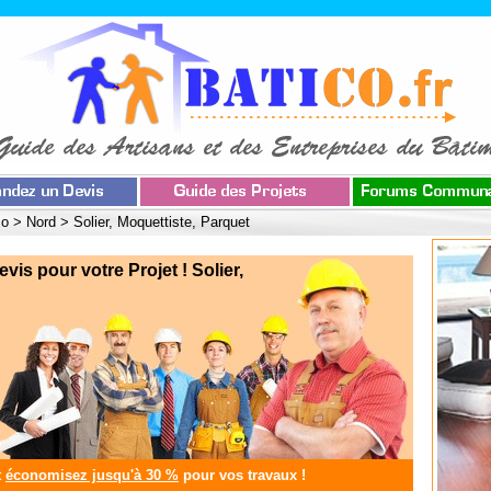
co
>
Nord
>
Solier, Moquettiste, Parquet
s pour votre Projet ! Solier,
t
économisez jusqu'à 30 %
pour vos travaux !