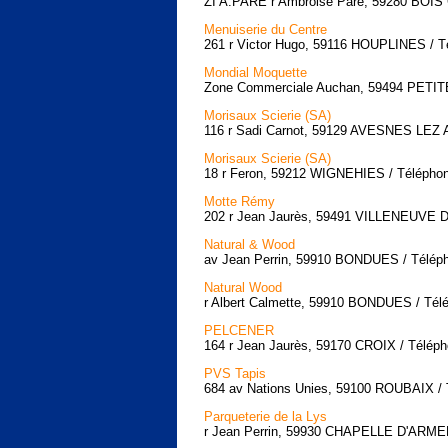
ZI A.PARE r Ambroise Paré, 59280 BOIS 
Menuiserie du Centre
261 r Victor Hugo, 59116 HOUPLINES / Té
Mondial Moquette
Zone Commerciale Auchan, 59494 PETITE
Morisaux Scierie (SA)
116 r Sadi Carnot, 59129 AVESNES LEZ A
Morisaux Scierie (SA)
18 r Feron, 59212 WIGNEHIES / Téléphon
Motte Rémy
202 r Jean Jaurès, 59491 VILLENEUVE D'
Natural & Wood
av Jean Perrin, 59910 BONDUES / Téléph
Natural Wood
r Albert Calmette, 59910 BONDUES / Télé
PELCENER
164 r Jean Jaurès, 59170 CROIX / Téléph
PVS Tapis
684 av Nations Unies, 59100 ROUBAIX / T
Parqueterie de la Lys
r Jean Perrin, 59930 CHAPELLE D'ARMEN