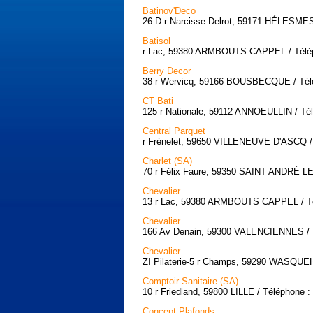
Batinov'Deco
26 D r Narcisse Delrot, 59171 HÉLESMES 
Batisol
r Lac, 59380 ARMBOUTS CAPPEL / Téléph
Berry Decor
38 r Wervicq, 59166 BOUSBECQUE / Télé
CT Bati
125 r Nationale, 59112 ANNOEULLIN / Tél
Central Parquet
r Frénelet, 59650 VILLENEUVE D'ASCQ / 
Charlet (SA)
70 r Félix Faure, 59350 SAINT ANDRÉ LEZ
Chevalier
13 r Lac, 59380 ARMBOUTS CAPPEL / Tél
Chevalier
166 Av Denain, 59300 VALENCIENNES / T
Chevalier
ZI Pilaterie-5 r Champs, 59290 WASQUEH
Comptoir Sanitaire (SA)
10 r Friedland, 59800 LILLE / Téléphone :
Concept Plafonds