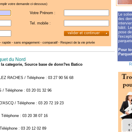
mplir votre demande ci-dessous)
Votre Prénom :
Le solie
des dern
Tel. mobile :
intervie
bâtit. L
pose de
l'except
parquete
 - rapide - sans engagement - comparatif -
Respect de la vie privée
Pour to
Parquet
rquet du Nord
R
de la categorie, Source base de donn?es Batico
 LEZ RACHES / Téléphone : 03 27 90 56 68
/ Téléphone : 03 20 01 32 96
D'ASCQ / Téléphone : 03 20 72 19 23
Téléphone : 03 20 38 07 16
Téléphone : 03 20 12 02 89