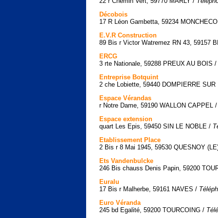
22 r Chemin Vert, 59770 MARLY /
Télépho
Décobois
17 R Léon Gambetta, 59234 MONCHEC
E.V.R Construction
89 Bis r Victor Watremez RN 43, 591
ERCG
3 rte Nationale, 59288 PREUX AU BOIS 
Entreprise Botquint
2 che Lobiette, 59440 DOMPIERRE SUR
Espace Vérandas
r Notre Dame, 59190 WALLON CAPPEL 
Espace extension
quart Les Epis, 59450 SIN LE NOBLE /
T
Etablissement Place
2 Bis r 8 Mai 1945, 59530 QUESNOY (LE
Ets Vandenbulcke
246 Bis chauss Denis Papin, 59200 TO
Euralu
17 Bis r Malherbe, 59161 NAVES /
Téléph
Euro Véranda
245 bd Egalité, 59200 TOURCOING /
Tél