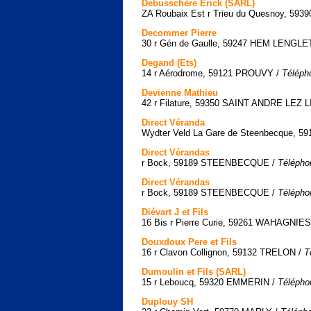
Debusschère Erick (SARL)
ZA Roubaix Est r Trieu du Quesnoy, 59
Decommer Pierre
30 r Gén de Gaulle, 59247 HEM LENGLE
Degand (Ets)
14 r Aérodrome, 59121 PROUVY /
Téléph
Devienne Mathieu
42 r Filature, 59350 SAINT ANDRE LEZ L
Direct Véranda
Wydter Veld La Gare de Steenbecque,
Direct Vérandas
r Bock, 59189 STEENBECQUE /
Télépho
Direct Vérandas
r Bock, 59189 STEENBECQUE /
Télépho
Diévart J et Fils
16 Bis r Pierre Curie, 59261 WAHAGNIES
Douxdoux Pere et Fils
16 r Clavon Collignon, 59132 TRELON /
T
Dumoulin et Fils (SARL)
15 r Leboucq, 59320 EMMERIN /
Télépho
Duplouy SH