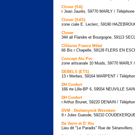
Clover (SA)
r Jean Jaurès, 59770 MARLY /
Téléphone 
Clover (SAS)
zone ciale E. Leclerc, 59190 HAZEBRO
Clover
344 all Flandre et Bourgogne, 59113 SEC
Clôtures France Métal
66 Bis r Chapelle, 59128 FLERS EN ES
Concept Alu Pvc
zone artisanale 10 Muids, 59770 MARLY 
DEBELS (ETS)
13 r Merbes, 59164 MARPENT /
Téléphon
DH Confort
166 rte Lille-BP 6, 59554 NEUVILLE SA
DH Confort
r Arthur Brunet, 59220 DENAIN /
Téléphon
DVM - Devlamynck Wexsteen
9 r Jules Guesde, 59210 COUDEKERQ
De Verre et D' Alu
Lieu dit "Le Paradis" Rue de Séranvil