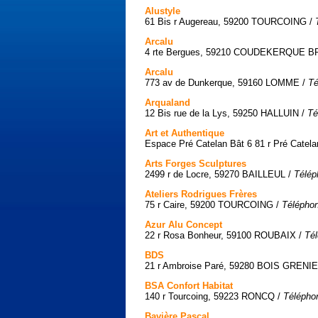
Alustyle
61 Bis r Augereau, 59200 TOURCOING /
Arcalu
4 rte Bergues, 59210 COUDEKERQUE 
Arcalu
773 av de Dunkerque, 59160 LOMME /
Té
Arqualand
12 Bis rue de la Lys, 59250 HALLUIN /
Té
Art et Authentique
Espace Pré Catelan Bât 6 81 r Pré Cate
Arts Forges Sculptures
2499 r de Locre, 59270 BAILLEUL /
Télép
Ateliers Rodrigues Frères
75 r Caire, 59200 TOURCOING /
Téléphon
Azur Alu Concept
22 r Rosa Bonheur, 59100 ROUBAIX /
Tél
BDS
21 r Ambroise Paré, 59280 BOIS GRENI
BSA Confort Habitat
140 r Tourcoing, 59223 RONCQ /
Téléphon
Bavière Pascal