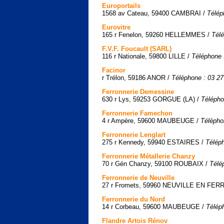
Europortails
1568 av Cateau, 59400 CAMBRAI /
Télép
Eurovitre
165 r Fenelon, 59260 HELLEMMES /
Télé
F.V.F. Foucault (SARL)
116 r Nationale, 59800 LILLE /
Téléphone 
Facinor
r Trélon, 59186 ANOR /
Téléphone : 03 27
Ferronnerie Demessine
630 r Lys, 59253 GORGUE (LA) /
Télépho
Ferronnerie Famechon
4 r Ampère, 59600 MAUBEUGE /
Télépho
Ferronnerie Lenglart
275 r Kennedy, 59940 ESTAIRES /
Téléph
Ferronnerie Métallerie Chanzy
70 r Gén Chanzy, 59100 ROUBAIX /
Télé
Ferronnerie de Neuville
27 r Fromets, 59960 NEUVILLE EN FER
Ferronnerie du Nord
14 r Corbeau, 59600 MAUBEUGE /
Télép
Flandre Artois Rénov