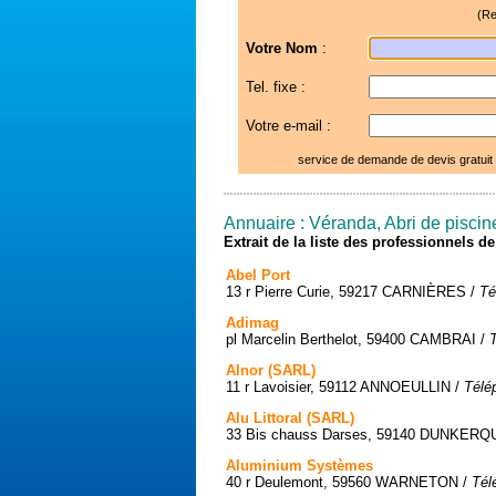
(Re
Votre Nom
:
Tel. fixe :
Votre e-mail :
service de demande de devis gratuit
Annuaire : Véranda, Abri de piscin
Extrait de la liste des professionnels 
Abel Port
13 r Pierre Curie, 59217 CARNIÈRES /
Té
Adimag
pl Marcelin Berthelot, 59400 CAMBRAI /
Alnor (SARL)
11 r Lavoisier, 59112 ANNOEULLIN /
Télé
Alu Littoral (SARL)
33 Bis chauss Darses, 59140 DUNKERQ
Aluminium Systèmes
40 r Deulemont, 59560 WARNETON /
Tél