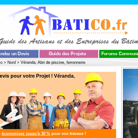
co
>
Nord
>
Véranda, Abri de piscine, ferronnerie
s pour votre Projet ! Véranda,
t
économisez jusqu'à 30 %
pour vos travaux !