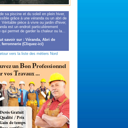
 de sa piscine et du soleil en plein hiver,
ssible grâce à une véranda ou un abri de
 Véritable pièce à vivre ou jardin d'hiver,
nda est un endroit particulièrement
 qui permet de garder la chaleur ou la...
ut savoir sur : Véranda, Abri de
 ferronnerie (Cliquez-ici)
etour vers la liste des métiers Nord