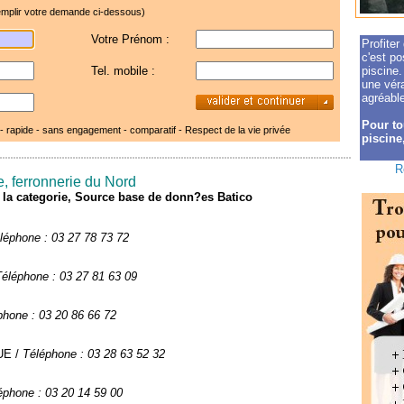
mplir votre demande ci-dessous)
Votre Prénom :
Profiter
c'est po
Tel. mobile :
piscine.
une véra
agréable
Pour to
 - rapide - sans engagement - comparatif -
Respect de la vie privée
piscine,
R
e, ferronnerie du Nord
de la categorie, Source base de donn?es Batico
léphone : 03 27 78 73 72
Téléphone : 03 27 81 63 09
phone : 03 20 86 66 72
UE /
Téléphone : 03 28 63 52 32
éphone : 03 20 14 59 00