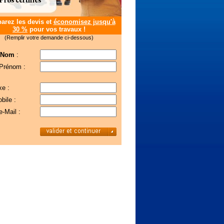
rez les devis et
économisez jusqu'à
30 %
pour vos travaux !
(Remplir votre demande ci-dessous)
 Nom
:
 Prénom :
xe :
bile :
e-Mail :