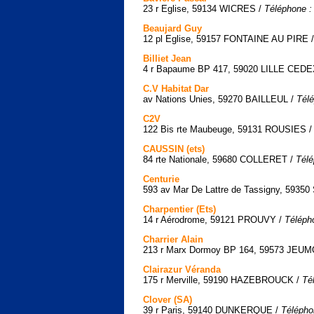
23 r Eglise, 59134 WICRES /
Téléphone :
Beaujard Guy
12 pl Eglise, 59157 FONTAINE AU PIRE 
Billiet Jean
4 r Bapaume BP 417, 59020 LILLE CEDE
C.V Habitat Dar
av Nations Unies, 59270 BAILLEUL /
Télé
C2V
122 Bis rte Maubeuge, 59131 ROUSIES 
CAUSSIN (ets)
84 rte Nationale, 59680 COLLERET /
Télé
Centurie
593 av Mar De Lattre de Tassigny, 593
Charpentier (Ets)
14 r Aérodrome, 59121 PROUVY /
Téléph
Charrier Alain
213 r Marx Dormoy BP 164, 59573 JE
Clairazur Véranda
175 r Merville, 59190 HAZEBROUCK /
Té
Clover (SA)
39 r Paris, 59140 DUNKERQUE /
Télépho