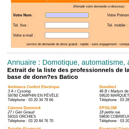
(Remplir votre demande ci-dessous)
Votre Nom
:
Votre Prénom
Tel. fixe :
Tel. mobile :
Votre e-mail :
service de demande de devis gratuit - rapide - sans engagement - compar
Annuaire : Domotique, automatisme,
Extrait de la liste des professionnels de 
base de donn?es Batico
Ambiance Confort Electrique
Domélect
3 A r Cysoing
46 B r Martyrs de
59780 CAMPHIN EN PÉVÈLE
59520 MARQUET
Téléphone : 03 20 34 78 66
Téléphone : 03 2
Calonne Dominick
EPSILOM
27 r Gén Giraud
18 petite rue
59310 ORCHIES
59830 COBRIEU
Téléphone : 03 20 84 76 70
Téléphone : 03 2
Deletête Electricité
Electricité Géné