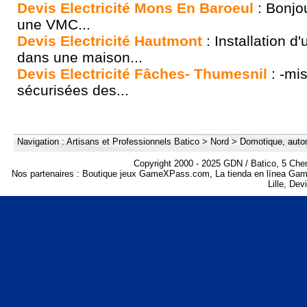
Devis Electricité Mons En Baroeul
: Bonjou
une VMC...
Devis Electricité Hautmont
: Installation d'
dans une maison...
Devis Electricité Fâches- Thumesnil
: -mis
sécurisées des...
Navigation :
Artisans et Professionnels Batico
>
Nord
>
Domotique, auto
Copyright 2000 - 2025 GDN / Batico, 5 Che
Nos partenaires :
Boutique jeux GameXPass.com
,
La tienda en línea G
Lille
,
Devi