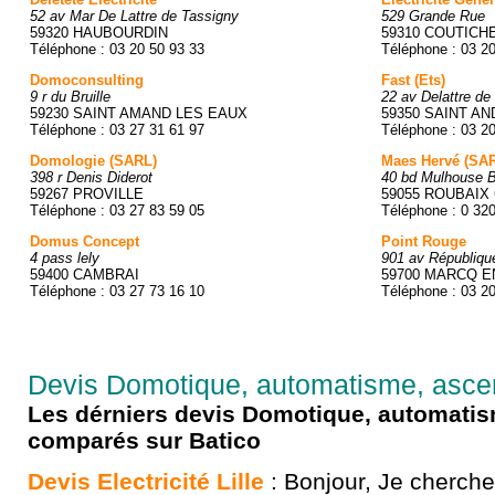
52 av Mar De Lattre de Tassigny
529 Grande Rue
59320 HAUBOURDIN
59310 COUTICH
Téléphone : 03 20 50 93 33
Téléphone : 03 2
Domoconsulting
Fast (Ets)
9 r du Bruille
22 av Delattre de
59230 SAINT AMAND LES EAUX
59350 SAINT AN
Téléphone : 03 27 31 61 97
Téléphone : 03 2
Domologie (SARL)
Maes Hervé (SA
398 r Denis Diderot
40 bd Mulhouse 
59267 PROVILLE
59055 ROUBAIX
Téléphone : 03 27 83 59 05
Téléphone : 0 32
Domus Concept
Point Rouge
4 pass lely
901 av Républiqu
59400 CAMBRAI
59700 MARCQ 
Téléphone : 03 27 73 16 10
Téléphone : 03 2
Devis Domotique, automatisme, asce
Les dérniers devis Domotique, automati
comparés sur Batico
Devis Electricité Lille
: Bonjour, Je cherche 