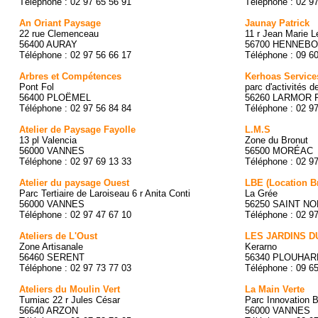
Téléphone : 02 97 65 56 91
Téléphone : 02 9
An Oriant Paysage
Jaunay Patrick
22 rue Clemenceau
11 r Jean Marie L
56400 AURAY
56700 HENNEB
Téléphone : 02 97 56 66 17
Téléphone : 09 6
Arbres et Compétences
Kerhoas Service
Pont Fol
parc d'activités 
56400 PLOËMEL
56260 LARMOR 
Téléphone : 02 97 56 84 84
Téléphone : 02 9
Atelier de Paysage Fayolle
L.M.S
13 pl Valencia
Zone du Bronut
56000 VANNES
56500 MORÉAC
Téléphone : 02 97 69 13 33
Téléphone : 02 9
Atelier du paysage Ouest
LBE (Location 
Parc Tertiaire de Laroiseau 6 r Anita Conti
La Grée
56000 VANNES
56250 SAINT NO
Téléphone : 02 97 47 67 10
Téléphone : 02 9
Ateliers de L'Oust
LES JARDINS D
Zone Artisanale
Kerarno
56460 SERENT
56340 PLOUHAR
Téléphone : 02 97 73 77 03
Téléphone : 09 6
Ateliers du Moulin Vert
La Main Verte
Tumiac 22 r Jules César
Parc Innovation 
56640 ARZON
56000 VANNES