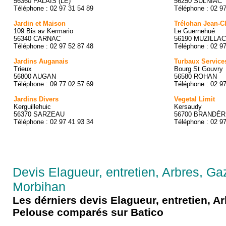
56360 PALAIS (LE)
56250 SULNIAC
Téléphone : 02 97 31 54 89
Téléphone : 02 9
Jardin et Maison
Trélohan Jean-C
109 Bis av Kermario
Le Guernehué
56340 CARNAC
56190 MUZILLAC
Téléphone : 02 97 52 87 48
Téléphone : 02 9
Jardins Auganais
Turbaux Service
Trieux
Bourg St Gouvry
56800 AUGAN
56580 ROHAN
Téléphone : 09 77 02 57 69
Téléphone : 02 9
Jardins Divers
Vegetal Limit
Kerguillehuic
Kersaudy
56370 SARZEAU
56700 BRANDÉR
Téléphone : 02 97 41 93 34
Téléphone : 02 9
Devis Elagueur, entretien, Arbres, G
Morbihan
Les dérniers devis Elagueur, entretien, A
Pelouse comparés sur Batico