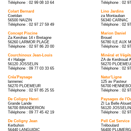
Téléphone : 02 99 08 10 64
Téléphone : 02 9
Colart Bernard
Lino Jardins
Coetdan
za Montauban
56500 NAIZIN
56340 CARNAC
Téléphone : 02 97 27 59 49
Téléphone : 02 9
Concept Piscine
Marion Daniel
Za Kerohas 14 r Bretagne
Brouel
56260 LARMOR PLAGE
56780 ILE AUX 
Téléphone : 02 97 86 20 00
Téléphone : 02 9
Courchinoux Jean-Louis
Minéral et Végét
4 r Halage
ZA de Kerdroual A
56120 JOSSELIN
56270 PLOEME
Téléphone : 09 77 03 33 65
Téléphone : 02 9
Créa'Paysage
Natur'Ligne
lannenec
125 av Pasteur
56270 PLOEMEUR
56700 HENNEB
Téléphone : 02 97 85 25 55
Téléphone : 02 9
De Coligny Henri
Paysages de l'O
Grande Lande
ZI La Belle Alouet
56700 BRANDERION
56120 JOSSELIN
Téléphone : 09 77 45 42 19
Téléphone : 02 9
De Coligny Jean
Pell Cat Service
Kerbuhon
Tréboulard
56440 LANGUIDIC
56400 PLUMER