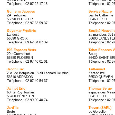
Téléphone : 02 97 22 17 13
Téléphone : 02 9
Guillerm Jacques
Service-Nature
ZA Trehuinec
Sainte Catherine
56890 PLESCOP
56460 LIZIO
Téléphone : 02 97 63 59 37
Téléphone : 02 9
Guyomar Frédéric
Société Nouvell
Landost
za manebos 391 r
56590 GROIX
56600 LANESTE
Téléphone : 09 62 04 07 39
Téléphone : 02 9
ISS Espaces Verts
Tabot Espaces V
29 r Guernehué
Bourg
56880 PLOEREN
56430 SAINT B
Téléphone : 02 97 40 01 01
Téléphone : 02 9
Jacob Eric
Taillenvert
Z.A. de Botquelen 18 all Léonard De Vinci
Kerzec Izel
56610 ARRADON
56530 QUÉVEN
Téléphone : 02 97 40 54 37
Téléphone : 02 9
Jannot Eric
Thomas Serge
60 rte Roy Toullan
espace des Mésa
56760 PÉNESTIN
56410 ETEL
Téléphone : 02 99 90 40 74
Téléphone : 02 9
Jard'Ile
Trevert (SARL)
Brute
Le Gorvello