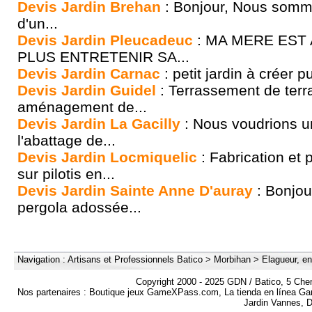
Devis Jardin Brehan
: Bonjour, Nous somm
d'un...
Devis Jardin Pleucadeuc
: MA MERE EST
PLUS ENTRETENIR SA...
Devis Jardin Carnac
: petit jardin à créer pu
Devis Jardin Guidel
: Terrassement de terr
aménagement de...
Devis Jardin La Gacilly
: Nous voudrions u
l'abattage de...
Devis Jardin Locmiquelic
: Fabrication et 
sur pilotis en...
Devis Jardin Sainte Anne D'auray
: Bonjou
pergola adossée...
Navigation :
Artisans et Professionnels Batico
>
Morbihan
>
Elagueur, en
Copyright 2000 - 2025 GDN / Batico, 5 Che
Nos partenaires :
Boutique jeux GameXPass.com
,
La tienda en línea 
Jardin Vannes
,
D