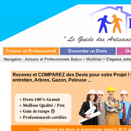
Navigation :
Artisans et Professionnels Batico
>
Morbihan
>
Elagueur, entr
Recevez et COMPAREZ des Devis pour votre Projet ! 
entretien, Arbres, Gazon, Pelouse ...
Comparez les devis et
économisez jusqu'à 30 %
po