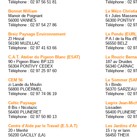
Téléphone : 02 97 56 51 81
Téléphone : 02 9
Bonnet William
Le Mézo Christi
Manoir de Poignant
6 r Jules Massen
56000 VANNES
56300 PONTIVY
Téléphone : 02 97 54 27 86
Téléphone : 02 9
Breiz Paysage Environnement
Le Pendu (EURL
ZI Hinzal
P.A.I de la Ria d'
56190 MUZILLAC
56550 BELZ
Téléphone : 02 97 41 63 66
Téléphone : 02 9
C.A.T. Atelier du Pigeon Blanc (ESAT)
Le Rouzic Berna
90 r Pigeon Blanc BP.123
187 av Druides
56304 PONTIVY CEDEX
56340 CARNAC
Téléphone : 02 97 25 97 60
Téléphone : 02 9
CEM 56
Le Sommer (SA
zi Lande du Moulin
5 r Bindo
56800 PLOËRMEL
56370 SARZEAU
Téléphone : 02 97 74 06 19
Téléphone : 02 9
Celtic Paysage
Legrix Jean-Mic
8 Bis r Nicolazic
Lissaden
56400 PLUNERET
56400 PLUNERE
Téléphone : 02 97 50 80 13
Téléphone : 02 9
Centre d'Aide par le Travail (E.S.A.T)
Les Jardins d'A
20 r Menhir
15 r ty er lann
56200 GACILLY (LA)
56450 THEIX