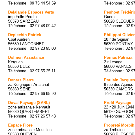
Téléphone : 09 75 44 54 59
Téléphone : 02 9
Delalande Espaces Verts
Penhoet Frédéri
imp Folle Perdrix
Guern
56370 SARZEAU
56620 CLEGUER
Téléphone : 02 97 48 09 42
Téléphone : 02 9
Deplechin Patrick
Philippot Olivier
Coat Audren
18 r de Signan
56630 LANGONNET
56300 PONTIVY
Téléphone : 02 97 23 95 00
Téléphone : 02 9
Dolmen Assistance
Poinas Patricia
Kerguen
2 r Lesage
56550 BELZ
56000 VANNES
Téléphone : 02 97 55 25 11
Téléphone : 02 9
Donars Pierre
Poulain Jacques
za Kergrippe r Artisanat
8 rue des Ajoncs
56860 SENE
56330 CAMORS
Téléphone : 02 97 66 95 90
Téléphone : 02 9
Duval Paysage (SARL)
Profil Paysage
zone artisanale Kervault
22 r 20 Juin 1944
56230 QUESTEMBERT
56120 GUEGON
Téléphone : 02 97 26 57 43
Téléphone : 02 9
Espace Flore
Propreté Morbih
zone artisanale Mourillon
za Tréhuinec
56530 QUEVEN
56890 PLESCOP