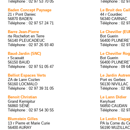
Téléphone : 02 97 53 70 05
Téléphone : 02 9
Baden Concept Paysage
Le Bruit des Cai
21 r Pont Daniec
44 r Courdiec
56870 BADEN
56340 CARNAC
Téléphone : 02 97 57 24 71
Téléphone : 02 9
Barre Jean-Pierre
Le Cheviller (EU
rte Rochefort en Terre
Bot Guerin
56140 PLEUCADEUC
56400 PLUNERE
Téléphone : 02 97 26 93 40
Téléphone : 02 9
Baud-Jardin (SNC)
Le Cheviller Rog
r Scaouët
Bot Guerin
56150 BAUD
56400 PLUNERE
Téléphone : 02 97 51 05 47
Téléphone : 09 6
Belliot Espaces Verts
Le Jardin Autre
ZA de Lann Cozlen
Port es Gerbes
56160 LOCMALO
56130 NIVILLAC
Téléphone : 02 97 39 31 05
Téléphone : 02 9
Benoit Christian
Le Lann Didier
Grand Kernipitur
Keryhuet
56860 SÉNÉ
56850 CAUDAN
Téléphone : 02 97 54 30 55
Téléphone : 02 9
Blumstein Gilles
Le Lestin Elaga
13 r Pierre et Marie Curie
PA la Corne du Ce
56400 AURAY
56190 MUZILLAC