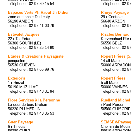
Téléphone : 02 97 80 15 54
Téléphone : 02 9
Espaces Verts Ph Raoul Jh Didier
Rhuys Paysage
zone artisanale Du Lesty
29 r Centrale
56190 AMBON
56640 ARZON
Téléphone : 02 97 41 03 79
Téléphone : 02 9
Estivalet Jacques
Riscles Bernard
22 r Tal Fetan
Kervenahuel-Rte 
56300 SOURN (LE)
56550 BELZ
Téléphone : 02 97 25 14 90
Téléphone : 02 9
Etudes & Créations Paysagiste
Ropert Frères (
penquelen
14 all Mare
56530 QUÉVEN
56000 ARRADON
Téléphone : 02 97 65 99 76
Téléphone : 02 9
Exterior's
Ropert Frères
1 r Hinzal
5 all Mare
56190 MUZILLAC
56000 VANNES
Téléphone : 02 97 48 31 94
Téléphone : 02 9
Flore Services à la Personne
Ruelland Michel
La cour de bois Bréhan
r Pont Person
56220 PLUHERLIN
56560 GUISCRIF
Téléphone : 02 97 43 35 53
Téléphone : 02 9
Guer Paysage
SEMSEV-Paysag
6 r Tilleuls
Chemin du Moulin
56380 GUER
56610 ARRADON