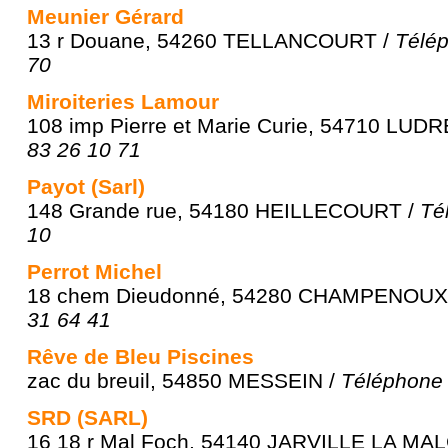
Meunier Gérard
13 r Douane, 54260 TELLANCOURT /
Télép
70
Miroiteries Lamour
108 imp Pierre et Marie Curie, 54710 LUDR
83 26 10 71
Payot (Sarl)
148 Grande rue, 54180 HEILLECOURT /
Té
10
Perrot Michel
18 chem Dieudonné, 54280 CHAMPENOUX
31 64 41
Rêve de Bleu Piscines
zac du breuil, 54850 MESSEIN /
Téléphone 
SRD (SARL)
16 18 r Mal Foch, 54140 JARVILLE LA M