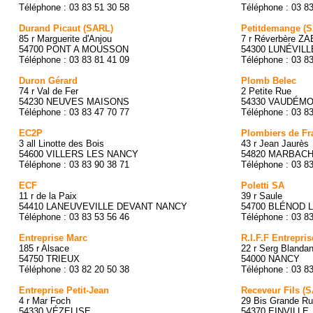
Téléphone : 03 83 51 30 58
Téléphone : 03 8
Durand Picaut (SARL)
Petitdemange (
85 r Marguerite d'Anjou
7 r Réverbère ZA
54700 PONT A MOUSSON
54300 LUNÉVILL
Téléphone : 03 83 81 41 09
Téléphone : 03 8
Duron Gérard
Plomb Belec
74 r Val de Fer
2 Petite Rue
54230 NEUVES MAISONS
54330 VAUDÉM
Téléphone : 03 83 47 70 77
Téléphone : 03 8
EC2P
Plombiers de Fr
3 all Linotte des Bois
43 r Jean Jaurès
54600 VILLERS LES NANCY
54820 MARBAC
Téléphone : 03 83 90 38 71
Téléphone : 03 8
ECF
Poletti SA
11 r de la Paix
39 r Saule
54410 LANEUVEVILLE DEVANT NANCY
54700 BLÉNOD 
Téléphone : 03 83 53 56 46
Téléphone : 03 8
Entreprise Marc
R.I.F.F Entrepris
185 r Alsace
22 r Serg Blanda
54750 TRIEUX
54000 NANCY
Téléphone : 03 82 20 50 38
Téléphone : 03 8
Entreprise Petit-Jean
Receveur Fils (
4 r Mar Foch
29 Bis Grande R
54330 VÉZELISE
54370 EINVILLE