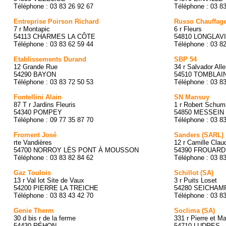
Téléphone : 03 83 26 92 67
Téléphone : 03 8
Entreprise Poirson Richard
Russo Chauffage
7 r Montapic
6 r Fleurs
54113 CHARMES LA CÔTE
54810 LONGLAV
Téléphone : 03 83 62 59 44
Téléphone : 03 8
Etablissements Durand
SBP 54
12 Grande Rue
34 r Salvador All
54290 BAYON
54510 TOMBLAI
Téléphone : 03 83 72 50 53
Téléphone : 03 8
Fontellini Alain
SN Mansuy
87 T r Jardins Fleuris
1 r Robert Schum
54340 POMPEY
54850 MESSEIN
Téléphone : 09 77 35 87 70
Téléphone : 03 8
Froment José
Sanders (SARL)
rte Vandières
12 r Camille Clau
54700 NORROY LÈS PONT À MOUSSON
54390 FROUARD
Téléphone : 03 83 82 84 62
Téléphone : 03 8
Gaz Toulois
Schillot (SA)
13 r Val lot Site de Vaux
3 r Puits Loset
54200 PIERRE LA TREICHE
54280 SEICHAM
Téléphone : 03 83 43 42 70
Téléphone : 03 8
Genie Therm
Soclima (SA)
30 d bis r de la ferme
331 r Pierre et Ma
54430 RÉHON
54710 LUDRES