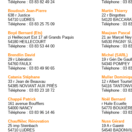
Téléphone : 03 83 82 49 24
Téléphone : 03 8
Boudouh Jean-Pierre
Martin Thierry
638 r Justice
22 r Bingottes
54710 LUDRES
54120 BACCARA
Téléphone : 03 83 25 75 09
Téléphone : 03 8
Boyé Bernard (Ets)
Maujean Pascal
zi Heillecourt Est 17 all Grands Paquis
21 av Marcel Ney
54180 HEILLECOURT
54530 PAGNY S
Téléphone : 03 83 53 44 00
Téléphone : 03 8
Brendlin David
Michel (SARL)
29 r Libération
19 r Gén De Gaul
54760 FAULX
54340 POMPEY
Téléphone : 03 83 49 90 65
Téléphone : 03 8
Catania Stéphane
Muller Dominiq
33 r Jean de Beauvau
12 r Albert Tourtel
54385 NOVIANT AUX PRÉS
54116 TANTONV
Téléphone : 03 83 23 18 72
Téléphone : 03 8
Chappé Patrick
Noël Bernard
161 avenue Boufflers
r Huile Ecuelle
54000 NANCY
54770 BOUXIÈR
Téléphone : 03 83 96 14 46
Téléphone : 03 8
Chauffélec Rénovation
Nuss Gérard
25 imp Steinbach
19 A r Gaieté
54710 LUDRES
54540 BADONVI