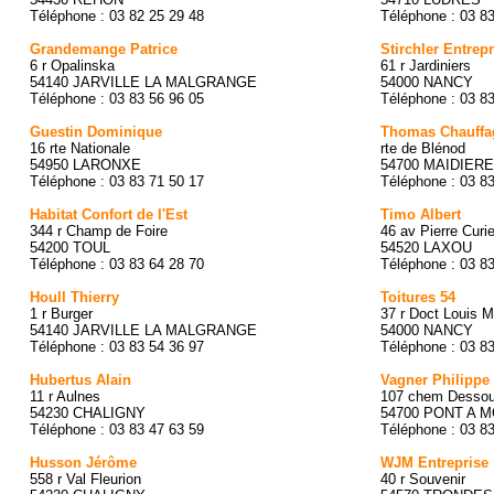
Téléphone : 03 82 25 29 48
Téléphone : 03 83
Grandemange Patrice
Stirchler Entrep
6 r Opalinska
61 r Jardiniers
54140 JARVILLE LA MALGRANGE
54000 NANCY
Téléphone : 03 83 56 96 05
Téléphone : 03 8
Guestin Dominique
Thomas Chauffa
16 rte Nationale
rte de Blénod
54950 LARONXE
54700 MAIDIER
Téléphone : 03 83 71 50 17
Téléphone : 03 8
Habitat Confort de l'Est
Timo Albert
344 r Champ de Foire
46 av Pierre Curi
54200 TOUL
54520 LAXOU
Téléphone : 03 83 64 28 70
Téléphone : 03 8
Houll Thierry
Toitures 54
1 r Burger
37 r Doct Louis M
54140 JARVILLE LA MALGRANGE
54000 NANCY
Téléphone : 03 83 54 36 97
Téléphone : 03 8
Hubertus Alain
Vagner Philippe
11 r Aulnes
107 chem Dessou
54230 CHALIGNY
54700 PONT A 
Téléphone : 03 83 47 63 59
Téléphone : 03 8
Husson Jérôme
WJM Entreprise
558 r Val Fleurion
40 r Souvenir