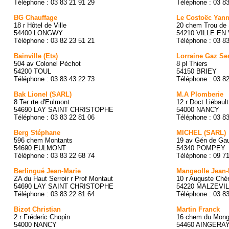
Téléphone : 03 83 21 91 29
Téléphone : 03 8
BG Chauffage
Le Costoëc Yann
18 r Hôtel de Ville
20 chem Trou de 
54400 LONGWY
54210 VILLE E
Téléphone : 03 82 23 51 21
Téléphone : 03 8
Bainville (Ets)
Lorraine Gaz Se
504 av Colonel Péchot
8 pl Thiers
54200 TOUL
54150 BRIEY
Téléphone : 03 83 43 22 73
Téléphone : 03 82
Bak Lionel (SARL)
M.A Plomberie
8 Ter rte d'Eulmont
12 r Doct Liébault
54690 LAY SAINT CHRISTOPHE
54000 NANCY
Téléphone : 03 83 22 81 06
Téléphone : 03 8
Berg Stéphane
MICHEL (SARL)
596 chem Montants
19 av Gén de Gau
54690 EULMONT
54340 POMPEY
Téléphone : 03 83 22 68 74
Téléphone : 09 7
Berlingué Jean-Marie
Mangeolle Jean-
ZA du Haut Serroir r Prof Montaut
10 r Auguste Ché
54690 LAY SAINT CHRISTOPHE
54220 MALZEVI
Téléphone : 03 83 22 81 64
Téléphone : 03 8
Bizot Christian
Martin Franck
2 r Fréderic Chopin
16 chem du Mon
54000 NANCY
54460 AINGERA