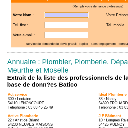
(Remplir votre demande ci-dessous)
Votre Nom
:
Votre Prénom
Tel. fixe :
Tel. mobile :
Votre e-mail :
service de demande de devis gratuit - rapide - sans engagement - compar
Annuaire : Plombier, Plomberie, Dép
Meurthe et Moselle
Extrait de la liste des professionnels de 
base de donn?es Batico
Actiservice
Idéal Plomberie
300 r Lectaine
33 r Nancy
54110 LENONCOURT
54390 FROUARD
Téléphone : 03 83 45 25 49
Téléphone : 03 8
Active Plomberie
J F Bâtiment
22 r Aristide Briand
10 r Longues Rai
54230 NEUVES MAISONS
54425 PULNOY