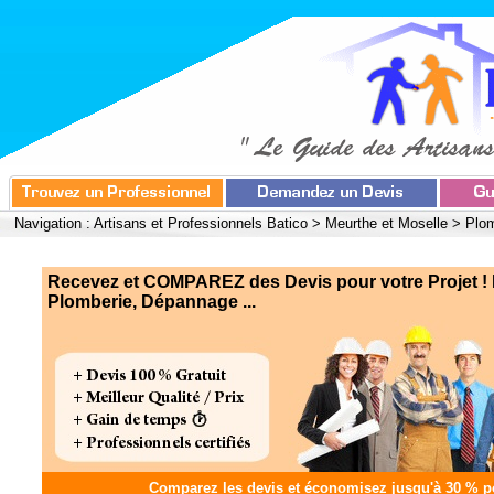
Navigation :
Artisans et Professionnels Batico
>
Meurthe et Moselle
>
Plom
Recevez et COMPAREZ des Devis pour votre Projet ! 
Plomberie, Dépannage ...
Comparez les devis et
économisez jusqu'à 30 %
po