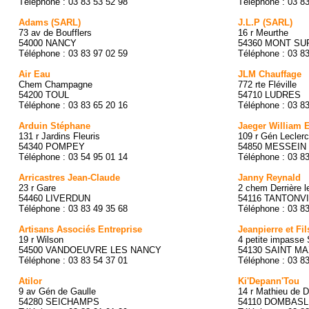
Téléphone : 03 83 53 52 98
Téléphone : 03 8
Adams (SARL)
J.L.P (SARL)
73 av de Boufflers
16 r Meurthe
54000 NANCY
54360 MONT S
Téléphone : 03 83 97 02 59
Téléphone : 03 8
Air Eau
JLM Chauffage
Chem Champagne
772 rte Fléville
54200 TOUL
54710 LUDRES
Téléphone : 03 83 65 20 16
Téléphone : 03 8
Arduin Stéphane
Jaeger William E
131 r Jardins Fleuris
109 r Gén Leclerc
54340 POMPEY
54850 MESSEIN
Téléphone : 03 54 95 01 14
Téléphone : 03 8
Arricastres Jean-Claude
Janny Reynald
23 r Gare
2 chem Derrière l
54460 LIVERDUN
54116 TANTONV
Téléphone : 03 83 49 35 68
Téléphone : 03 8
Artisans Associés Entreprise
Jeanpierre et Fi
19 r Wilson
4 petite impasse S
54500 VANDOEUVRE LES NANCY
54130 SAINT M
Téléphone : 03 83 54 37 01
Téléphone : 03 8
Atilor
Ki'Depann'Tou
9 av Gén de Gaulle
14 r Mathieu de 
54280 SEICHAMPS
54110 DOMBAS