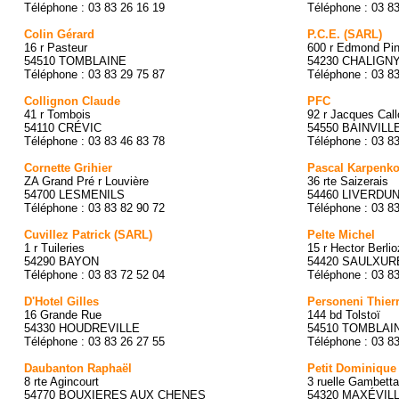
Téléphone : 03 83 26 16 19
Téléphone : 03 8
Colin Gérard
P.C.E. (SARL)
16 r Pasteur
600 r Edmond Pin
54510 TOMBLAINE
54230 CHALIGN
Téléphone : 03 83 29 75 87
Téléphone : 03 8
Collignon Claude
PFC
41 r Tombois
92 r Jacques Call
54110 CRÉVIC
54550 BAINVIL
Téléphone : 03 83 46 83 78
Téléphone : 03 8
Cornette Grihier
Pascal Karpenko
ZA Grand Pré r Louvière
36 rte Saizerais
54700 LESMENILS
54460 LIVERDU
Téléphone : 03 83 82 90 72
Téléphone : 03 8
Cuvillez Patrick (SARL)
Pelte Michel
1 r Tuileries
15 r Hector Berlio
54290 BAYON
54420 SAULXUR
Téléphone : 03 83 72 52 04
Téléphone : 03 8
D'Hotel Gilles
Personeni Thier
16 Grande Rue
144 bd Tolstoï
54330 HOUDREVILLE
54510 TOMBLAI
Téléphone : 03 83 26 27 55
Téléphone : 03 8
Daubanton Raphaël
Petit Dominique
8 rte Agincourt
3 ruelle Gambetta
54770 BOUXIERES AUX CHENES
54320 MAXÉVIL