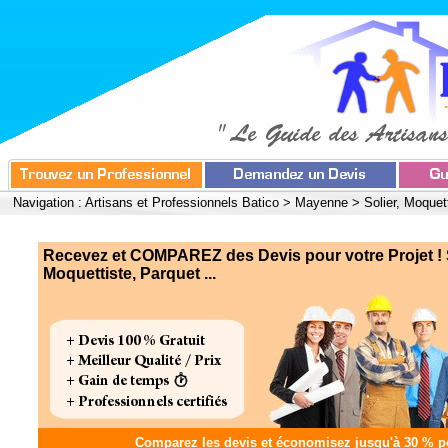
Navigation :
Artisans et Professionnels Batico
>
Mayenne
>
Solier, Moquet
Recevez et COMPAREZ des Devis pour votre Projet ! S
Moquettiste, Parquet ...
Comparez les devis et
économisez jusqu'à 30 %
po