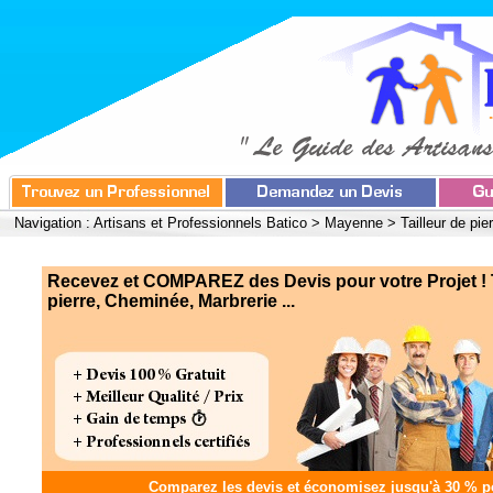
Navigation :
Artisans et Professionnels Batico
>
Mayenne
>
Tailleur de pi
Recevez et COMPAREZ des Devis pour votre Projet ! T
pierre, Cheminée, Marbrerie ...
Comparez les devis et
économisez jusqu'à 30 %
po