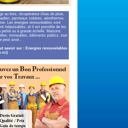
e au bois, récupérateur d'eau de pluie,
nadien, panneaux solaires, aérothermie,
mie. Les énergies renouvelables sont
t inépuisables, et il est possible de les
 à petite ou à grande échelle. Maisons
elles, immeubles, bâtiments publics, tout
 peut avoir...
ut savoir sur : Energies renouvelables
-ici)