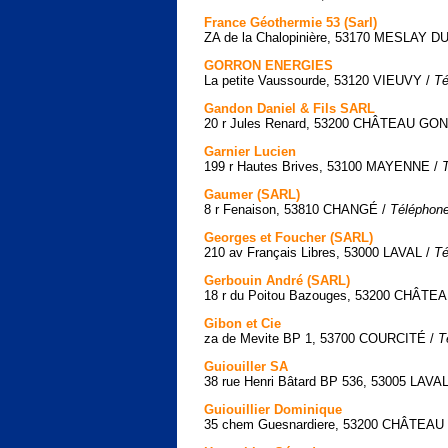
France Géothermie 53 (Sarl)
ZA de la Chalopinière, 53170 MESLAY D
GORRON ENERGIES
La petite Vaussourde, 53120 VIEUVY /
Té
Gandon Daniel & Fils SARL
20 r Jules Renard, 53200 CHÂTEAU G
Garnier Lucien
199 r Hautes Brives, 53100 MAYENNE /
Gaumer (SARL)
8 r Fenaison, 53810 CHANGÉ /
Téléphone
Georges et Foucher (SARL)
210 av Français Libres, 53000 LAVAL /
Té
Gerbouin André (SARL)
18 r du Poitou Bazouges, 53200 CHÂ
Gibon et Cie
za de Mevite BP 1, 53700 COURCITÉ /
T
Guiouiller SA
38 rue Henri Bâtard BP 536, 53005 LAV
Guiouillier Dominique
35 chem Guesnardiere, 53200 CHÂTE