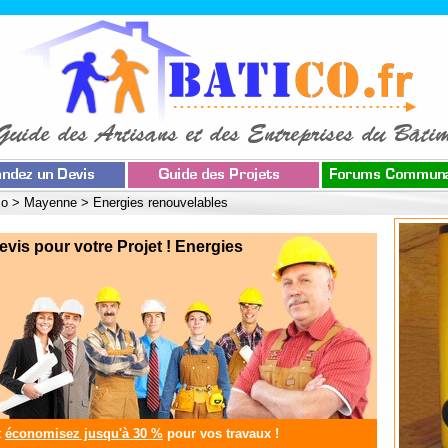
co
>
Mayenne
>
Energies renouvelables
s pour votre Projet ! Energies
t
économisez jusqu'à 30 %
pour vos travaux !