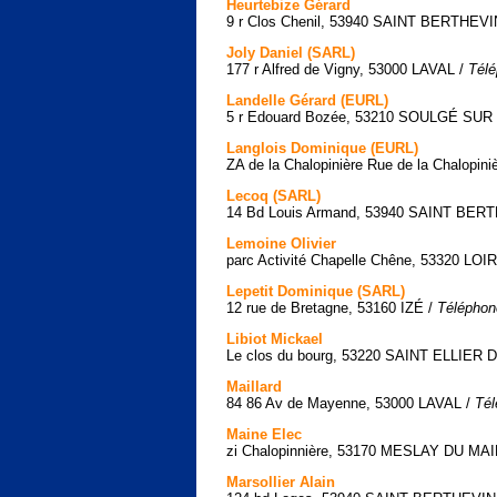
Heurtebize Gérard
9 r Clos Chenil, 53940 SAINT BERTHEVI
Joly Daniel (SARL)
177 r Alfred de Vigny, 53000 LAVAL /
Télé
Landelle Gérard (EURL)
5 r Edouard Bozée, 53210 SOULGÉ SU
Langlois Dominique (EURL)
ZA de la Chalopinière Rue de la Chalop
Lecoq (SARL)
14 Bd Louis Armand, 53940 SAINT BER
Lemoine Olivier
parc Activité Chapelle Chêne, 53320 LOI
Lepetit Dominique (SARL)
12 rue de Bretagne, 53160 IZÉ /
Téléphon
Libiot Mickael
Le clos du bourg, 53220 SAINT ELLIER
Maillard
84 86 Av de Mayenne, 53000 LAVAL /
Tél
Maine Elec
zi Chalopinnière, 53170 MESLAY DU MA
Marsollier Alain