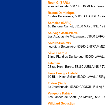
Roux G (SARL)
zone artisanale, 53470 COMMER /
Téléph
Réauté Dominique
4 r des Boisseliers, 53810 CHANGÉ /
Tél
Samelec (SARL)
16 Bis quai Carnot, 53100 MAYENNE /
Té
Sauvage Jean-Pierre
Les Acacias rte Mézangers, 53600 EVRO
Solaire-Habitats
lieu dit la Bétonnière, 53260 ENTRAMME
Sève Energie
6 imp Flandres Dunkerque, 53000 LAVAL 
Telemen
23 rue Henri Barbe, 53160 JUBLAINS /
Té
Terre Energie Habitat
10 Bis r Henri Sellier, 53000 LAVAL /
Télé
Treton (Sarl)
La Jourdonnaie, 53380 CROIXILLE (LA) /
Veugeois Patrick
Les Landes de Bootz (rte Niafles), 538
Villalard Sébastien