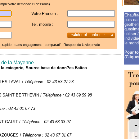
mplir votre demande ci-dessous)
Votre Prénom :
Chauffag
puis ca
Tel. mobile :
géother
quasimen
utiliser
individu
le monde
 - rapide - sans engagement - comparatif -
Respect de la vie privée
Pour to
(Cliquez
s de la Mayenne
de la categorie, Source base de donn?es Batico
 LES LAVAL /
Téléphone : 02 43 53 27 23
3940 SAINT BERTHEVIN /
Téléphone : 02 43 69 59 98
ne : 02 43 01 67 73
INT GAULT /
Téléphone : 02 43 68 33 97
 BAZOUGES /
Téléphone : 02 43 07 31 67