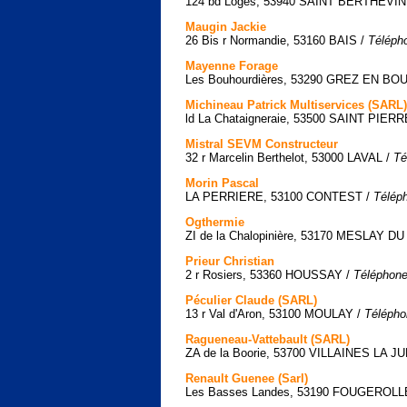
124 bd Loges, 53940 SAINT BERTHEVIN
Maugin Jackie
26 Bis r Normandie, 53160 BAIS /
Télépho
Mayenne Forage
Les Bouhourdières, 53290 GREZ EN BO
Michineau Patrick Multiservices (SARL)
ld La Chataigneraie, 53500 SAINT PIE
Mistral SEVM Constructeur
32 r Marcelin Berthelot, 53000 LAVAL /
Té
Morin Pascal
LA PERRIERE, 53100 CONTEST /
Téléph
Ogthermie
ZI de la Chalopinière, 53170 MESLAY D
Prieur Christian
2 r Rosiers, 53360 HOUSSAY /
Téléphone
Péculier Claude (SARL)
13 r Val d'Aron, 53100 MOULAY /
Télépho
Ragueneau-Vattebault (SARL)
ZA de la Boorie, 53700 VILLAINES LA J
Renault Guenee (Sarl)
Les Basses Landes, 53190 FOUGEROL