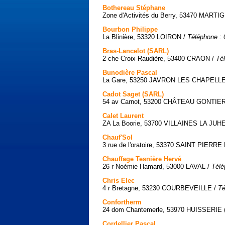
Bothereau Stéphane
Zone d'Activités du Berry, 53470 MAR
Bourbon Philippe
La Blinière, 53320 LOIRON /
Téléphone : 
Bras-Lancelot (SARL)
2 che Croix Raudière, 53400 CRAON /
Té
Bunodière Pascal
La Gare, 53250 JAVRON LES CHAPELL
Cadot Saget (SARL)
54 av Carnot, 53200 CHÂTEAU GONTI
Calet Laurent
ZA La Boorie, 53700 VILLAINES LA JUH
Chauf'Sol
3 rue de l'oratoire, 53370 SAINT PIERR
Chauffage Tesnière Hervé
26 r Noémie Hamard, 53000 LAVAL /
Télé
Chris Elec
4 r Bretagne, 53230 COURBEVEILLE /
Té
Confortherm
24 dom Chantemerle, 53970 HUISSERIE (
Cordellier Pascal