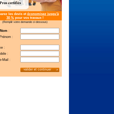
rez les devis et
économisez jusqu'à
30 %
pour vos travaux !
(Remplir votre demande ci-dessous)
 Nom
:
 Prénom :
xe :
bile :
e-Mail :