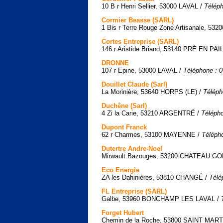
10 B r Henri Sellier, 53000 LAVAL /
Téléph
Cormier Beasse (SARL)
1 Bis r Terre Rouge Zone Artisanale, 532
Cortes Entreprise (SARL)
146 r Aristide Briand, 53140 PRÉ EN PAI
DRONNE
107 r Epine, 53000 LAVAL /
Téléphone : 0
Douillet Claude (Sarl)
La Morinière, 53640 HORPS (LE) /
Téléph
Duchêne (Sarl)
4 Zi la Carie, 53210 ARGENTRÉ /
Télépho
Dupont Franck
62 r Charmes, 53100 MAYENNE /
Télépho
Dutertre Andre-Noel
Mirwault Bazouges, 53200 CHATEAU 
Eco Energie
ZA les Dahinières, 53810 CHANGÉ /
Télé
FL Entreprise (SARL)
Galbe, 53960 BONCHAMP LES LAVAL /
Forget Hubert
Chemin de la Roche, 53800 SAINT MAR