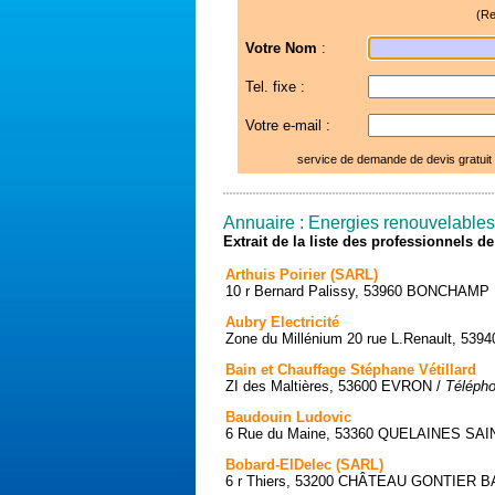
(Re
Votre Nom
:
Tel. fixe :
Votre e-mail :
service de demande de devis gratuit
Annuaire : Energies renouvelable
Extrait de la liste des professionnels 
Arthuis Poirier (SARL)
10 r Bernard Palissy, 53960 BONCHAMP
Aubry Electricité
Zone du Millénium 20 rue L.Renault, 5
Bain et Chauffage Stéphane Vétillard
ZI des Maltières, 53600 EVRON /
Télépho
Baudouin Ludovic
6 Rue du Maine, 53360 QUELAINES SA
Bobard-EIDelec (SARL)
6 r Thiers, 53200 CHÂTEAU GONTIER