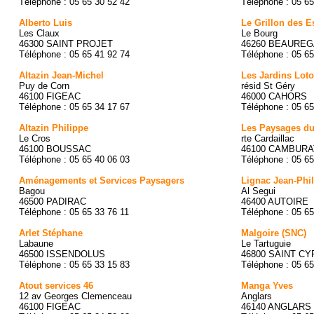
Téléphone : 05 65 30 52 42
Téléphone : 05 65
Alberto Luis
Le Grillon des E
Les Claux
Le Bourg
46300 SAINT PROJET
46260 BEAURE
Téléphone : 05 65 41 92 74
Téléphone : 05 65
Altazin Jean-Michel
Les Jardins Loto
Puy de Corn
résid St Géry
46100 FIGEAC
46000 CAHORS
Téléphone : 05 65 34 17 67
Téléphone : 05 65
Altazin Philippe
Les Paysages d
Le Cros
rte Cardaillac
46100 BOUSSAC
46100 CAMBURA
Téléphone : 05 65 40 06 03
Téléphone : 05 65
Aménagements et Services Paysagers
Lignac Jean-Phi
Bagou
Al Segui
46500 PADIRAC
46400 AUTOIRE
Téléphone : 05 65 33 76 11
Téléphone : 05 65
Arlet Stéphane
Malgoire (SNC)
Labaune
Le Tartuguie
46500 ISSENDOLUS
46800 SAINT CY
Téléphone : 05 65 33 15 83
Téléphone : 05 65
Atout services 46
Manga Yves
12 av Georges Clemenceau
Anglars
46100 FIGEAC
46140 ANGLARS 