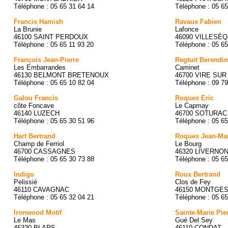
Téléphone : 05 65 31 64 14
Téléphone : 05 65
Francis Hamish
Ravaux Fabien
La Brunie
Lafonce
46100 SAINT PERDOUX
46090 VILLESÈ
Téléphone : 05 65 11 93 20
Téléphone : 05 65
François Jean-Pierre
Regtuit Berendi
Les Embarrandes
Caminet
46130 BELMONT BRETENOUX
46700 VIRE SUR
Téléphone : 05 65 10 82 04
Téléphone : 09 79
Galou Francis
Roques Eric
côte Foncave
Le Capmay
46140 LUZECH
46700 SOTURAC
Téléphone : 05 65 30 51 96
Téléphone : 05 65
Hart Bertrand
Roques Jean-Ma
Champ de Ferriol
Le Bourg
46700 CASSAGNES
46320 LIVERNO
Téléphone : 05 65 30 73 88
Téléphone : 05 65
Indigo
Roux Bertrand
Pelissié
Clos de Fey
46110 CAVAGNAC
46150 MONTGE
Téléphone : 05 65 32 04 21
Téléphone : 05 65
Ironwood Motif
Sainte-Marie Pie
Le Mas
Gué Del Sey
46330 BLARS
46110 CONDAT