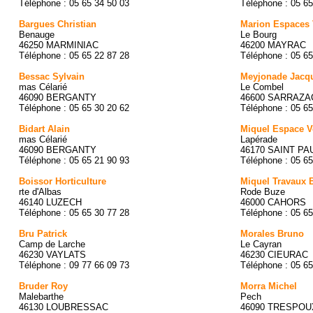
Téléphone : 05 65 34 50 03
Téléphone : 05 65
Bargues Christian
Marion Espaces 
Benauge
Le Bourg
46250 MARMINIAC
46200 MAYRAC
Téléphone : 05 65 22 87 28
Téléphone : 05 65
Bessac Sylvain
Meyjonade Jacq
mas Célarié
Le Combel
46090 BERGANTY
46600 SARRAZA
Téléphone : 05 65 30 20 62
Téléphone : 05 65
Bidart Alain
Miquel Espace V
mas Célarié
Lapérade
46090 BERGANTY
46170 SAINT P
Téléphone : 05 65 21 90 93
Téléphone : 05 65
Boissor Horticulture
Miquel Travaux 
rte d'Albas
Rode Buze
46140 LUZECH
46000 CAHORS
Téléphone : 05 65 30 77 28
Téléphone : 05 65
Bru Patrick
Morales Bruno
Camp de Larche
Le Cayran
46230 VAYLATS
46230 CIEURAC
Téléphone : 09 77 66 09 73
Téléphone : 05 65
Bruder Roy
Morra Michel
Malebarthe
Pech
46130 LOUBRESSAC
46090 TRESPOU