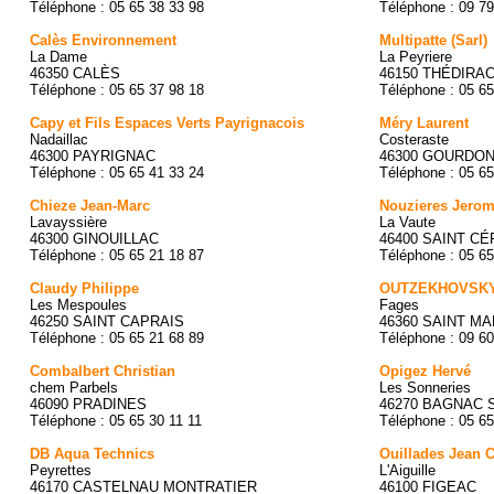
Téléphone : 05 65 38 33 98
Téléphone : 09 79
Calès Environnement
Multipatte (Sarl)
La Dame
La Peyriere
46350 CALÈS
46150 THÉDIRA
Téléphone : 05 65 37 98 18
Téléphone : 05 65
Capy et Fils Espaces Verts Payrignacois
Méry Laurent
Nadaillac
Costeraste
46300 PAYRIGNAC
46300 GOURDO
Téléphone : 05 65 41 33 24
Téléphone : 05 65
Chieze Jean-Marc
Nouzieres Jero
Lavayssière
La Vaute
46300 GINOUILLAC
46400 SAINT CÉ
Téléphone : 05 65 21 18 87
Téléphone : 05 65
Claudy Philippe
OUTZEKHOVSK
Les Mespoules
Fages
46250 SAINT CAPRAIS
46360 SAINT M
Téléphone : 05 65 21 68 89
Téléphone : 09 60
Combalbert Christian
Opigez Hervé
chem Parbels
Les Sonneries
46090 PRADINES
46270 BAGNAC 
Téléphone : 05 65 30 11 11
Téléphone : 05 65
DB Aqua Technics
Ouillades Jean 
Peyrettes
L'Aiguille
46170 CASTELNAU MONTRATIER
46100 FIGEAC