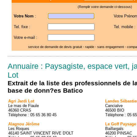
(Remplir votre demande ci-dessous)
Votre Nom
:
Votre Prénom
Tel. fixe :
Tel. mobile :
Votre e-mail :
service de demande de devis gratuit - rapide - sans engagement - compar
Annuaire : Paysagiste, espace vert, j
Lot
Extrait de la liste des professionnels de 
base de donn?es Batico
Agri Jardi Lot
Landes Sébastie
Le mas de Fiaule
Cancialve
46360 CRAS
46500 BIO
Téléphone : 05 65 36 80 45
Téléphone : 05 65
Alagnou Jérôme
Le Goff Paysage
Les Roques
Baillargals
46140 SAINT VINCENT RIVE D'OLT
46200 PINSAC