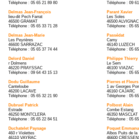
Téléphone : 05 65 21 89 80
Téléphone : 09 61
Delmas Jean-François
Parant Xavier
lieu-dit Pech Farrat
Les Soles
46500 GRAMAT
46500 ALVIGNAC
Téléphone : 05 65 33 71 28
Téléphone : 05 65
Delmas Jean-Marie
Passédat
Les Peyrières
Camy
46600 SARRAZAC
46140 LUZECH
Téléphone : 05 65 37 74 44
Téléphone : 05 65
Delord Daniel
Philippe Thierry
r Dolmens
Le Sern
46220 PRAYSSAC
46100 VIAZAC
Téléphone : 09 64 43 15 13
Téléphone : 05 65
Dodu Guillaume
Pierres et Fleurs
Canteloube
1 av Georges Po
46200 LACAVE
46160 CAJARC
Téléphone : 05 65 32 21 90
Téléphone : 05 65
Dubruel Patrick
Polbost Alain
Estrade
Combe Estang
46250 MONTCLERA
46350 MASCLAT
Téléphone : 05 65 22 84 51
Téléphone : 05 65
Duchatelet Paysage
Poquet Emmanu
460 r Violettes
Albos Puits de la
46110 VAYRAC
46600 CRESSE