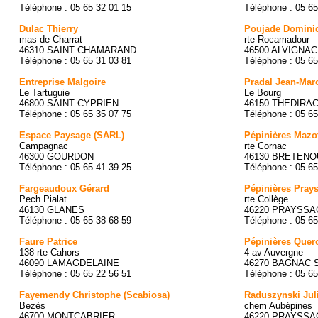
Téléphone : 05 65 32 01 15
Téléphone : 05 65
Dulac Thierry
Poujade Domini
mas de Charrat
rte Rocamadour
46310 SAINT CHAMARAND
46500 ALVIGNAC
Téléphone : 05 65 31 03 81
Téléphone : 05 65
Entreprise Malgoire
Pradal Jean-Mar
Le Tartuguie
Le Bourg
46800 SAINT CYPRIEN
46150 THEDIRA
Téléphone : 05 65 35 07 75
Téléphone : 05 65
Espace Paysage (SARL)
Pépinières Mazo
Campagnac
rte Cornac
46300 GOURDON
46130 BRETENO
Téléphone : 05 65 41 39 25
Téléphone : 05 65
Fargeaudoux Gérard
Pépinières Pray
Pech Pialat
rte Collège
46130 GLANES
46220 PRAYSSA
Téléphone : 05 65 38 68 59
Téléphone : 05 65
Faure Patrice
Pépinières Quer
138 rte Cahors
4 av Auvergne
46090 LAMAGDELAINE
46270 BAGNAC 
Téléphone : 05 65 22 56 51
Téléphone : 05 65
Fayemendy Christophe (Scabiosa)
Raduszynski Jul
Bezès
chem Aubépines
46700 MONTCABRIER
46220 PRAYSSA