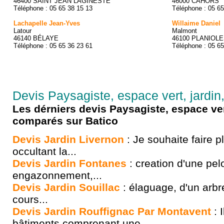
46400 SAINT JEAN LAGINESTE
46000 CAHORS
Téléphone : 05 65 38 15 13
Téléphone : 05 65
Lachapelle Jean-Yves
Willaime Daniel
Latour
Malmont
46140 BÉLAYE
46100 PLANIOL
Téléphone : 05 65 36 23 61
Téléphone : 05 65
Devis Paysagiste, espace vert, jardin
Les dérniers devis Paysagiste, espace ver
comparés sur Batico
Devis Jardin Livernon
: Je souhaite faire p
occultant la...
Devis Jardin Fontanes
: creation d'une pel
engazonnement,...
Devis Jardin Souillac
: élaguage, d'un arbr
cours...
Devis Jardin Rouffignac Par Montavent
: 
bâtiments comprenant une...