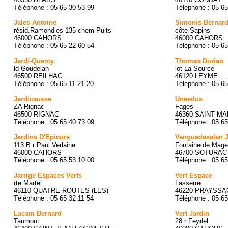
Téléphone : 05 65 30 53 99
Téléphone : 05 65
Jales Antoine
Simonis Bernar
résid.Ramondies 135 chem Puits
côte Sapins
46000 CAHORS
46000 CAHORS
Téléphone : 05 65 22 60 54
Téléphone : 05 65
Jardi-Quercy
Thomas Dorian
ld Goudelan
lot La Source
46500 REILHAC
46120 LEYME
Téléphone : 05 65 11 21 20
Téléphone : 05 65
Jardicausse
Uneedus
ZA Rignac
Fages
46500 RIGNAC
46360 SAINT M
Téléphone : 05 65 40 73 09
Téléphone : 05 65
Jardins D'Epicure
Venguedasalen 
113 B r Paul Verlaine
Fontaine de Mag
46000 CAHORS
46700 SOTURAC
Téléphone : 05 65 53 10 00
Téléphone : 05 65
Jarrige Espaces Verts
Vert Espace
rte Martel
Lasserre
46110 QUATRE ROUTES (LES)
46220 PRAYSSA
Téléphone : 05 65 32 11 54
Téléphone : 05 65
Lacam Bernard
Vert Jardin
Taumont
28 r Feydel