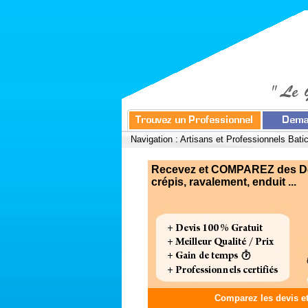
Navigation :
Artisans et Professionnels Bati
Recevez et COMPAREZ des Devi
crépis, ravalement, enduit ...
Comparez les devis e