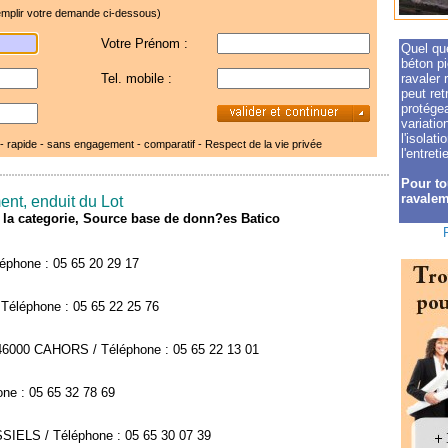
mplir votre demande ci-dessous)
Votre Prénom :
Quel que
béton pi
Tel. mobile :
ravaler 
peut ret
protégea
variatio
l'isolat
 - rapide - sans engagement - comparatif -
Respect de la vie privée
l'entreti
Pour to
ravalem
ent, enduit du Lot
de la categorie, Source base de donn?es Batico
phone : 05 65 20 29 17
éléphone : 05 65 22 25 76
46000 CAHORS / Téléphone : 05 65 22 13 01
ne : 05 65 32 78 69
ELS / Téléphone : 05 65 30 07 39