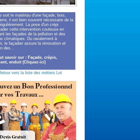
 soit le matériau d'une façade, bois,
erre, il est bien souvent nécessaire de la
régulièrement. La pose d'un crépi
rader cette intervention couteuse en
nt les façades de la pollution et des
ns climatiques. Du ravalement à
ion, le façadier assure la rénovation et
en des...
ut savoir sur : Façade, crépis,
ent, enduit (Cliquez-ici)
Retour vers la liste des métiers Lot