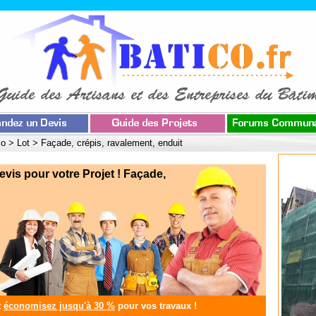
co
>
Lot
>
Façade, crépis, ravalement, enduit
s pour votre Projet ! Façade,
t
économisez jusqu'à 30 %
pour vos travaux !