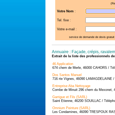
(Re
Votre Nom
:
Tel. fixe :
Votre e-mail :
service de demande de devis gratuit
Annuaire : Façade, crépis, ravalem
Extrait de la liste des professionnels 
46 Application
674 chem de Merle, 46000 CAHORS / Télé
Dos Santos Manuel
716 rte Vignes, 46090 LAMAGDELAINE / T
Entreprise Aba Nettoyage
Combe de Minuit 296 chem du Mexonet, 
Garrigue et Fils (SARL)
Saint Etienne, 46200 SOUILLAC / Télépho
Omnium Peinture (SARL)
Les Condamines, 46090 TRESPOUX RASSI