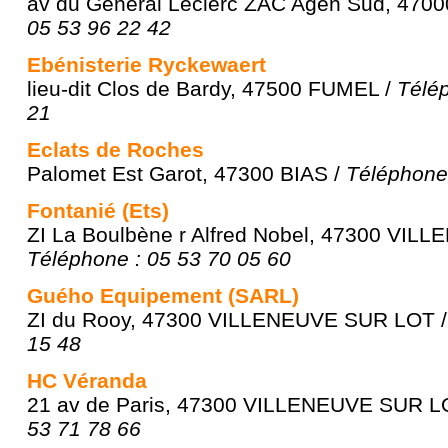
av du Général Leclerc ZAC Agen Sud, 470
05 53 96 22 42
Ebénisterie Ryckewaert
lieu-dit Clos de Bardy, 47500 FUMEL /
Télép
21
Eclats de Roches
Palomet Est Garot, 47300 BIAS /
Téléphone 
Fontanié (Ets)
ZI La Boulbène r Alfred Nobel, 47300 VIL
Téléphone : 05 53 70 05 60
Guého Equipement (SARL)
ZI du Rooy, 47300 VILLENEUVE SUR LOT 
15 48
HC Véranda
21 av de Paris, 47300 VILLENEUVE SUR L
53 71 78 66