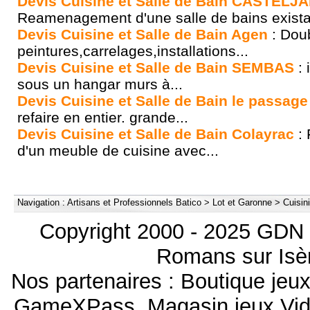
Devis Cuisine et Salle de Bain CASTEL
Reamenagement d'une salle de bains existant
Devis Cuisine et Salle de Bain Agen
: Dou
peintures,carrelages,installations...
Devis Cuisine et Salle de Bain SEMBAS
: 
sous un hangar murs à...
Devis Cuisine et Salle de Bain le passage
refaire en entier. grande...
Devis Cuisine et Salle de Bain Colayrac
: 
d'un meuble de cuisine avec...
Navigation :
Artisans et Professionnels Batico
>
Lot et Garonne
>
Cuisini
Copyright 2000 - 2025 GDN 
Romans sur Isèr
Nos partenaires :
Boutique je
GameXPass
,
Magasin jeux Vi