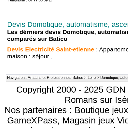
Téléphone : 04 77 65 69 27
Devis Domotique, automatisme, ascen
Les dérniers devis Domotique, automati
comparés sur Batico
Devis Electricité Saint-etienne
: Apparteme
maison : séjour ,...
Navigation :
Artisans et Professionnels Batico
>
Loire
>
Domotique, auto
Copyright 2000 - 2025 GDN 
Romans sur Isèr
Nos partenaires :
Boutique je
GameXPass
,
Magasin jeux V