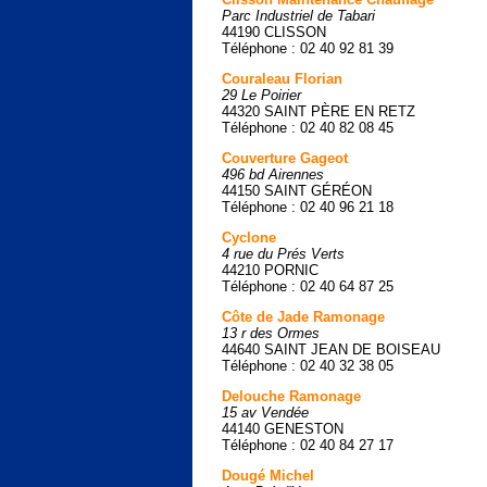
Parc Industriel de Tabari
44190 CLISSON
Téléphone : 02 40 92 81 39
Couraleau Florian
29 Le Poirier
44320 SAINT PÈRE EN RETZ
Téléphone : 02 40 82 08 45
Couverture Gageot
496 bd Airennes
44150 SAINT GÉRÉON
Téléphone : 02 40 96 21 18
Cyclone
4 rue du Prés Verts
44210 PORNIC
Téléphone : 02 40 64 87 25
Côte de Jade Ramonage
13 r des Ormes
44640 SAINT JEAN DE BOISEAU
Téléphone : 02 40 32 38 05
Delouche Ramonage
15 av Vendée
44140 GENESTON
Téléphone : 02 40 84 27 17
Dougé Michel