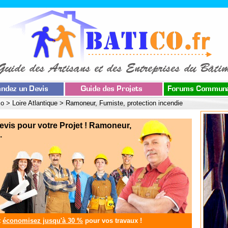
co
>
Loire Atlantique
>
Ramoneur, Fumiste, protection incendie
is pour votre Projet ! Ramoneur,
.
t
économisez jusqu'à 30 %
pour vos travaux !