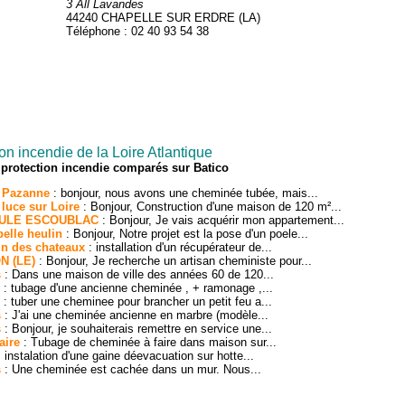
3 All Lavandes
44240 CHAPELLE SUR ERDRE (LA)
Téléphone : 02 40 93 54 38
n incendie de la Loire Atlantique
 protection incendie comparés sur Batico
e Pazanne
: bonjour, nous avons une cheminée tubée, mais...
 luce sur Loire
: Bonjour, Construction d'une maison de 120 m²...
 BAULE ESCOUBLAC
: Bonjour, Je vais acquérir mon appartement...
pelle heulin
: Bonjour, Notre projet est la pose d'un poele...
in des chateaux
: installation d'un récupérateur de...
ON (LE)
: Bonjour, Je recherche un artisan cheministe pour...
s
: Dans une maison de ville des années 60 de 120...
: tubage d'une ancienne cheminée , + ramonage ,...
: tuber une cheminee pour brancher un petit feu a...
s
: J'ai une cheminée ancienne en marbre (modèle...
s
: Bonjour, je souhaiterais remettre en service une...
aire
: Tubage de cheminée à faire dans maison sur...
 instalation d'une gaine déevacuation sur hotte...
s
: Une cheminée est cachée dans un mur. Nous...