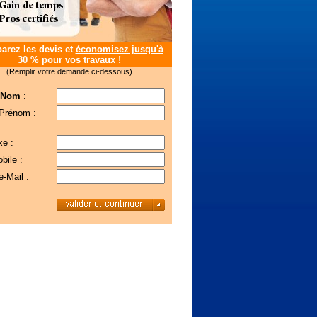
rez les devis et
économisez jusqu'à
30 %
pour vos travaux !
(Remplir votre demande ci-dessous)
 Nom
:
 Prénom :
xe :
bile :
e-Mail :