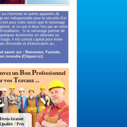
r sa cheminée et autres appareils de
e est indispensable pour la sécurité d'un
 c'est pour cette raison que le ramonage
gatoire, et ce une à deux fois par an selon
d'installation. Si le ramonage permet de
r quelques économies en obtenant un
 tirage, il est surtout capital pour éviter
ues d'incendie et d'intoxication au...
ut savoir sur : Ramoneur, Fumiste,
ion incendie (Cliquez-ici)