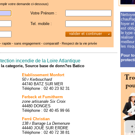
mplir votre demande ci-dessous)
Votre Prénom :
Nettoye
chauffag
Tel. mobile :
foyer et
est obli
le type 
réalise
meilleur
 - rapide - sans engagement - comparatif -
Respect de la vie privée
les risq
Pour to
protect
ection incendie de la Loire Atlantique
de la categorie, Source base de donn?es Batico
Etablissement Monfort
50 r Kerbouchard
44740 BATZ SUR MER
Téléphone : 02 40 23 92 31
Ferbeck et Fumitherm
zone artisanale Six Croix
44480 DONGES
Téléphone : 02 40 45 99 66
Ferré Christian
138 r Barrage La Demenure
44440 JOUÉ SUR ERDRE
Téléphone : 02 40 72 38 81