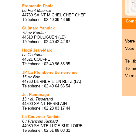
Fromentin Daniel
Le Pont Maurice
44730 SAINT MICHEL CHEF CHEF
Téléphone : 02 40 39 43 69
Compa
Guimard Yannick
79 av Kerdun
44510 POULIGUEN (LE)
Votre
Téléphone : 02 40 42 42 87
Votre
Hodé Jean-Marc
La Coutume
44521 COUFFÉ
Tél. fi
Téléphone : 02 40 96 35 95
Tél mo
JP La Plomberie Bernerienne
Votre 
15 av Brie
44760 BERNERIE EN RETZ (LA)
Téléphone : 02 40 64 66 54
Jet Ramonage
13 r du Tisserand
44800 SAINT HERBLAIN
Téléphone : 02 28 03 17 44
Le Couvreur Nantais
6 r Francois Richard
44980 SAINTE LUCE SUR LOIRE
Téléphone : 02 51 89 08 31