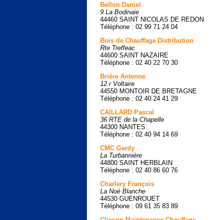
Bellon Daniel
9 La Bodinaie
44460 SAINT NICOLAS DE REDON
Téléphone : 02 99 71 24 04
Bois de Chauffage Distribution
Rte Treffeac
44600 SAINT NAZAIRE
Téléphone : 02 40 22 70 30
Brière Antenne
12 r Voltaire
44550 MONTOIR DE BRETAGNE
Téléphone : 02 40 24 41 29
CAILLARD Pascal
36 RTE de la Chapelle
44300 NANTES
Téléphone : 02 40 94 14 69
CMC Gardy
La Turbannière
44800 SAINT HERBLAIN
Téléphone : 02 40 86 60 76
Charlery François
La Noé Blanche
44530 GUENROUET
Téléphone : 09 61 35 83 89
Clisson Maintenance Chauffage