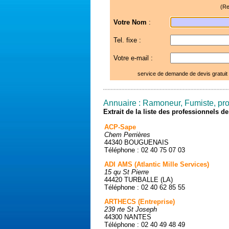
(Re
Votre Nom
:
Tel. fixe :
Votre e-mail :
service de demande de devis gratuit
Annuaire : Ramoneur, Fumiste, prot
Extrait de la liste des professionnels 
ACP-Sape
Chem Perrières
44340 BOUGUENAIS
Téléphone : 02 40 75 07 03
ADI AMS (Atlantic Mille Services)
15 qu St Pierre
44420 TURBALLE (LA)
Téléphone : 02 40 62 85 55
ARTHECS (Entreprise)
239 rte St Joseph
44300 NANTES
Téléphone : 02 40 49 48 49