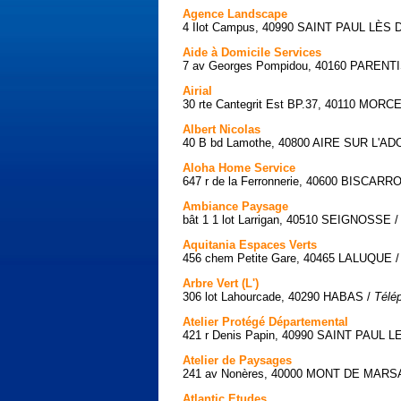
Agence Landscape
4 Ilot Campus, 40990 SAINT PAUL LÈS 
Aide à Domicile Services
7 av Georges Pompidou, 40160 PARENT
Airial
30 rte Cantegrit Est BP.37, 40110 MORC
Albert Nicolas
40 B bd Lamothe, 40800 AIRE SUR L'A
Aloha Home Service
647 r de la Ferronnerie, 40600 BISCAR
Ambiance Paysage
bât 1 1 lot Larrigan, 40510 SEIGNOSSE 
Aquitania Espaces Verts
456 chem Petite Gare, 40465 LALUQUE 
Arbre Vert (L')
306 lot Lahourcade, 40290 HABAS /
Télé
Atelier Protégé Départemental
421 r Denis Papin, 40990 SAINT PAUL 
Atelier de Paysages
241 av Nonères, 40000 MONT DE MARS
Atlantic Etudes