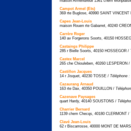
maison Armendreuil 1361 chem Monplais
Campot Armel (Ets)
369 rte Buglose, 40990 SAINT VINCENT
Capes Jean-Louis
maison Rouen rte Gabarret, 40240 CR
Carrère Roger
140 av Forgerons Soorts, 40150 HOSSE
Castaings Philippe
285 r Bielle Soorts, 40150 HOSSEGOR /
Castex Marcel
265 che Chiouleben, 40260 LESPERON /
Castillon Jacques
14 r Jisquet, 40230 TOSSE /
Téléphone :
Cazaurang Arnaud
163 rte Dax, 40350 POUILLON /
Téléphon
Cazenave Paysages
quart Hardy, 40140 SOUSTONS /
Télépho
Charrier Bernard
1139 chem Checqs, 40180 CLERMONT /
Clavé Jean-Louis
62 r Biscarrosse, 40000 MONT DE MAR