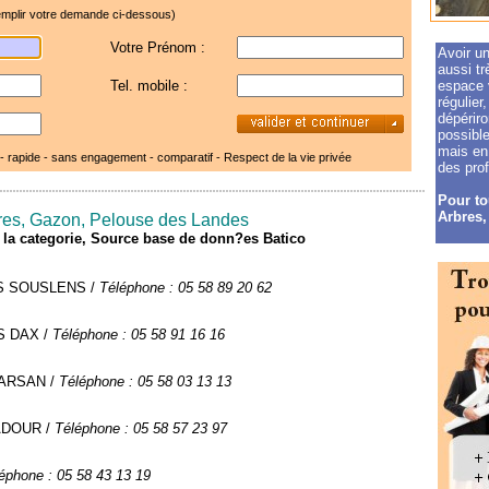
mplir votre demande ci-dessous)
Votre Prénom :
Avoir un
aussi tr
Tel. mobile :
espace 
régulier
dépériro
possibl
mais en 
 - rapide - sans engagement - comparatif -
Respect de la vie privée
des prof
Pour to
Arbres,
rbres, Gazon, Pelouse des Landes
de la categorie, Source base de donn?es Batico
NOS SOUSLENS /
Téléphone : 05 58 89 20 62
ÈS DAX /
Téléphone : 05 58 91 16 16
 MARSAN /
Téléphone : 05 58 03 13 13
ADOUR /
Téléphone : 05 58 57 23 97
éphone : 05 58 43 13 19