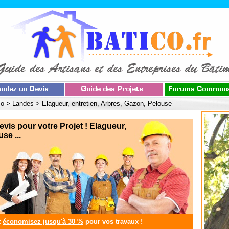
co
>
Landes
>
Elagueur, entretien, Arbres, Gazon, Pelouse
s pour votre Projet ! Elagueur,
se ...
t
économisez jusqu'à 30 %
pour vos travaux !