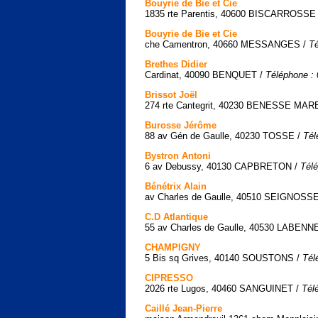
Bouyrie de Bie et Cie
1835 rte Parentis, 40600 BISCARROSSE
Bouyrie de Bie et Cie
che Camentron, 40660 MESSANGES /
Té
Brethes Didier
Cardinat, 40090 BENQUET /
Téléphone : 
Brissot Joël
274 rte Cantegrit, 40230 BENESSE MA
Burosse Jérôme
88 av Gén de Gaulle, 40230 TOSSE /
Tél
Bystron Antoni
6 av Debussy, 40130 CAPBRETON /
Télé
Bénétrix Alain
av Charles de Gaulle, 40510 SEIGNOSS
C.D Atlantique
55 av Charles de Gaulle, 40530 LABENN
CHAMPIGNY
5 Bis sq Grives, 40140 SOUSTONS /
Tél
CIPRESSO
2026 rte Lugos, 40460 SANGUINET /
Tél
Caillé Jean-Pierre