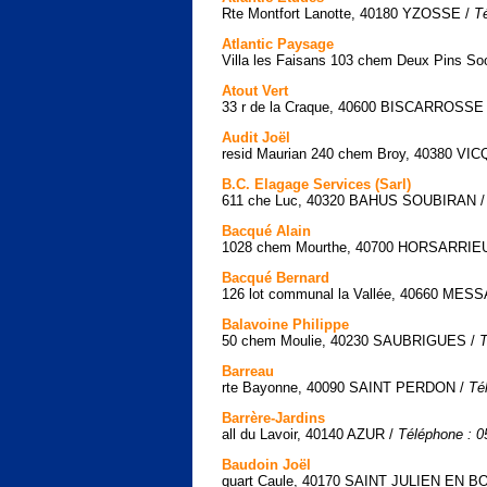
Rte Montfort Lanotte, 40180 YZOSSE /
T
Atlantic Paysage
Villa les Faisans 103 chem Deux Pins 
Atout Vert
33 r de la Craque, 40600 BISCARROSSE
Audit Joël
resid Maurian 240 chem Broy, 40380 VI
B.C. Elagage Services (Sarl)
611 che Luc, 40320 BAHUS SOUBIRAN 
Bacqué Alain
1028 chem Mourthe, 40700 HORSARRIE
Bacqué Bernard
126 lot communal la Vallée, 40660 ME
Balavoine Philippe
50 chem Moulie, 40230 SAUBRIGUES /
T
Barreau
rte Bayonne, 40090 SAINT PERDON /
Té
Barrère-Jardins
all du Lavoir, 40140 AZUR /
Téléphone : 0
Baudoin Joël
quart Caule, 40170 SAINT JULIEN EN B