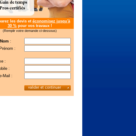
rez les devis et
économisez jusqu'à
30 %
pour vos travaux !
(Remplir votre demande ci-dessous)
 Nom
:
 Prénom :
xe :
bile :
e-Mail :