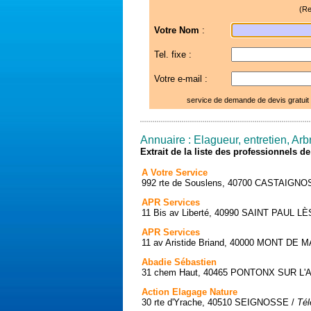
(Re
Votre Nom
:
Tel. fixe :
Votre e-mail :
service de demande de devis gratuit
Annuaire : Elagueur, entretien, A
Extrait de la liste des professionnels 
A Votre Service
992 rte de Souslens, 40700 CASTAIG
APR Services
11 Bis av Liberté, 40990 SAINT PAUL L
APR Services
11 av Aristide Briand, 40000 MONT DE
Abadie Sébastien
31 chem Haut, 40465 PONTONX SUR L'
Action Elagage Nature
30 rte d'Yrache, 40510 SEIGNOSSE /
Tél