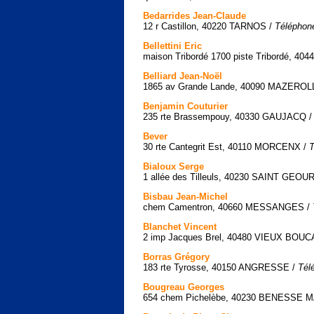
Bedarrides Jean-Claude
12 r Castillon, 40220 TARNOS /
Téléphone
Bellettini Eric
maison Tribordé 1700 piste Tribordé, 4
Belliard Jean-Noël
1865 av Grande Lande, 40090 MAZEROL
Benjamin Couturier
235 rte Brassempouy, 40330 GAUJACQ 
Bever
30 rte Cantegrit Est, 40110 MORCENX /
T
Bialoux Serge
1 allée des Tilleuls, 40230 SAINT GE
Bisbau Jean-Michel
chem Camentron, 40660 MESSANGES /
Blanchet Vincent
2 imp Jacques Brel, 40480 VIEUX BOU
Borras Grégory
183 rte Tyrosse, 40150 ANGRESSE /
Tél
Bougreau Georges
654 chem Pichelèbe, 40230 BENESSE