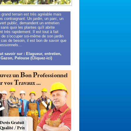
 grand terrain est très agréable mais
ès contraignant. Un jardin, un parc, un
vert public, demandent un entretien
, sans quoi les plantes qu'il abrite
nt très rapidement. Il est tout à fait
e de s'occuper soi-même de son jardin
cas de besoin, il est bon de savoir que
essionnels...
ut savoir sur : Elagueur, entretien,
 Gazon, Pelouse (Cliquez-ici)