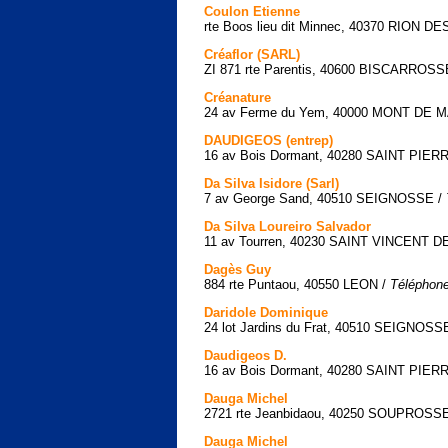
Coulon Etienne
rte Boos lieu dit Minnec, 40370 RION 
Créaflor (SARL)
ZI 871 rte Parentis, 40600 BISCARROSS
Créanature
24 av Ferme du Yem, 40000 MONT DE 
DAUDIGEOS (entrep)
16 av Bois Dormant, 40280 SAINT PIE
Da Silva Isidore (Sarl)
7 av George Sand, 40510 SEIGNOSSE /
Da Silva Loureiro Salvador
11 av Tourren, 40230 SAINT VINCENT 
Dagès Guy
884 rte Puntaou, 40550 LEON /
Téléphone
Daridole Dominique
24 lot Jardins du Frat, 40510 SEIGNOSS
Daudigeos D.
16 av Bois Dormant, 40280 SAINT PIE
Dauga Michel
2721 rte Jeanbidaou, 40250 SOUPROSS
Dauga Michel