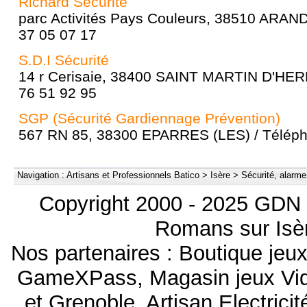
Richard Sécurité
parc Activités Pays Couleurs, 38510 ARAN
37 05 07 17
S.D.I Sécurité
14 r Cerisaie, 38400 SAINT MARTIN D'HERE
76 51 92 95
SGP (Sécurité Gardiennage Prévention)
567 RN 85, 38300 EPARRES (LES) / Télépho
Navigation :
Artisans et Professionnels Batico
>
Isère
>
Sécurité, alarme
Copyright 2000 - 2025 GDN 
Romans sur Isèr
Nos partenaires :
Boutique je
GameXPass
,
Magasin jeux V
et Grenoble
,
Artisan Electrici