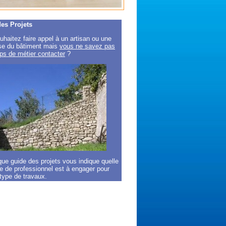
es Projets
haitez faire appel à un artisan ou une
ise du bâtiment mais
vous ne savez pas
ps de métier contacter
?
que guide des projets vous indique quelle
e de professionnel est à engager pour
type de travaux.