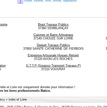
Vitrier, vitrerie, vitre, vitrine, réparation
entre
Bigot Travaux Publics
37360 SEMBLANÇAY
Cuisines et Bains Artisanaux
37140 CHOUZE SUR LOIRE
Daguet Travaux Publics
37800 SAINTE CATHERINE DE FIERBOIS
Entreprise Artisanale Hugues Retoret
37220 AVON LES ROCHES
tion
G.T.T.P (Gorasso Transport Travaux.P)
S
37210 VOUVRAY
Indre et Loire
est uniquement donnée pour information !
re les bons professionnels Batico.
tico
>
Indre et Loire