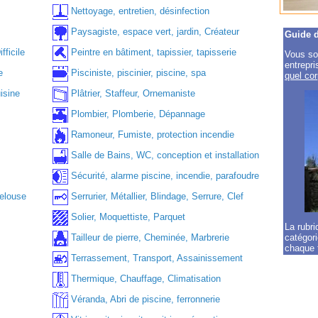
Nettoyage, entretien, désinfection
Paysagiste, espace vert, jardin, Créateur
Guide d
fficile
Peintre en bâtiment, tapissier, tapisserie
Vous sou
entrepr
e
Pisciniste, piscinier, piscine, spa
quel cor
isine
Plâtrier, Staffeur, Ornemaniste
Plombier, Plomberie, Dépannage
Ramoneur, Fumiste, protection incendie
Salle de Bains, WC, conception et installation
Sécurité, alarme piscine, incendie, parafoudre
Pelouse
Serrurier, Métallier, Blindage, Serrure, Clef
Solier, Moquettiste, Parquet
La rubri
catégori
Tailleur de pierre, Cheminée, Marbrerie
chaque 
Terrassement, Transport, Assainissement
Thermique, Chauffage, Climatisation
Véranda, Abri de piscine, ferronnerie