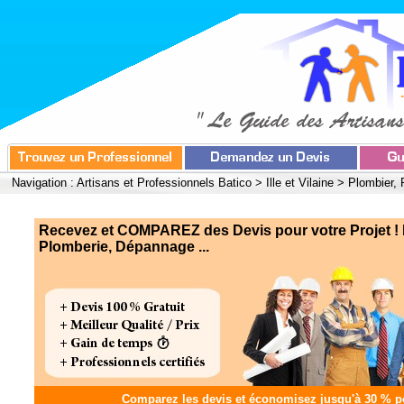
Navigation :
Artisans et Professionnels Batico
>
Ille et Vilaine
>
Plombier,
Recevez et COMPAREZ des Devis pour votre Projet ! 
Plomberie, Dépannage ...
Comparez les devis et
économisez jusqu'à 30 %
po