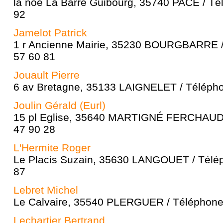
la noë La Barre Guibourg, 35740 PACÉ / Té
92
Jamelot Patrick
1 r Ancienne Mairie, 35230 BOURGBARRE /
57 60 81
Jouault Pierre
6 av Bretagne, 35133 LAIGNELET / Télépho
Joulin Gérald (Eurl)
15 pl Eglise, 35640 MARTIGNÉ FERCHAUD /
47 90 28
L'Hermite Roger
Le Placis Suzain, 35630 LANGOUET / Télép
87
Lebret Michel
Le Calvaire, 35540 PLERGUER / Téléphone 
Lechartier Bertrand