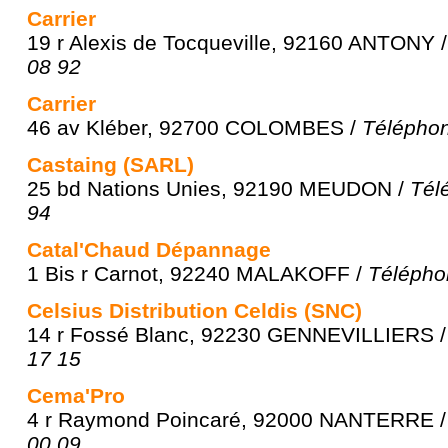
Carrier
19 r Alexis de Tocqueville, 92160 ANTONY 
08 92
Carrier
46 av Kléber, 92700 COLOMBES /
Téléphon
Castaing (SARL)
25 bd Nations Unies, 92190 MEUDON /
Tél
94
Catal'Chaud Dépannage
1 Bis r Carnot, 92240 MALAKOFF /
Télépho
Celsius Distribution Celdis (SNC)
14 r Fossé Blanc, 92230 GENNEVILLIERS 
17 15
Cema'Pro
4 r Raymond Poincaré, 92000 NANTERRE 
00 09