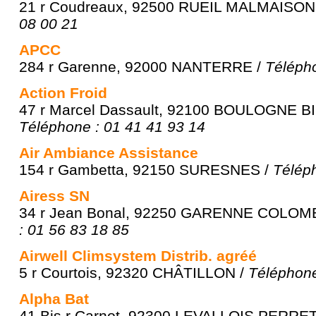
21 r Coudreaux, 92500 RUEIL MALMAISON
08 00 21
APCC
284 r Garenne, 92000 NANTERRE /
Télépho
Action Froid
47 r Marcel Dassault, 92100 BOULOGNE 
Téléphone : 01 41 41 93 14
Air Ambiance Assistance
154 r Gambetta, 92150 SURESNES /
Téléph
Airess SN
34 r Jean Bonal, 92250 GARENNE COLOMB
: 01 56 83 18 85
Airwell Climsystem Distrib. agréé
5 r Courtois, 92320 CHÂTILLON /
Téléphone
Alpha Bat
41 Bis r Carnot, 92300 LEVALLOIS PERRET