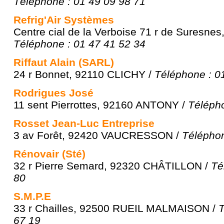
Téléphone : 01 49 09 98 71
Refrig'Air Systèmes
Centre cial de la Verboise 71 r de Suresn
Téléphone : 01 47 41 52 34
Riffaut Alain (SARL)
24 r Bonnet, 92110 CLICHY /
Téléphone : 0
Rodrigues José
11 sent Pierrottes, 92160 ANTONY /
Télépho
Rosset Jean-Luc Entreprise
3 av Forêt, 92420 VAUCRESSON /
Téléphon
Rénovair (Sté)
32 r Pierre Semard, 92320 CHÂTILLON /
Té
80
S.M.P.E
33 r Chailles, 92500 RUEIL MALMAISON /
T
67 19