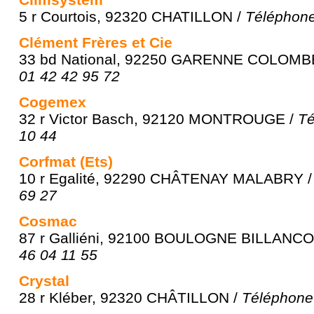
5 r Courtois, 92320 CHATILLON /
Téléphone
Clément Frères et Cie
33 bd National, 92250 GARENNE COLOMBE
01 42 42 95 72
Cogemex
32 r Victor Basch, 92120 MONTROUGE /
Té
10 44
Corfmat (Ets)
10 r Egalité, 92290 CHÂTENAY MALABRY 
69 27
Cosmac
87 r Galliéni, 92100 BOULOGNE BILLANC
46 04 11 55
Crystal
28 r Kléber, 92320 CHÂTILLON /
Téléphone 