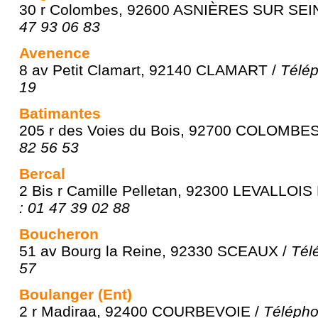
30 r Colombes, 92600 ASNIÈRES SUR SEI
47 93 06 83
Avenence
8 av Petit Clamart, 92140 CLAMART /
Télép
19
Batimantes
205 r des Voies du Bois, 92700 COLOMBES
82 56 53
Bercal
2 Bis r Camille Pelletan, 92300 LEVALLOI
: 01 47 39 02 88
Boucheron
51 av Bourg la Reine, 92330 SCEAUX /
Tél
57
Boulanger (Ent)
2 r Madiraa, 92400 COURBEVOIE /
Télépho