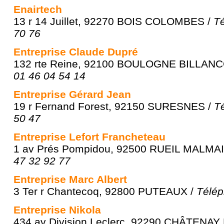
Enairtech
13 r 14 Juillet, 92270 BOIS COLOMBES /
Té
70 76
Entreprise Claude Dupré
132 rte Reine, 92100 BOULOGNE BILLAN
01 46 04 54 14
Entreprise Gérard Jean
19 r Fernand Forest, 92150 SURESNES /
T
50 47
Entreprise Lefort Francheteau
1 av Prés Pompidou, 92500 RUEIL MALMA
47 32 92 77
Entreprise Marc Albert
3 Ter r Chantecoq, 92800 PUTEAUX /
Télép
Entreprise Nikola
434 av Division Leclerc, 92290 CHÂTENA