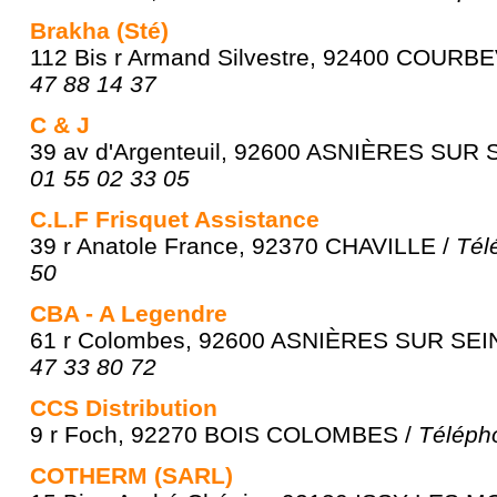
Brakha (Sté)
112 Bis r Armand Silvestre, 92400 COURB
47 88 14 37
C & J
39 av d'Argenteuil, 92600 ASNIÈRES SUR 
01 55 02 33 05
C.L.F Frisquet Assistance
39 r Anatole France, 92370 CHAVILLE /
Tél
50
CBA - A Legendre
61 r Colombes, 92600 ASNIÈRES SUR SEI
47 33 80 72
CCS Distribution
9 r Foch, 92270 BOIS COLOMBES /
Téléph
COTHERM (SARL)