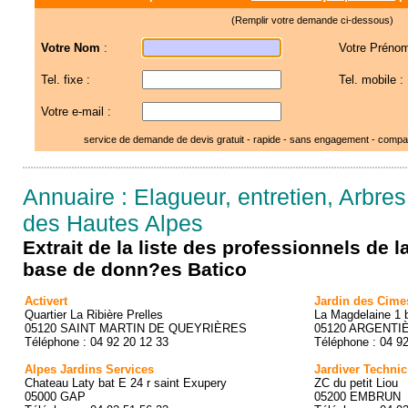
(Remplir votre demande ci-dessous)
Votre Nom
:
Votre Prénom
Tel. fixe :
Tel. mobile :
Votre e-mail :
service de demande de devis gratuit - rapide - sans engagement - compar
Annuaire : Elagueur, entretien, Arbre
des Hautes Alpes
Extrait de la liste des professionnels de 
base de donn?es Batico
Activert
Jardin des Cime
Quartier La Ribière Prelles
La Magdelaine 1 b
05120 SAINT MARTIN DE QUEYRIÈRES
05120 ARGENTIÈ
Téléphone : 04 92 20 12 33
Téléphone : 04 9
Alpes Jardins Services
Jardiver Technic
Chateau Laty bat E 24 r saint Exupery
ZC du petit Liou
05000 GAP
05200 EMBRUN