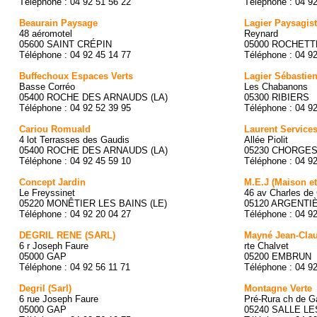
Téléphone : 04 92 51 56 22
Téléphone : 04 9
Beaurain Paysage
Lagier Paysagis
48 aéromotel
Reynard
05600 SAINT CRÉPIN
05000 ROCHETTE
Téléphone : 04 92 45 14 77
Téléphone : 04 9
Buffechoux Espaces Verts
Lagier Sébastie
Basse Corréo
Les Chabanons
05400 ROCHE DES ARNAUDS (LA)
05300 RIBIERS
Téléphone : 04 92 52 39 95
Téléphone : 04 9
Cariou Romuald
Laurent Service
4 lot Terrasses des Gaudis
Allée Piolit
05400 ROCHE DES ARNAUDS (LA)
05230 CHORGE
Téléphone : 04 92 45 59 10
Téléphone : 04 9
Concept Jardin
M.E.J (Maison et
Le Freyssinet
46 av Charles de 
05220 MONÊTIER LES BAINS (LE)
05120 ARGENTIÈ
Téléphone : 04 92 20 04 27
Téléphone : 04 9
DEGRIL RENE (SARL)
Mayné Jean-Cla
6 r Joseph Faure
rte Chalvet
05000 GAP
05200 EMBRUN
Téléphone : 04 92 56 11 71
Téléphone : 04 9
Degril (Sarl)
Montagne Verte
6 rue Joseph Faure
Pré-Rura ch de G
05000 GAP
05240 SALLE LE