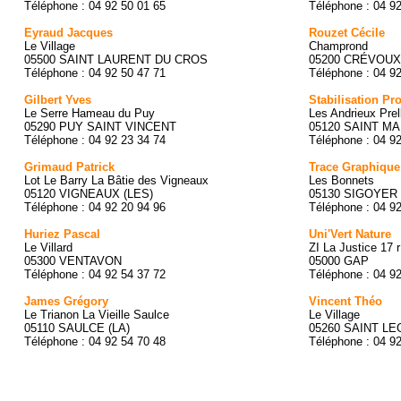
Téléphone : 04 92 50 01 65
Téléphone : 04 9
Eyraud Jacques
Rouzet Cécile
Le Village
Champrond
05500 SAINT LAURENT DU CROS
05200 CRÉVOUX
Téléphone : 04 92 50 47 71
Téléphone : 04 9
Gilbert Yves
Stabilisation Pr
Le Serre Hameau du Puy
Les Andrieux Prel
05290 PUY SAINT VINCENT
05120 SAINT M
Téléphone : 04 92 23 34 74
Téléphone : 04 9
Grimaud Patrick
Trace Graphique
Lot Le Barry La Bâtie des Vigneaux
Les Bonnets
05120 VIGNEAUX (LES)
05130 SIGOYER
Téléphone : 04 92 20 94 96
Téléphone : 04 9
Huriez Pascal
Uni'Vert Nature
Le Villard
ZI La Justice 17 r
05300 VENTAVON
05000 GAP
Téléphone : 04 92 54 37 72
Téléphone : 04 9
James Grégory
Vincent Théo
Le Trianon La Vieille Saulce
Le Village
05110 SAULCE (LA)
05260 SAINT L
Téléphone : 04 92 54 70 48
Téléphone : 04 9