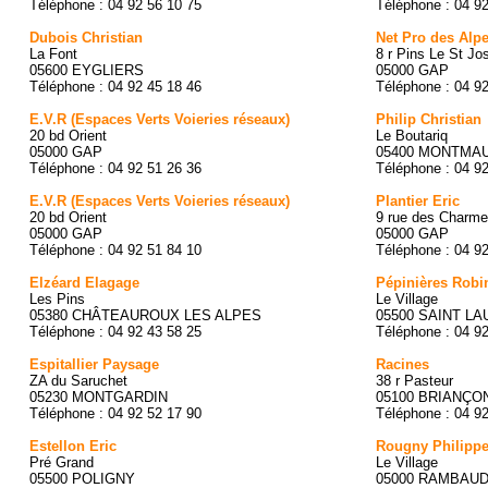
Téléphone : 04 92 56 10 75
Téléphone : 04 9
Dubois Christian
Net Pro des Alp
La Font
8 r Pins Le St J
05600 EYGLIERS
05000 GAP
Téléphone : 04 92 45 18 46
Téléphone : 04 9
E.V.R (Espaces Verts Voieries réseaux)
Philip Christian
20 bd Orient
Le Boutariq
05000 GAP
05400 MONTMA
Téléphone : 04 92 51 26 36
Téléphone : 04 9
E.V.R (Espaces Verts Voieries réseaux)
Plantier Eric
20 bd Orient
9 rue des Charme
05000 GAP
05000 GAP
Téléphone : 04 92 51 84 10
Téléphone : 04 9
Elzéard Elagage
Pépinières Robi
Les Pins
Le Village
05380 CHÂTEAUROUX LES ALPES
05500 SAINT L
Téléphone : 04 92 43 58 25
Téléphone : 04 9
Espitallier Paysage
Racines
ZA du Saruchet
38 r Pasteur
05230 MONTGARDIN
05100 BRIANÇO
Téléphone : 04 92 52 17 90
Téléphone : 04 9
Estellon Eric
Rougny Philipp
Pré Grand
Le Village
05500 POLIGNY
05000 RAMBAU